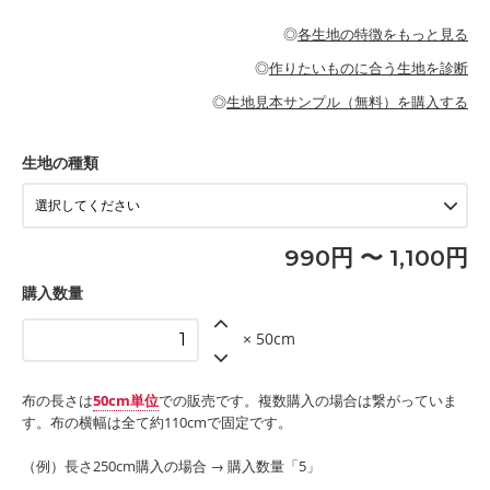
・パジャマなどの寝具
・ギャザーが多いワンピース
・シャツ、ワンピース、チュニック、イージーパンツなどの大人
・シャツなどの大人服
がないので、ボトムスやタックスカートに向いています。
当店のキャンバス生地は、11号帆布相当の厚みです。 丈夫で高い
服
◎
各生地の特徴をもっと見る
・スカート、甚平などの子ども服
もっと詳しく見る
耐久性があります。トートバッグ・ポーチ・ペンケースなどの布
もっと詳しく見る
・スカート、ワンピース、ブラウス、パンツなどの子ども服
・レッスンバッグ、上履き袋などの通園通学グッズ
小物、インテリア用品に向いています。
◎
作りたいものに合う生地を診断
・布団カバーなどの寝具
もっと詳しく見る
・トートバッグ
・甚平、浴衣など
・カーテン、エプロン、テーブルクロスなどの暮らしのアイテム
・トートバッグ
◎
生地見本サンプル（無料）を購入する
・パンツ、タックスカートなどのボトムス
・ポーチ、ペンケースなどの布小物
もっと詳しく見る
・インテリア用品
もっと詳しく見る
・工作用エプロン
生地の種類
もっと詳しく見る
990円 〜 1,100円
購入数量
× 50cm
布の長さは
50cm単位
での販売です。複数購入の場合は繋がっていま
す。布の横幅は全て約110cmで固定です。
（例）長さ250cm購入の場合 → 購入数量「5」