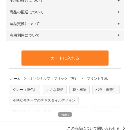
生地の種類について
布の長さは50cm単位での販売になります。
（例）150cm購入の場合 → 購入数量「3」、350cm購入の
商品の配送について
・現在、すべてのデザインのプリントに使用している生地は
場合 → 購入数量「7」
６種類です。素材は100％コットン（オックス）・100％コ
返品交換について
・ネコポスでの配送は、布は2mまで型紙は2個までとなりま
ットン（ダブルガーゼ）・100％コットン（ローン）・コッ
す（一部例外有り）それ以上の場合は、ネコポスを選択して
トンリネン（ビエラ織）・100％コットン（ツイル）・
商用利用について
・布はご注文後に注文数量のみをプリントするため、
購入後
も送料の表示が600円となり宅急便での配送となります。
100％コットン（キャンバス・11号帆布）です。
の返品および交換は承ることができません
。購入時には商品
・受注生産（印刷後発送）のため、通常2～3営業日での発送
◎
各生地の詳細を見る
・当サイトで販売している生地は、すべて商用利用可能で
や用尺をお間違えのないようお願いします。思っていた色味
となります。
◎
生地見本サンプル（無料）を購入する
す。ハンドメイドサイトなどでの販売用アイテムの製作にご
と違う、などの理由での返品は承れません。予めご了承くだ
※万が一、検品時に不備が見つかった場合は、4～5営業日後
カートに入れる
利用いただけます。「nunocoto fabric使用」といった記載
さい。
の発送となる場合がございます。
も不要です。（製品化した際に起こる全ての問題、クレーム
※土日祝は営業日に含まれません。
につきましては当店及びnunocoto fabricは一切の責任を負
返品・交換対象の基準について詳しくは
こちら
※配送日のご指定は承れません。出来上がり次第、順次発送
ホーム
オリジナルファブリック（布）
プリント生地
※カットを希望の方は備考欄に「50cmずつカット希望」など
いませんのでご了承ください）
いたします。
ご記載ください（50cm単位でのカットのみ）
※有料型紙（ホームソーイング型紙シリーズ）および柄がえ
グレー（灰色）
小さな花柄
花・植物
バラ（薔薇）
プリント布の仕様について
らべるキットに付属された型紙は商用利用できませんのでご
もっと詳しく見る
注意ください。型紙自体の転用・販売および型紙を使用して
小柄なモチーフのテキスタイルデザイン
製作したものの販売も禁止とさせていただいております。
柄の向き上下左右（総柄）
グレイッシュ
Kayo Aoyama
商用利用についての詳細はこちら
花柄 フラワープリント
ディティールに「惚れる。」デザイン
この商品について問い合わせる