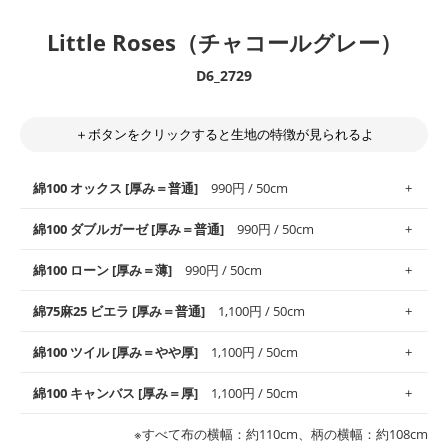
Little Roses（チャコールグレー）
D6_2729
＋ボタンをクリックすると生地の特徴が見られるよ
綿100 オックス [厚み＝普通]
990円 / 50cm
綿100 ダブルガーゼ [厚み＝普通]
990円 / 50cm
使いやすさNo.1！しなやかさと適度な張りを併せ持ち、通気性の
綿100 ローン [厚み＝薄]
990円 / 50cm
高さがオックス生地の特徴です。当サイトのオックス生地は、
や
や薄手
のものを使用しており、とても縫いやすいため、布小物全
柔らかくふんわりとした肌触りが特徴です。ベビー用品やハンカ
綿75麻25 ビエラ [厚み＝普通]
1,100円 / 50cm
般にお使いいただけます。
チなど直接肌に触れるアイテムに最適です。高い吸湿性・通気性
も備え、お手入れも簡単なのでオールシーズンで活躍してくれま
上質で薄手の平織りの生地です。軽やかさとなめらかな手触りの
綿100 ツイル [厚み＝やや厚]
1,100円 / 50cm
※レッスンバッグ、上履き袋などの通園通学グッズにはツイル生
す。
良さが魅力。透け感があるので、涼しげなトップスなどに最適で
地がオススメです。
す。
コットン75％リネン25％の当店のビエラ生地は、オックス生地よ
綿100 キャンバス [厚み＝厚]
1,100円 / 50cm
・スタイ、おくるみなどのベビーグッズ
りもふんわりとした柔らかい質感と適度な落ち感を感じられるの
・巾着袋、インテリア小物、2枚仕立てのバッグ、ポーチなどの
・マスク、ハンカチなどの布小物
・ハンカチ、夏マスク、スカーフなどの身に着ける小物
が特徴です。
布小物
綾織りの生地です。しっかりとした張りと厚みがありながらも柔
・ブラウス、チュニック、ワンピースなどの洋服
※すべて布の横幅：約110cm、柄の横幅：約108cm
・ブラウス、シャツ、チュニックなどのトップス
・布団カバーなどの寝具、カーテン
らかいのが特徴です。生地の厚みは中厚手です。1枚でも透け感