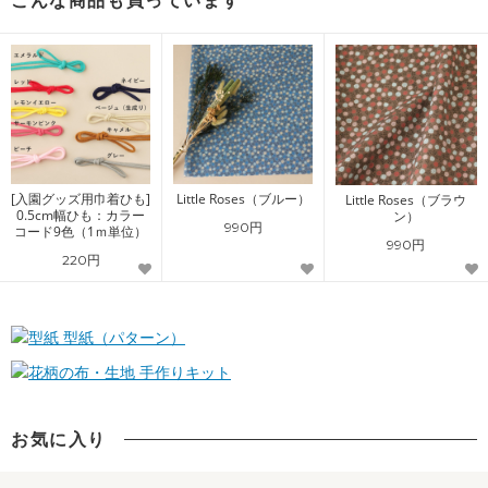
こんな商品も買っています
[入園グッズ用巾着ひも]
Little Roses（ブルー）
Little Roses（ブラウ
0.5cm幅ひも：カラー
ン）
990円
コード9色（1ｍ単位）
990円
220円
型紙（パターン）
手作りキット
お気に入り