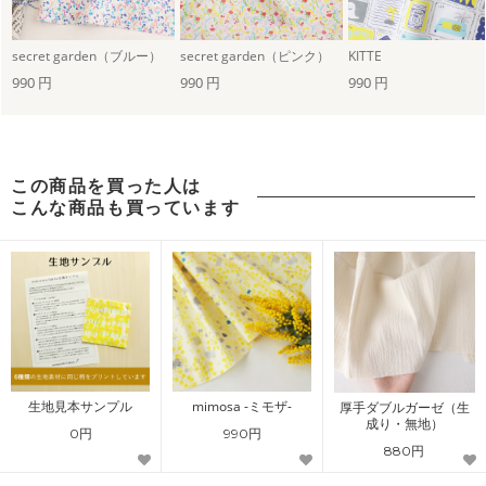
secret garden（ブルー）
secret garden（ピンク）
KITTE
990 円
990 円
990 円
この商品を買った人は
こんな商品も買っています
生地見本サンプル
mimosa -ミモザ-
厚手ダブルガーゼ（生
成り・無地）
0円
990円
880円