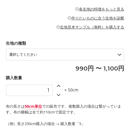
・パジャマなどの寝具
・ギャザーが多いワンピース
・シャツ、ワンピース、チュニック、イージーパンツなどの大人
・シャツなどの大人服
がないので、ボトムスやタックスカートに向いています。
当店のキャンバス生地は、11号帆布相当の厚みです。 丈夫で高い
服
◎
各生地の特徴をもっと見る
・スカート、甚平などの子ども服
もっと詳しく見る
耐久性があります。トートバッグ・ポーチ・ペンケースなどの布
もっと詳しく見る
・スカート、ワンピース、ブラウス、パンツなどの子ども服
・レッスンバッグ、上履き袋などの通園通学グッズ
小物、インテリア用品に向いています。
◎
作りたいものに合う生地を診断
・布団カバーなどの寝具
もっと詳しく見る
・トートバッグ
・甚平、浴衣など
・カーテン、エプロン、テーブルクロスなどの暮らしのアイテム
・トートバッグ
◎
生地見本サンプル（無料）を購入する
・パンツ、タックスカートなどのボトムス
・ポーチ、ペンケースなどの布小物
もっと詳しく見る
・インテリア用品
もっと詳しく見る
・工作用エプロン
生地の種類
もっと詳しく見る
990円 〜 1,100円
購入数量
× 50cm
布の長さは
50cm単位
での販売です。複数購入の場合は繋がっていま
す。布の横幅は全て約110cmで固定です。
（例）長さ250cm購入の場合 → 購入数量「5」