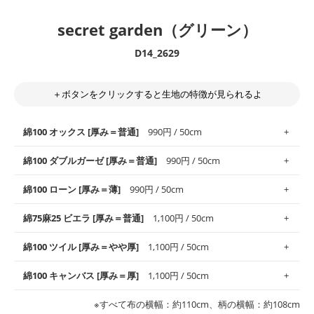
secret garden（グリーン）
D14_2629
＋ボタンをクリックすると生地の特徴が見られるよ
綿100 オックス [厚み＝普通]
990円 / 50cm
綿100 ダブルガーゼ [厚み＝普通]
990円 / 50cm
使いやすさNo.1！しなやかさと適度な張りを併せ持ち、通気性の
綿100 ローン [厚み＝薄]
990円 / 50cm
高さがオックス生地の特徴です。当サイトのオックス生地は、
や
や薄手
のものを使用しており、とても縫いやすいため、布小物全
柔らかくふんわりとした肌触りが特徴です。ベビー用品やハンカ
綿75麻25 ビエラ [厚み＝普通]
1,100円 / 50cm
般にお使いいただけます。
チなど直接肌に触れるアイテムに最適です。高い吸湿性・通気性
も備え、お手入れも簡単なのでオールシーズンで活躍してくれま
上質で薄手の平織りの生地です。軽やかさとなめらかな手触りの
綿100 ツイル [厚み＝やや厚]
1,100円 / 50cm
※レッスンバッグ、上履き袋などの通園通学グッズにはツイル生
す。
良さが魅力。透け感があるので、涼しげなトップスなどに最適で
地がオススメです。
す。
コットン75％リネン25％の当店のビエラ生地は、オックス生地よ
綿100 キャンバス [厚み＝厚]
1,100円 / 50cm
・スタイ、おくるみなどのベビーグッズ
りもふんわりとした柔らかい質感と適度な落ち感を感じられるの
・巾着袋、インテリア小物、2枚仕立てのバッグ、ポーチなどの
・マスク、ハンカチなどの布小物
・ハンカチ、夏マスク、スカーフなどの身に着ける小物
が特徴です。
布小物
綾織りの生地です。しっかりとした張りと厚みがありながらも柔
・ブラウス、チュニック、ワンピースなどの洋服
※すべて布の横幅：約110cm、柄の横幅：約108cm
・ブラウス、シャツ、チュニックなどのトップス
・布団カバーなどの寝具、カーテン
らかいのが特徴です。生地の厚みは中厚手です。1枚でも透け感