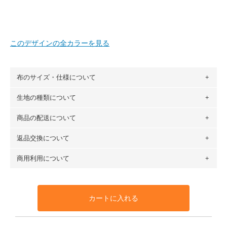
このデザインの全カラーを見る
布のサイズ・仕様について
生地の種類について
布の長さは50cm単位での販売になります。
（例）150cm購入の場合 → 購入数量「3」、350cm購入の
商品の配送について
・現在、すべてのデザインのプリントに使用している生地は
場合 → 購入数量「7」
６種類です。素材は100％コットン（オックス）・100％コ
返品交換について
・ネコポスでの配送は、布は2mまで型紙は2個までとなりま
ットン（ダブルガーゼ）・100％コットン（ローン）・コッ
す（一部例外有り）それ以上の場合は、ネコポスを選択して
トンリネン（ビエラ織）・100％コットン（ツイル）・
商用利用について
・布はご注文後に注文数量のみをプリントするため、
購入後
も送料の表示が600円となり宅急便での配送となります。
100％コットン（キャンバス・11号帆布）です。
の返品および交換は承ることができません
。購入時には商品
・受注生産（印刷後発送）のため、通常2～3営業日での発送
◎
各生地の詳細を見る
・当サイトで販売している生地は、すべて商用利用可能で
や用尺をお間違えのないようお願いします。思っていた色味
となります。
◎
生地見本サンプル（無料）を購入する
す。ハンドメイドサイトなどでの販売用アイテムの製作にご
と違う、などの理由での返品は承れません。予めご了承くだ
※万が一、検品時に不備が見つかった場合は、4～5営業日後
カートに入れる
利用いただけます。「nunocoto fabric使用」といった記載
さい。
の発送となる場合がございます。
も不要です。（製品化した際に起こる全ての問題、クレーム
※土日祝は営業日に含まれません。
につきましては当店及びnunocoto fabricは一切の責任を負