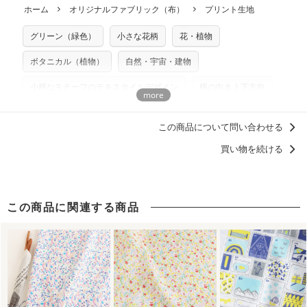
返品・交換対象の基準について詳しくは
こちら
※配送日のご指定は承れません。出来上がり次第、順次発送
ホーム
オリジナルファブリック（布）
プリント生地
※カットを希望の方は備考欄に「50cmずつカット希望」など
いませんのでご了承ください）
いたします。
ご記載ください（50cm単位でのカットのみ）
※有料型紙（ホームソーイング型紙シリーズ）および柄がえ
グリーン（緑色）
小さな花柄
花・植物
プリント布の仕様について
らべるキットに付属された型紙は商用利用できませんのでご
もっと詳しく見る
注意ください。型紙自体の転用・販売および型紙を使用して
ボタニカル（植物）
自然・宇宙・建物
製作したものの販売も禁止とさせていただいております。
小柄なモチーフのテキスタイルデザイン
柄の向き上下方向
商用利用についての詳細はこちら
柄の向き上下左右（総柄）
ナチュラル
木波本陽子
この商品について問い合わせる
花柄 フラワープリント
洋服に仕立てたくなるデザイン
買い物を続ける
ずっと好きなマイスタンダード、定番デザイン
女の子に人気・おすすめの柄デザイン
この商品に関連する商品
浴衣におすすめの柄・デザイン