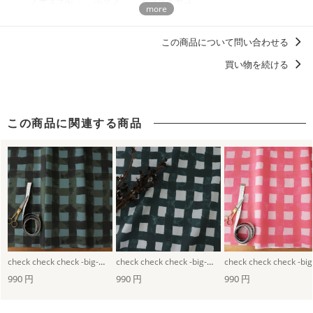
ナチュラル
ポップ
ムラタトモコ
商用利用についての詳細はこちら
永遠に推せる！チェック柄・ストライプ柄
この商品について問い合わせる
ずっと好きなマイスタンダード、定番デザイン
買い物を続ける
アウトドアグッズ・キャンプギアを自作しよう！
浴衣におすすめの柄・デザイン
シンプル柄
この商品に関連する商品
check check check -big-（モスグリーン）
check check check -big-（ネイビーブルー）
990 円
990 円
990 円