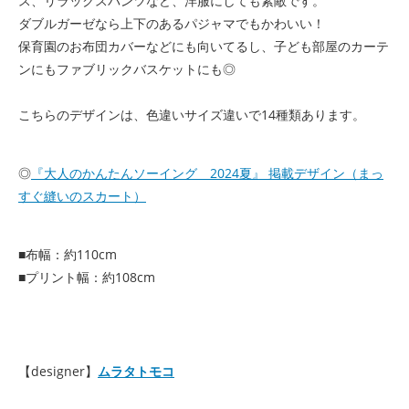
ス、リラックスパンツなど、洋服にしても素敵です。
ダブルガーゼなら上下のあるパジャマでもかわいい！
保育園のお布団カバーなどにも向いてるし、子ども部屋のカーテ
ンにもファブリックバスケットにも◎
こちらのデザインは、色違いサイズ違いで14種類あります。
◎
『大人のかんたんソーイング 2024夏』 掲載デザイン（まっ
すぐ縫いのスカート）
■布幅：約110cm
■プリント幅：約108cm
【designer】
ムラタトモコ