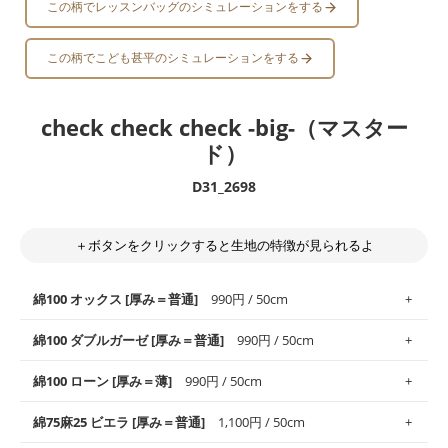
この柄でレッスンバッグのシミュレーションをする
この柄でこども甚平のシミュレーションをする
check check check -big-（マスター
ド）
D31_2698
＋ボタンをクリックすると生地の特徴が見られるよ
綿100 オックス [厚み＝普通]
990円 / 50cm
綿100 ダブルガーゼ [厚み＝普通]
990円 / 50cm
使いやすさNo.1！しなやかさと適度な張りを併せ持ち、通気性の
綿100 ローン [厚み＝薄]
990円 / 50cm
高さがオックス生地の特徴です。当サイトのオックス生地は、
や
や薄手
のものを使用しており、とても縫いやすいため、布小物全
柔らかくふんわりとした肌触りが特徴です。ベビー用品やハンカ
綿75麻25 ビエラ [厚み＝普通]
1,100円 / 50cm
般にお使いいただけます。
チなど直接肌に触れるアイテムに最適です。高い吸湿性・通気性