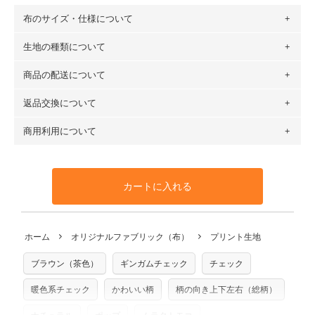
布のサイズ・仕様について
生地の種類について
布の長さは50cm単位での販売になります。
（例）150cm購入の場合 → 購入数量「3」、350cm購入の
商品の配送について
・現在、すべてのデザインのプリントに使用している生地は
場合 → 購入数量「7」
６種類です。素材は100％コットン（オックス）・100％コ
返品交換について
・ネコポスでの配送は、布は2mまで型紙は2個までとなりま
ットン（ダブルガーゼ）・100％コットン（ローン）・コッ
す（一部例外有り）それ以上の場合は、ネコポスを選択して
トンリネン（ビエラ織）・100％コットン（ツイル）・
商用利用について
・布はご注文後に注文数量のみをプリントするため、
購入後
も送料の表示が600円となり宅急便での配送となります。
100％コットン（キャンバス・11号帆布）です。
の返品および交換は承ることができません
。購入時には商品
・受注生産（印刷後発送）のため、通常2～3営業日での発送
◎
各生地の詳細を見る
・当サイトで販売している生地は、すべて商用利用可能で
や用尺をお間違えのないようお願いします。思っていた色味
となります。
◎
生地見本サンプル（無料）を購入する
す。ハンドメイドサイトなどでの販売用アイテムの製作にご
と違う、などの理由での返品は承れません。予めご了承くだ
※万が一、検品時に不備が見つかった場合は、4～5営業日後
カートに入れる
利用いただけます。「nunocoto fabric使用」といった記載
さい。
の発送となる場合がございます。
も不要です。（製品化した際に起こる全ての問題、クレーム
※土日祝は営業日に含まれません。
につきましては当店及びnunocoto fabricは一切の責任を負
返品・交換対象の基準について詳しくは
こちら
※配送日のご指定は承れません。出来上がり次第、順次発送
ホーム
オリジナルファブリック（布）
プリント生地
※カットを希望の方は備考欄に「50cmずつカット希望」など
いませんのでご了承ください）
いたします。
ご記載ください（50cm単位でのカットのみ）
※有料型紙（ホームソーイング型紙シリーズ）および柄がえ
ブラウン（茶色）
ギンガムチェック
チェック
プリント布の仕様について
らべるキットに付属された型紙は商用利用できませんのでご
もっと詳しく見る
注意ください。型紙自体の転用・販売および型紙を使用して
暖色系チェック
かわいい柄
柄の向き上下左右（総柄）
製作したものの販売も禁止とさせていただいております。