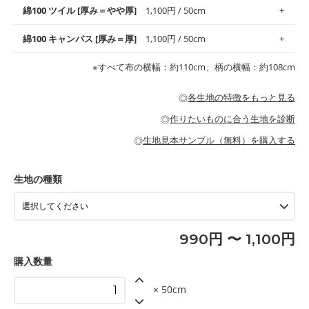
も備え、お手入れも簡単なのでオールシーズンで活躍してくれま
上質で薄手の平織りの生地です。軽やかさとなめらかな手触りの
綿100 ツイル [厚み＝やや厚]
1,100円 / 50cm
※レッスンバッグ、上履き袋などの通園通学グッズにはツイル生
す。
良さが魅力。透け感があるので、涼しげなトップスなどに最適で
地がオススメです。
す。
コットン75％リネン25％の当店のビエラ生地は、オックス生地よ
綿100 キャンバス [厚み＝厚]
1,100円 / 50cm
・スタイ、おくるみなどのベビーグッズ
りもふんわりとした柔らかい質感と適度な落ち感を感じられるの
・巾着袋、インテリア小物、2枚仕立てのバッグ、ポーチなどの
・マスク、ハンカチなどの布小物
・ハンカチ、夏マスク、スカーフなどの身に着ける小物
が特徴です。
布小物
綾織りの生地です。しっかりとした張りと厚みがありながらも柔
・ブラウス、チュニック、ワンピースなどの洋服
※すべて布の横幅：約110cm、柄の横幅：約108cm
・ブラウス、シャツ、チュニックなどのトップス
・布団カバーなどの寝具、カーテン
らかいのが特徴です。生地の厚みは中厚手です。1枚でも透け感
・パジャマなどの寝具
・ギャザーが多いワンピース
・シャツ、ワンピース、チュニック、イージーパンツなどの大人
・シャツなどの大人服
がないので、ボトムスやタックスカートに向いています。
当店のキャンバス生地は、11号帆布相当の厚みです。 丈夫で高い
服
◎
各生地の特徴をもっと見る
・スカート、甚平などの子ども服
もっと詳しく見る
耐久性があります。トートバッグ・ポーチ・ペンケースなどの布
もっと詳しく見る
・スカート、ワンピース、ブラウス、パンツなどの子ども服
・レッスンバッグ、上履き袋などの通園通学グッズ
小物、インテリア用品に向いています。
◎
作りたいものに合う生地を診断
・布団カバーなどの寝具
もっと詳しく見る
・トートバッグ
・甚平、浴衣など
・カーテン、エプロン、テーブルクロスなどの暮らしのアイテム
・トートバッグ
◎
生地見本サンプル（無料）を購入する
・パンツ、タックスカートなどのボトムス
・ポーチ、ペンケースなどの布小物
もっと詳しく見る
・インテリア用品
もっと詳しく見る
・工作用エプロン
生地の種類
もっと詳しく見る
990円 〜 1,100円
購入数量
× 50cm