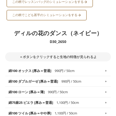
この柄でレッスンバッグのシミュレーションをする
この柄でこども甚平のシミュレーションをする
ディルの花のダンス（ネイビー）
D30_2650
＋ボタンをクリックすると生地の特徴が見られるよ
綿100 オックス [厚み＝普通]
990円 / 50cm
綿100 ダブルガーゼ [厚み＝普通]
990円 / 50cm
使いやすさNo.1！しなやかさと適度な張りを併せ持ち、通気性の
綿100 ローン [厚み＝薄]
990円 / 50cm
高さがオックス生地の特徴です。当サイトのオックス生地は、
や
や薄手
のものを使用しており、とても縫いやすいため、布小物全
柔らかくふんわりとした肌触りが特徴です。ベビー用品やハンカ
綿75麻25 ビエラ [厚み＝普通]
1,100円 / 50cm
般にお使いいただけます。
チなど直接肌に触れるアイテムに最適です。高い吸湿性・通気性
も備え、お手入れも簡単なのでオールシーズンで活躍してくれま
上質で薄手の平織りの生地です。軽やかさとなめらかな手触りの
綿100 ツイル [厚み＝やや厚]
1,100円 / 50cm
※レッスンバッグ、上履き袋などの通園通学グッズにはツイル生
す。
良さが魅力。透け感があるので、涼しげなトップスなどに最適で