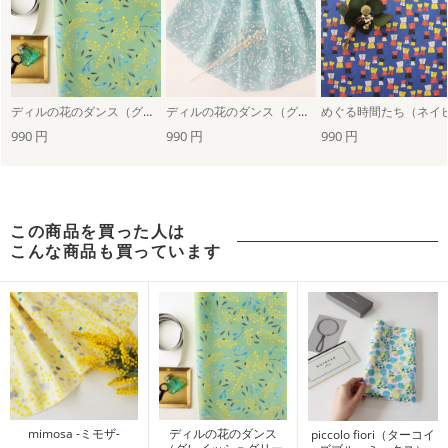
ディルの花のダンス（グレイッシュグリーン）
ディルの花のダンス（グレイッシュブルー）
990 円
990 円
990 円
この商品を買った人は
こんな商品も買っています
mimosa -ミモザ-
ディルの花のダンス
piccolo fiori（ターコイ