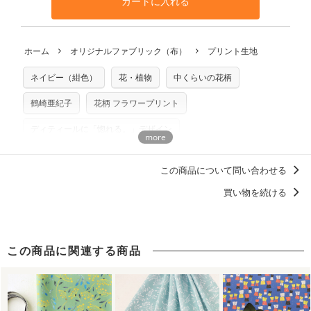
カートに入れる
利用いただけます。「nunocoto fabric使用」といった記載
さい。
の発送となる場合がございます。
も不要です。（製品化した際に起こる全ての問題、クレーム
※土日祝は営業日に含まれません。
につきましては当店及びnunocoto fabricは一切の責任を負
返品・交換対象の基準について詳しくは
こちら
※配送日のご指定は承れません。出来上がり次第、順次発送
ホーム
オリジナルファブリック（布）
プリント生地
※カットを希望の方は備考欄に「50cmずつカット希望」など
いませんのでご了承ください）
いたします。
ご記載ください（50cm単位でのカットのみ）
※有料型紙（ホームソーイング型紙シリーズ）および柄がえ
ネイビー（紺色）
花・植物
中くらいの花柄
プリント布の仕様について
らべるキットに付属された型紙は商用利用できませんのでご
もっと詳しく見る
注意ください。型紙自体の転用・販売および型紙を使用して
鶴崎亜紀子
花柄 フラワープリント
製作したものの販売も禁止とさせていただいております。
ディティールに「惚れる。」デザイン
商用利用についての詳細はこちら
洋服に仕立てたくなるデザイン
この商品について問い合わせる
買い物を続ける
この商品に関連する商品