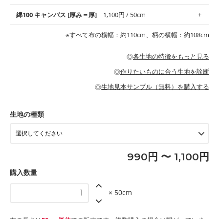
地がオススメです。
す。
コットン75％リネン25％の当店のビエラ生地は、オックス生地よ
綿100 キャンバス [厚み＝厚]
1,100円 / 50cm
・スタイ、おくるみなどのベビーグッズ
りもふんわりとした柔らかい質感と適度な落ち感を感じられるの
・巾着袋、インテリア小物、2枚仕立てのバッグ、ポーチなどの
・マスク、ハンカチなどの布小物
・ハンカチ、夏マスク、スカーフなどの身に着ける小物
が特徴です。
布小物
綾織りの生地です。しっかりとした張りと厚みがありながらも柔
・ブラウス、チュニック、ワンピースなどの洋服
※すべて布の横幅：約110cm、柄の横幅：約108cm
・ブラウス、シャツ、チュニックなどのトップス
・布団カバーなどの寝具、カーテン
らかいのが特徴です。生地の厚みは中厚手です。1枚でも透け感
・パジャマなどの寝具
・ギャザーが多いワンピース
・シャツ、ワンピース、チュニック、イージーパンツなどの大人
・シャツなどの大人服
がないので、ボトムスやタックスカートに向いています。
当店のキャンバス生地は、11号帆布相当の厚みです。 丈夫で高い
服
◎
各生地の特徴をもっと見る
・スカート、甚平などの子ども服
もっと詳しく見る
耐久性があります。トートバッグ・ポーチ・ペンケースなどの布
もっと詳しく見る
・スカート、ワンピース、ブラウス、パンツなどの子ども服
・レッスンバッグ、上履き袋などの通園通学グッズ
小物、インテリア用品に向いています。
◎
作りたいものに合う生地を診断
・布団カバーなどの寝具
もっと詳しく見る
・トートバッグ
・甚平、浴衣など
・カーテン、エプロン、テーブルクロスなどの暮らしのアイテム
・トートバッグ
◎
生地見本サンプル（無料）を購入する
・パンツ、タックスカートなどのボトムス
・ポーチ、ペンケースなどの布小物
もっと詳しく見る
・インテリア用品
もっと詳しく見る
・工作用エプロン
生地の種類
もっと詳しく見る
990円 〜 1,100円
購入数量
× 50cm