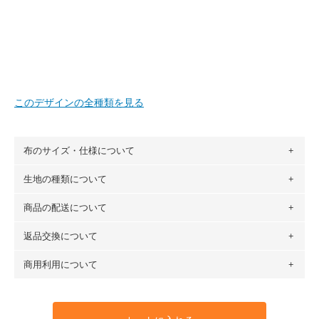
このデザインの全種類を見る
布のサイズ・仕様について
生地の種類について
布の長さは50cm単位での販売になります。
（例）150cm購入の場合 → 購入数量「3」、350cm購入の
商品の配送について
・現在、すべてのデザインのプリントに使用している生地は
場合 → 購入数量「7」
６種類です。素材は100％コットン（オックス）・100％コ
返品交換について
・ネコポスでの配送は、布は2mまで型紙は2個までとなりま
ットン（ダブルガーゼ）・100％コットン（ローン）・コッ
す（一部例外有り）それ以上の場合は、ネコポスを選択して
トンリネン（ビエラ織）・100％コットン（ツイル）・
商用利用について
・布はご注文後に注文数量のみをプリントするため、
購入後
も送料の表示が600円となり宅急便での配送となります。
100％コットン（キャンバス・11号帆布）です。
の返品および交換は承ることができません
。購入時には商品
・受注生産（印刷後発送）のため、通常2～3営業日での発送
◎
各生地の詳細を見る
・当サイトで販売している生地は、すべて商用利用可能で
や用尺をお間違えのないようお願いします。思っていた色味
となります。
◎
生地見本サンプル（無料）を購入する
す。ハンドメイドサイトなどでの販売用アイテムの製作にご
と違う、などの理由での返品は承れません。予めご了承くだ
※万が一、検品時に不備が見つかった場合は、4～5営業日後