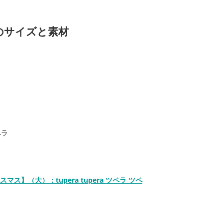
のサイズと素材
】（大）：tupera tupera ツペラ ツペ