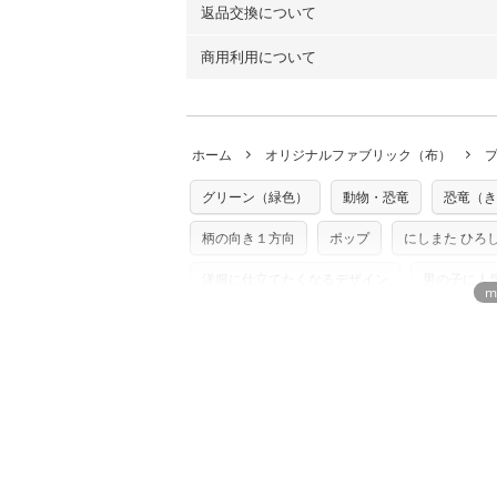
返品交換について
・ネコポスでの配送は、布は2mまで型紙
ーン）・コットンリネン（ビエラ織）・10
以上の場合は、ネコポスを選択しても送料
（キャンバス・11号帆布）です。
商用利用について
・布はご注文後に注文数量のみをプリント
ります。
◎
各生地の詳細を見る
ことができません
。購入時には商品や用尺
・受注生産（印刷後発送）のため、通常2
◎
生地見本サンプル（無料）を購入する
・当サイトで販売している生地は、すべて
ていた色味と違う、などの理由での返品は
※万が一、検品時に不備が見つかった場合
どでの販売用アイテムの製作にご利用いただけま
います。
ホーム
オリジナルファブリック（布）
た記載も不要です。（製品化した際に起こ
返品・交換対象の基準について詳しくは
こ
※土日祝は営業日に含まれません。
店及びnunocoto fabricは一切の責
※配送日のご指定は承れません。出来上が
グリーン（緑色）
動物・恐竜
恐竜（き
※カットを希望の方は備考欄に「50cmず
※有料型紙（ホームソーイング型紙シリー
単位でのカットのみ）
型紙は商用利用できませんのでご注意くだ
柄の向き１方向
ポップ
にしまた ひろ
プリント布の仕様について
使用して製作したものの販売も禁止とさせ
もっと詳しく見
商用利用についての詳細はこちら
洋服に仕立てたくなるデザイン
男の子に人
アウトドアグッズ・キャンプギアを自作しよう！