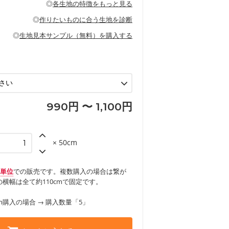
◎
各生地の特徴をもっと見る
甚平などの子ども服
ます。
見る
性があります。トートバッグ・ポーチ・ペ
見る
ワンピース、ブラウス、パンツなどの子ど
の布小物、インテリア用品に向いていま
◎
作りたいものに合う生地を診断
見る
ッグ、上履き袋などの通園通学グッズ
などの寝具
グ
◎
生地見本サンプル（無料）を購入する
など
エプロン、テーブルクロスなどの暮らしの
グ
ンケースなどの布小物
見る
ックスカートなどのボトムス
用品
ロン
見る
見る
990円 〜 1,100円
× 50cm
m単位
での販売です。複数購入の場合は繋が
横幅は全て約110cmで固定です。
m購入の場合 → 購入数量「5」