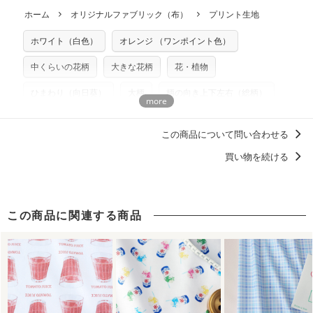
につきましては当店及びnunocoto fabricは一切の責任を負
返品・交換対象の基準について詳しくは
こちら
※配送日のご指定は承れません。出来上がり次第、順次発送
ホーム
オリジナルファブリック（布）
プリント生地
※カットを希望の方は備考欄に「50cmずつカット希望」など
いませんのでご了承ください）
いたします。
ご記載ください（50cm単位でのカットのみ）
※有料型紙（ホームソーイング型紙シリーズ）および柄がえ
ホワイト（白色）
オレンジ （ワンポイント色）
プリント布の仕様について
らべるキットに付属された型紙は商用利用できませんのでご
もっと詳しく見る
注意ください。型紙自体の転用・販売および型紙を使用して
中くらいの花柄
大きな花柄
花・植物
製作したものの販売も禁止とさせていただいております。
ひまわり（向日葵）
大柄
柄の向き上下左右（総柄）
商用利用についての詳細はこちら
raddiey（ラッディー）
花柄 フラワープリント
この商品について問い合わせる
ディティールに「惚れる。」デザイン
買い物を続ける
洋服に仕立てたくなるデザイン
この商品に関連する商品