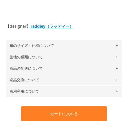
【designer】
raddiey（ラッディー）
布のサイズ・仕様について
生地の種類について
布の長さは50cm単位での販売になります。
（例）150cm購入の場合 → 購入数量「3」、350cm購入の
商品の配送について
・現在、すべてのデザインのプリントに使用している生地は
場合 → 購入数量「7」
６種類です。素材は100％コットン（オックス）・100％コ
返品交換について
・ネコポスでの配送は、布は2mまで型紙は2個までとなりま
ットン（ダブルガーゼ）・100％コットン（ローン）・コッ
す（一部例外有り）それ以上の場合は、ネコポスを選択して
トンリネン（ビエラ織）・100％コットン（ツイル）・
商用利用について
・布はご注文後に注文数量のみをプリントするため、
購入後
も送料の表示が600円となり宅急便での配送となります。
100％コットン（キャンバス・11号帆布）です。
の返品および交換は承ることができません
。購入時には商品
・受注生産（印刷後発送）のため、通常2～3営業日での発送
◎
各生地の詳細を見る
・当サイトで販売している生地は、すべて商用利用可能で
や用尺をお間違えのないようお願いします。思っていた色味
となります。
◎
生地見本サンプル（無料）を購入する
す。ハンドメイドサイトなどでの販売用アイテムの製作にご
と違う、などの理由での返品は承れません。予めご了承くだ
※万が一、検品時に不備が見つかった場合は、4～5営業日後
カートに入れる
利用いただけます。「nunocoto fabric使用」といった記載
さい。
の発送となる場合がございます。
も不要です。（製品化した際に起こる全ての問題、クレーム
※土日祝は営業日に含まれません。