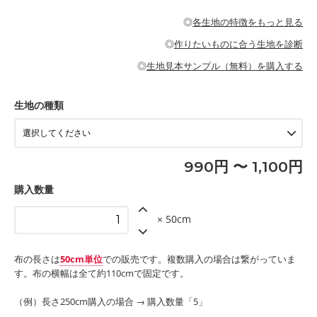
・パジャマなどの寝具
・ギャザーが多いワンピース
・シャツ、ワンピース、チュニック、イージーパンツなどの大人
・シャツなどの大人服
がないので、ボトムスやタックスカートに向いています。
当店のキャンバス生地は、11号帆布相当の厚みです。 丈夫で高い
服
◎
各生地の特徴をもっと見る
・スカート、甚平などの子ども服
もっと詳しく見る
耐久性があります。トートバッグ・ポーチ・ペンケースなどの布
もっと詳しく見る
・スカート、ワンピース、ブラウス、パンツなどの子ども服
・レッスンバッグ、上履き袋などの通園通学グッズ
小物、インテリア用品に向いています。
◎
作りたいものに合う生地を診断
・布団カバーなどの寝具
もっと詳しく見る
・トートバッグ
・甚平、浴衣など
・カーテン、エプロン、テーブルクロスなどの暮らしのアイテム
・トートバッグ
◎
生地見本サンプル（無料）を購入する
・パンツ、タックスカートなどのボトムス
・ポーチ、ペンケースなどの布小物
もっと詳しく見る
・インテリア用品
もっと詳しく見る
・工作用エプロン
生地の種類
もっと詳しく見る
990円 〜 1,100円
購入数量
× 50cm
布の長さは
50cm単位
での販売です。複数購入の場合は繋がっていま
す。布の横幅は全て約110cmで固定です。
（例）長さ250cm購入の場合 → 購入数量「5」