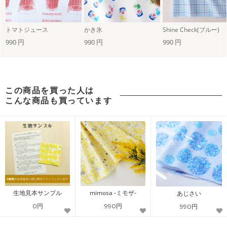
トマトジュース
かき氷
Shine Check(ブルー)
990 円
990 円
990 円
この商品を買った人は
こんな商品も買っています
生地見本サンプル
mimosa -ミモザ-
あじさい
0円
990円
990円