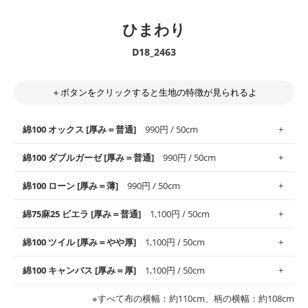
ひまわり
D18_2463
＋ボタンをクリックすると生地の特徴が見られるよ
綿100 オックス [厚み＝普通]
990円 / 50cm
綿100 ダブルガーゼ [厚み＝普通]
990円 / 50cm
使いやすさNo.1！しなやかさと適度な張りを併せ持ち、通気性の
綿100 ローン [厚み＝薄]
990円 / 50cm
高さがオックス生地の特徴です。当サイトのオックス生地は、
や
や薄手
のものを使用しており、とても縫いやすいため、布小物全
柔らかくふんわりとした肌触りが特徴です。ベビー用品やハンカ
綿75麻25 ビエラ [厚み＝普通]
1,100円 / 50cm
般にお使いいただけます。
チなど直接肌に触れるアイテムに最適です。高い吸湿性・通気性
も備え、お手入れも簡単なのでオールシーズンで活躍してくれま
上質で薄手の平織りの生地です。軽やかさとなめらかな手触りの
綿100 ツイル [厚み＝やや厚]
1,100円 / 50cm
※レッスンバッグ、上履き袋などの通園通学グッズにはツイル生
す。
良さが魅力。透け感があるので、涼しげなトップスなどに最適で
地がオススメです。
す。
コットン75％リネン25％の当店のビエラ生地は、オックス生地よ
綿100 キャンバス [厚み＝厚]
1,100円 / 50cm
・スタイ、おくるみなどのベビーグッズ
りもふんわりとした柔らかい質感と適度な落ち感を感じられるの
・巾着袋、インテリア小物、2枚仕立てのバッグ、ポーチなどの
・マスク、ハンカチなどの布小物
・ハンカチ、夏マスク、スカーフなどの身に着ける小物
が特徴です。
布小物
綾織りの生地です。しっかりとした張りと厚みがありながらも柔
・ブラウス、チュニック、ワンピースなどの洋服
※すべて布の横幅：約110cm、柄の横幅：約108cm
・ブラウス、シャツ、チュニックなどのトップス
・布団カバーなどの寝具、カーテン
らかいのが特徴です。生地の厚みは中厚手です。1枚でも透け感