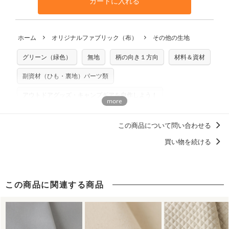
カートに入れる
利用いただけます。「nunocoto fabric使用」といった記載
さい。
の発送となる場合がございます。
も不要です。（製品化した際に起こる全ての問題、クレーム
※土日祝は営業日に含まれません。
につきましては当店及びnunocoto fabricは一切の責任を負
返品・交換対象の基準について詳しくは
こちら
※配送日のご指定は承れません。出来上がり次第、順次発送
ホーム
オリジナルファブリック（布）
その他の生地
いませんのでご了承ください）
いたします。
※有料型紙（ホームソーイング型紙シリーズ）および柄がえ
グリーン（緑色）
無地
柄の向き１方向
材料＆資材
らべるキットに付属された型紙は商用利用できませんのでご
注意ください。型紙自体の転用・販売および型紙を使用して
副資材（ひも・裏地）パーツ類
製作したものの販売も禁止とさせていただいております。
アウトドアグッズ・キャンプギアを自作しよう！
商用利用についての詳細はこちら
裏地向き生地（無地・白布）
キャンバス
この商品について問い合わせる
買い物を続ける
この商品に関連する商品