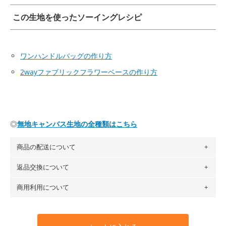
この生地を使ったソーイングレシピ
ワンハンドルバッグの作り方
2wayファブリックフラワーベースの作り方
◎
無地キャンバス生地の全種類はこちら
商品の配送について
返品交換について
・ネコポスでの配送は、布は2mまで型紙は2個までとなりま
す（一部例外有り）それ以上の場合は、ネコポスを選択して
商用利用について
・布はご注文後に注文数量のみをプリントするため、
購入後
も送料の表示が600円となり宅急便での配送となります。
の返品および交換は承ることができません
。購入時には商品
・受注生産（印刷後発送）のため、通常2～3営業日での発送
・当サイトで販売している生地は、すべて商用利用可能で
や用尺をお間違えのないようお願いします。思っていた色味
となります。
す。ハンドメイドサイトなどでの販売用アイテムの製作にご
と違う、などの理由での返品は承れません。予めご了承くだ
※万が一、検品時に不備が見つかった場合は、4～5営業日後