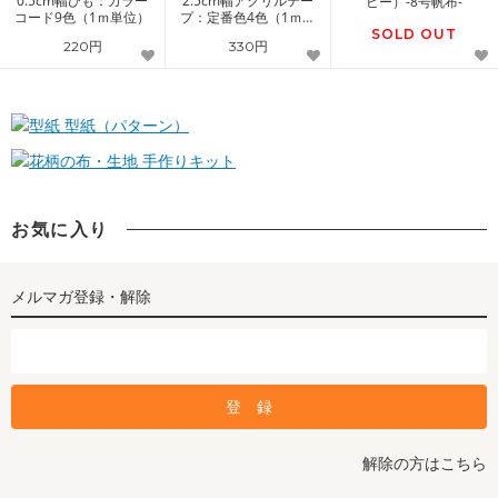
0.5cm幅ひも：カラー
2.5cm幅アクリルテー
ビー）-8号帆布-
コード9色（1ｍ単位）
プ：定番色4色（1ｍ単
位）
SOLD OUT
220円
330円
型紙（パターン）
手作りキット
お気に入り
メルマガ登録・解除
解除の方はこちら