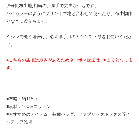
[8号帆布生地]相当の、厚手で丈夫な生地です。
バイカラーのようにプリント生地と合わせて使ったり、布小物作
りなどに役立ちます。
ミシンで縫う場合は、必ず厚手用のミシン針・糸をお使いくださ
い。
※こちらの生地は厚みがあるためネコポス配送は1mまでとなりま
す。
■布幅：約115cm
■素材：100％コットン
■おすすめのアイテム：各種バッグ、ファブリックボックス等イ
ンテリア雑貨