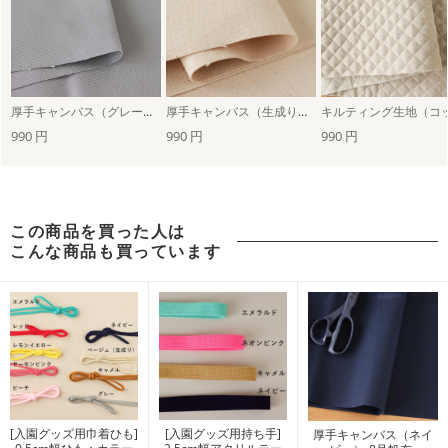
厚手キャンバス（グレー）-8号帆布-
厚手キャンバス（生成り）-8号帆布-
990 円
990 円
990 円
この商品を買った人は
こんな商品も買っています
[入園グッズ用巾着ひも]
[入園グッズ用持ち手]
厚手キャンバス（ネイ