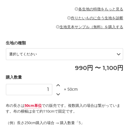
・パジャマなどの寝具
・ギャザーが多いワンピース
・シャツ、ワンピース、チュニック、イージーパンツなどの大人
・シャツなどの大人服
がないので、ボトムスやタックスカートに向いています。
当店のキャンバス生地は、11号帆布相当の厚みです。 丈夫で高い
服
◎
各生地の特徴をもっと見る
・スカート、甚平などの子ども服
もっと詳しく見る
耐久性があります。トートバッグ・ポーチ・ペンケースなどの布
もっと詳しく見る
・スカート、ワンピース、ブラウス、パンツなどの子ども服
・レッスンバッグ、上履き袋などの通園通学グッズ
小物、インテリア用品に向いています。
◎
作りたいものに合う生地を診断
・布団カバーなどの寝具
もっと詳しく見る
・トートバッグ
・甚平、浴衣など
・カーテン、エプロン、テーブルクロスなどの暮らしのアイテム
・トートバッグ
◎
生地見本サンプル（無料）を購入する
・パンツ、タックスカートなどのボトムス
・ポーチ、ペンケースなどの布小物
もっと詳しく見る
・インテリア用品
もっと詳しく見る
・工作用エプロン
生地の種類
もっと詳しく見る
990円 〜 1,100円
購入数量
× 50cm
布の長さは
50cm単位
での販売です。複数購入の場合は繋がっていま
す。布の横幅は全て約110cmで固定です。
（例）長さ250cm購入の場合 → 購入数量「5」