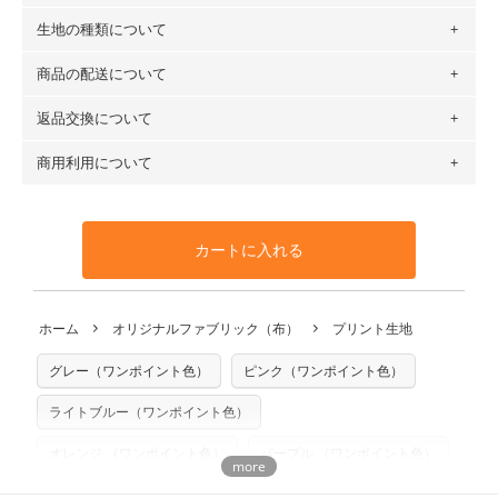
生地の種類について
布の長さは50cm単位での販売になります。
（例）150cm購入の場合 → 購入数量「3」、350cm購入の
商品の配送について
・現在、すべてのデザインのプリントに使用している生地は
場合 → 購入数量「7」
６種類です。素材は100％コットン（オックス）・100％コ
返品交換について
・ネコポスでの配送は、布は2mまで型紙は2個までとなりま
ットン（ダブルガーゼ）・100％コットン（ローン）・コッ
す（一部例外有り）それ以上の場合は、ネコポスを選択して
トンリネン（ビエラ織）・100％コットン（ツイル）・
商用利用について
・布はご注文後に注文数量のみをプリントするため、
購入後
も送料の表示が600円となり宅急便での配送となります。
100％コットン（キャンバス・11号帆布）です。
の返品および交換は承ることができません
。購入時には商品
・受注生産（印刷後発送）のため、通常2～3営業日での発送
◎
各生地の詳細を見る
・当サイトで販売している生地は、すべて商用利用可能で
や用尺をお間違えのないようお願いします。思っていた色味
となります。
◎
生地見本サンプル（無料）を購入する
す。ハンドメイドサイトなどでの販売用アイテムの製作にご
と違う、などの理由での返品は承れません。予めご了承くだ
※万が一、検品時に不備が見つかった場合は、4～5営業日後
カートに入れる
利用いただけます。「nunocoto fabric使用」といった記載
さい。
の発送となる場合がございます。
も不要です。（製品化した際に起こる全ての問題、クレーム
※土日祝は営業日に含まれません。
につきましては当店及びnunocoto fabricは一切の責任を負
返品・交換対象の基準について詳しくは
こちら
※配送日のご指定は承れません。出来上がり次第、順次発送
ホーム
オリジナルファブリック（布）
プリント生地
※カットを希望の方は備考欄に「50cmずつカット希望」など
いませんのでご了承ください）
いたします。
ご記載ください（50cm単位でのカットのみ）
※有料型紙（ホームソーイング型紙シリーズ）および柄がえ
グレー（ワンポイント色）
ピンク（ワンポイント色）
プリント布の仕様について
らべるキットに付属された型紙は商用利用できませんのでご
もっと詳しく見る
注意ください。型紙自体の転用・販売および型紙を使用して
ライトブルー（ワンポイント色）
製作したものの販売も禁止とさせていただいております。
オレンジ （ワンポイント色）
パープル （ワンポイント色）
商用利用についての詳細はこちら
ホワイト（白色）
ブラウン （ワンポイント色）