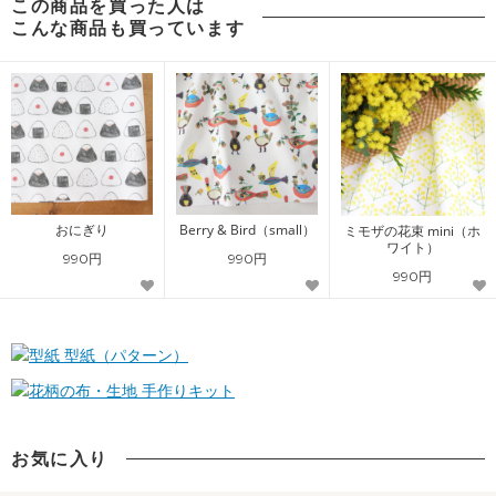
この商品を買った人は
こんな商品も買っています
おにぎり
Berry & Bird（small）
ミモザの花束 mini（ホ
ワイト）
990円
990円
990円
型紙（パターン）
手作りキット
お気に入り