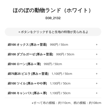
ほのぼの動物ランド（ホワイト）
D30_2132
＋ボタンをクリックすると生地の特徴が見られるよ
綿100 オックス [厚み＝普通]
990円 / 50cm
綿100 ダブルガーゼ [厚み＝普通]
990円 / 50cm
使いやすさNo.1！しなやかさと適度な張りを併せ持ち、通気性の
綿100 ローン [厚み＝薄]
990円 / 50cm
高さがオックス生地の特徴です。当サイトのオックス生地は、
や
や薄手
のものを使用しており、とても縫いやすいため、布小物全
柔らかくふんわりとした肌触りが特徴です。ベビー用品やハンカ
綿75麻25 ビエラ [厚み＝普通]
1,100円 / 50cm
般にお使いいただけます。
チなど直接肌に触れるアイテムに最適です。高い吸湿性・通気性
も備え、お手入れも簡単なのでオールシーズンで活躍してくれま
上質で薄手の平織りの生地です。軽やかさとなめらかな手触りの
綿100 ツイル [厚み＝やや厚]
1,100円 / 50cm
※レッスンバッグ、上履き袋などの通園通学グッズにはツイル生
す。
良さが魅力。透け感があるので、涼しげなトップスなどに最適で
地がオススメです。
す。
コットン75％リネン25％の当店のビエラ生地は、オックス生地よ
綿100 キャンバス [厚み＝厚]
1,100円 / 50cm
・スタイ、おくるみなどのベビーグッズ
りもふんわりとした柔らかい質感と適度な落ち感を感じられるの
・巾着袋、インテリア小物、2枚仕立てのバッグ、ポーチなどの
・マスク、ハンカチなどの布小物
・ハンカチ、夏マスク、スカーフなどの身に着ける小物
が特徴です。
布小物
綾織りの生地です。しっかりとした張りと厚みがありながらも柔
・ブラウス、チュニック、ワンピースなどの洋服
※すべて布の横幅：約110cm、柄の横幅：約108cm
・ブラウス、シャツ、チュニックなどのトップス
・布団カバーなどの寝具、カーテン
らかいのが特徴です。生地の厚みは中厚手です。1枚でも透け感