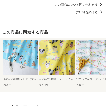
この商品について問い合わせる
動物・恐竜
うさぎ（兎）
柄の向き１方向
ポップ
買い物を続ける
鶴崎亜紀子
ベビーアイテムにおすすめのデザイン
ディティールに「惚れる。」デザイン
この商品に関連する商品
ほのぼの動物ランド（ブルー）
ほのぼの動物ランド（イエロー）
ワニワニ花畑（ホワイ
990 円
990 円
990 円