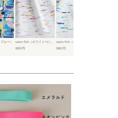
ki（ブルー）
swim fish（ホワイト×ピンク）
swim fish（ホワイト×ブルー）
花とチェック
990 円
990 円
990 円