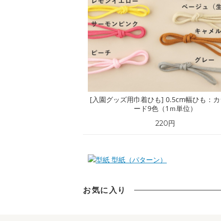
[入園グッズ用巾着ひも] 0.5cm幅ひも：
ード9色（1ｍ単位）
220円
型紙（パターン）
お気に入り