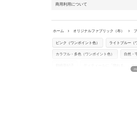
以上の場合は、ネコポスを選択しても送料
（キャンバス・11号帆布）です。
商用利用について
・布はご注文後に注文数量のみをプリント
ります。
◎
各生地の詳細を見る
ことができません
。購入時には商品や用尺
・受注生産（印刷後発送）のため、通常2
◎
生地見本サンプル（無料）を購入する
・当サイトで販売している生地は、すべて
ていた色味と違う、などの理由での返品は
※万が一、検品時に不備が見つかった場合
どでの販売用アイテムの製作にご利用いただけま
います。
ホーム
オリジナルファブリック（布）
た記載も不要です。（製品化した際に起こ
返品・交換対象の基準について詳しくは
こ
※土日祝は営業日に含まれません。
店及びnunocoto fabricは一切の責
※配送日のご指定は承れません。出来上が
ピンク（ワンポイント色）
ライトブルー（
※カットを希望の方は備考欄に「50cmず
※有料型紙（ホームソーイング型紙シリー
単位でのカットのみ）
型紙は商用利用できませんのでご注意くだ
カラフル・多色（ワンポイント色）
自然・
プリント布の仕様について
使用して製作したものの販売も禁止とさせ
もっと詳しく見
商用利用についての詳細はこちら
鶴崎亜紀子
ディティールに「惚れる。」デ