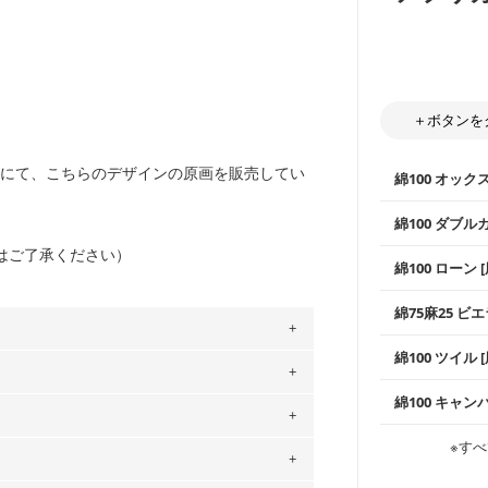
＋ボタンを
にて、こちらのデザインの原画を販売してい
綿100 オック
綿100 ダブル
はご了承ください）
使いやすさNo
綿100 ローン 
通気性の高さ
ックス生地は
柔らかくふん
綿75麻25 ビエ
縫いやすいた
やハンカチな
い吸湿性・通
上質で薄手の
綿100 ツイル
※レッスンバ
シーズンで活
手触りの良さ
。
ツイル生地が
プスなどに最
コットン75％
」、350cm購入の場合 → 購入数量「7」
綿100 キャン
・スタイ、お
ス生地よりも
・巾着袋、イ
用している生地は６種類です。素材は
・マスク、ハ
・ハンカチ、
感を感じられ
などの布小物
綾織りの生地
・ブラウス、
ットン（ダブルガーゼ）・100％コットン（ロ
※すべ
・ブラウス、
・布団カバー
がらも柔らか
・パジャマな
は2個までとなります（一部例外有り）それ
・ギャザーが
0％コットン（ツイル）・100％コットン
・シャツ、ワ
・シャツなど
す。1枚でも
当店のキャンバ