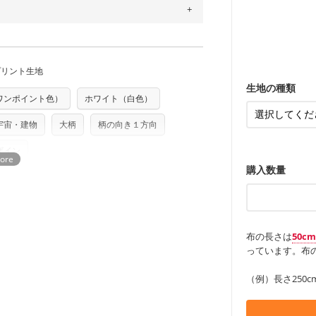
の表示が600円となり宅急便での配送とな
どの大人服
・スカート、
トに向いてい
もっと詳しく
夫で高い耐久
もっと詳しく
するため、
購入後の返品および交換は承る
・スカート、
ンケースなど
をお間違えのないようお願いします。思っ
も服
もっと詳しく
～3営業日での発送となります。
・レッスンバ
す。
商用利用可能です。ハンドメイドサイトな
・布団カバー
承れません。予めご了承ください。
・トートバッ
は、4～5営業日後の発送となる場合がござ
・甚平、浴衣
す。「nunocoto fabric使用」といっ
・カーテン、
・トートバッ
アイテム
プリント生地
る全ての問題、クレームにつきましては当
・ポーチ、ペ
ちら
もっと詳しく
・パンツ、タ
・インテリア
任を負いませんのでご了承ください）
生地の種類
り次第、順次発送いたします。
ワンポイント色）
ホワイト（白色）
・工作用エプ
つカット希望」などご記載ください（50cm
ズ）および柄がえらべるキットに付属された
もっと詳しく
さい。型紙自体の転用・販売および型紙を
もっと詳しく
宇宙・建物
大柄
柄の向き１方向
ていただいております。
る
ザイン
購入数量
布の長さは
50c
っています。布の
（例）長さ250c