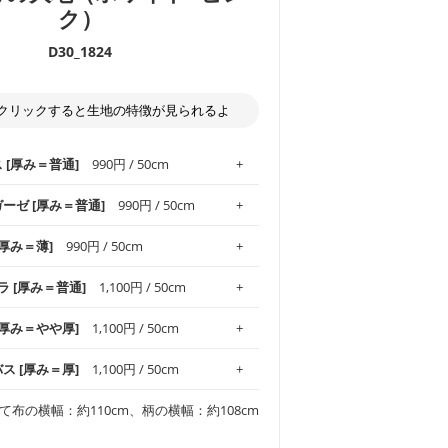
ク）
D30_1824
クリックすると生地の特徴が見られるよ
ス [厚み＝普通]
990円 / 50cm
ガーゼ [厚み＝普通]
990円 / 50cm
.1！しなやかさと適度な張りを併せ持ち、
[厚み＝薄]
990円 / 50cm
がオックス生地の特徴です。当サイトのオ
、
やや薄手
のものを使用しており、とても
わりとした肌触りが特徴です。ベビー用品
ラ [厚み＝普通]
1,100円 / 50cm
め、布小物全般にお使いいただけます。
ど直接肌に触れるアイテムに最適です。高
気性も備え、お手入れも簡単なのでオール
平織りの生地です。軽やかさとなめらかな
 [厚み＝やや厚]
1,100円 / 50cm
ッグ、上履き袋などの通園通学グッズには
躍してくれます。
が魅力。透け感があるので、涼しげなトッ
オススメです。
適です。
リネン25％の当店のビエラ生地は、オック
バス [厚み＝厚]
1,100円 / 50cm
くるみなどのベビーグッズ
ふんわりとした柔らかい質感と適度な落ち
ンテリア小物、2枚仕立てのバッグ、ポーチ
ンカチなどの布小物
夏マスク、スカーフなどの身に着ける小物
るのが特徴です。
です。しっかりとした張りと厚みがありな
チュニック、ワンピースなどの洋服
て布の横幅：約110cm、柄の横幅：約108cm
シャツ、チュニックなどのトップス
などの寝具、カーテン
いのが特徴です。生地の厚みは中厚手で
どの寝具
多いワンピース
ンピース、チュニック、イージーパンツな
の大人服
透け感がないので、ボトムスやタックスカー
ス生地は、11号帆布相当の厚みです。 丈