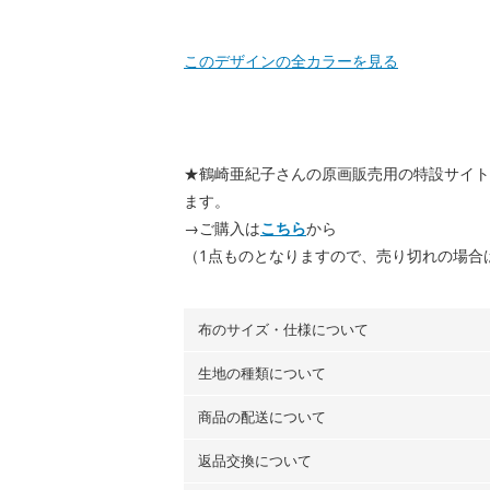
このデザインの全カラーを見る
★鶴崎亜紀子さんの原画販売用の特設サイト
ます。
→ご購入は
こちら
から
（1点ものとなりますので、売り切れの場合
布のサイズ・仕様について
生地の種類について
布の長さは50cm単位での販売になります
（例）150cm購入の場合 → 購入数量「3
商品の配送について
・現在、すべてのデザインのプリントに使
100％コットン（オックス）・100％コ
返品交換について
・ネコポスでの配送は、布は2mまで型紙
ーン）・コットンリネン（ビエラ織）・10