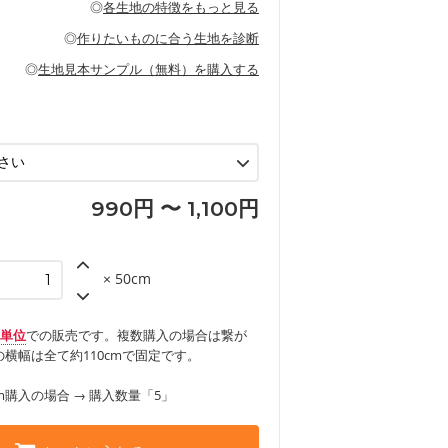
◎
各生地の特徴をもっと見る
甚平などの子ども服
ます。
見る
性があります。トートバッグ・ポーチ・ペ
見る
ワンピース、ブラウス、パンツなどの子ど
の布小物、インテリア用品に向いていま
◎
作りたいものに合う生地を診断
見る
ッグ、上履き袋などの通園通学グッズ
などの寝具
グ
◎
生地見本サンプル（無料）を購入する
など
エプロン、テーブルクロスなどの暮らしの
グ
ンケースなどの布小物
見る
ックスカートなどのボトムス
用品
ロン
見る
見る
990円 〜 1,100円
× 50cm
m単位
での販売です。複数購入の場合は繋が
横幅は全て約110cmで固定です。
m購入の場合 → 購入数量「5」