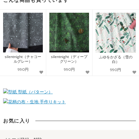
こんな商品も買っています
silentnight（チャコー
silentnight（ディープ
ふゆをかざる（雪の
ルグレー）
グリーン）
白）
990円
990円
990円
型紙（パターン）
手作りキット
お気に入り