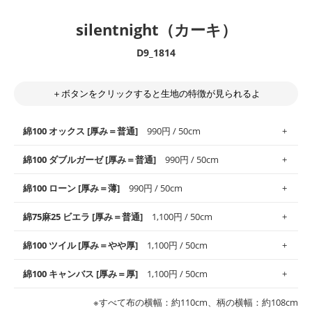
silentnight（カーキ）
D9_1814
＋ボタンをクリックすると生地の特徴が見られるよ
綿100 オックス [厚み＝普通]
990円 / 50cm
綿100 ダブルガーゼ [厚み＝普通]
990円 / 50cm
使いやすさNo.1！しなやかさと適度な張りを併せ持ち、通気性の
綿100 ローン [厚み＝薄]
990円 / 50cm
高さがオックス生地の特徴です。当サイトのオックス生地は、
や
や薄手
のものを使用しており、とても縫いやすいため、布小物全
柔らかくふんわりとした肌触りが特徴です。ベビー用品やハンカ
綿75麻25 ビエラ [厚み＝普通]
1,100円 / 50cm
般にお使いいただけます。
チなど直接肌に触れるアイテムに最適です。高い吸湿性・通気性
も備え、お手入れも簡単なのでオールシーズンで活躍してくれま
上質で薄手の平織りの生地です。軽やかさとなめらかな手触りの
綿100 ツイル [厚み＝やや厚]
1,100円 / 50cm
※レッスンバッグ、上履き袋などの通園通学グッズにはツイル生
す。
良さが魅力。透け感があるので、涼しげなトップスなどに最適で
地がオススメです。
す。
コットン75％リネン25％の当店のビエラ生地は、オックス生地よ
綿100 キャンバス [厚み＝厚]
1,100円 / 50cm
・スタイ、おくるみなどのベビーグッズ
りもふんわりとした柔らかい質感と適度な落ち感を感じられるの
・巾着袋、インテリア小物、2枚仕立てのバッグ、ポーチなどの
・マスク、ハンカチなどの布小物
・ハンカチ、夏マスク、スカーフなどの身に着ける小物
が特徴です。
布小物
綾織りの生地です。しっかりとした張りと厚みがありながらも柔
・ブラウス、チュニック、ワンピースなどの洋服
※すべて布の横幅：約110cm、柄の横幅：約108cm
・ブラウス、シャツ、チュニックなどのトップス
・布団カバーなどの寝具、カーテン
らかいのが特徴です。生地の厚みは中厚手です。1枚でも透け感