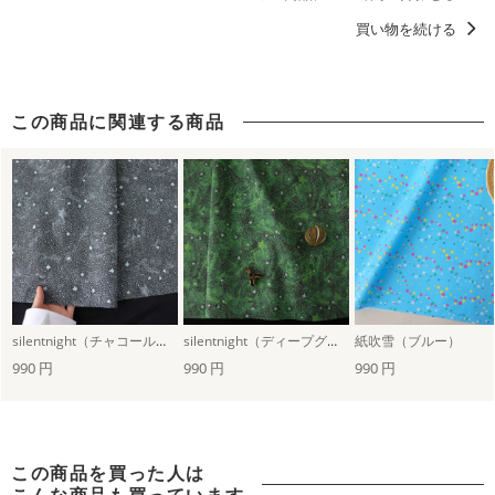
買い物を続ける
この商品に関連する商品
silentnight（チャコールグレー）
silentnight（ディープグリーン）
紙吹雪（ブルー）
990 円
990 円
990 円
この商品を買った人は