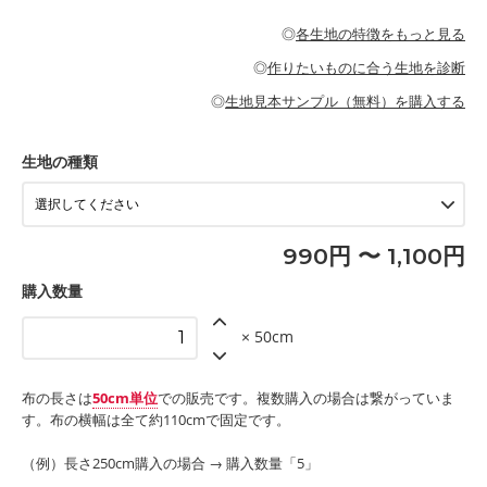
・パジャマなどの寝具
・ギャザーが多いワンピース
・シャツ、ワンピース、チュニック、イージーパンツなどの大人
・シャツなどの大人服
がないので、ボトムスやタックスカートに向いています。
当店のキャンバス生地は、11号帆布相当の厚みです。 丈夫で高い
服
◎
各生地の特徴をもっと見る
・スカート、甚平などの子ども服
もっと詳しく見る
耐久性があります。トートバッグ・ポーチ・ペンケースなどの布
もっと詳しく見る
・スカート、ワンピース、ブラウス、パンツなどの子ども服
・レッスンバッグ、上履き袋などの通園通学グッズ
小物、インテリア用品に向いています。
◎
作りたいものに合う生地を診断
・布団カバーなどの寝具
もっと詳しく見る
・トートバッグ
・甚平、浴衣など
・カーテン、エプロン、テーブルクロスなどの暮らしのアイテム
・トートバッグ
◎
生地見本サンプル（無料）を購入する
・パンツ、タックスカートなどのボトムス
・ポーチ、ペンケースなどの布小物
もっと詳しく見る
・インテリア用品
もっと詳しく見る
・工作用エプロン
生地の種類
もっと詳しく見る
990円 〜 1,100円
購入数量
× 50cm
布の長さは
50cm単位
での販売です。複数購入の場合は繋がっていま
す。布の横幅は全て約110cmで固定です。
（例）長さ250cm購入の場合 → 購入数量「5」