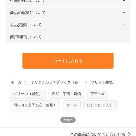
生地の種類について
布の長さは50cm単位での販売になります。
（例）150cm購入の場合 → 購入数量「3」、350cm購入の
商品の配送について
・現在、すべてのデザインのプリントに使用している生地は
場合 → 購入数量「7」
６種類です。素材は100％コットン（オックス）・100％コ
返品交換について
・ネコポスでの配送は、布は2mまで型紙は2個までとなりま
ットン（ダブルガーゼ）・100％コットン（ローン）・コッ
す（一部例外有り）それ以上の場合は、ネコポスを選択して
トンリネン（ビエラ織）・100％コットン（ツイル）・
商用利用について
・布はご注文後に注文数量のみをプリントするため、
購入後
も送料の表示が600円となり宅急便での配送となります。
100％コットン（キャンバス・11号帆布）です。
の返品および交換は承ることができません
。購入時には商品
・受注生産（印刷後発送）のため、通常2～3営業日での発送
◎
各生地の詳細を見る
・当サイトで販売している生地は、すべて商用利用可能で
や用尺をお間違えのないようお願いします。思っていた色味
となります。
◎
生地見本サンプル（無料）を購入する
す。ハンドメイドサイトなどでの販売用アイテムの製作にご
と違う、などの理由での返品は承れません。予めご了承くだ
※万が一、検品時に不備が見つかった場合は、4～5営業日後
カートに入れる
利用いただけます。「nunocoto fabric使用」といった記載
さい。
の発送となる場合がございます。
も不要です。（製品化した際に起こる全ての問題、クレーム
※土日祝は営業日に含まれません。
につきましては当店及びnunocoto fabricは一切の責任を負
返品・交換対象の基準について詳しくは
こちら
※配送日のご指定は承れません。出来上がり次第、順次発送
ホーム
オリジナルファブリック（布）
プリント生地
※カットを希望の方は備考欄に「50cmずつカット希望」など
いませんのでご了承ください）
いたします。
ご記載ください（50cm単位でのカットのみ）
※有料型紙（ホームソーイング型紙シリーズ）および柄がえ
グリーン（緑色）
自然・宇宙・建物
宇宙・星
プリント布の仕様について
らべるキットに付属された型紙は商用利用できませんのでご
もっと詳しく見る
注意ください。型紙自体の転用・販売および型紙を使用して
柄の向き上下左右（総柄）
クール
にしまた ひろし
製作したものの販売も禁止とさせていただいております。
ディティールに「惚れる。」デザイン
商用利用についての詳細はこちら
アウトドアグッズ・キャンプギアを自作しよう！
この商品について問い合わせる