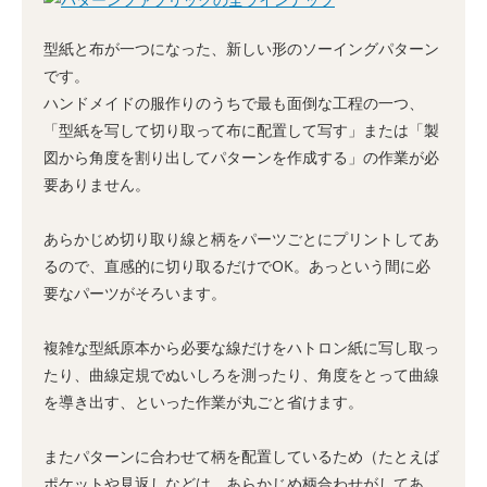
型紙と布が一つになった、新しい形のソーイングパターン
です。
ハンドメイドの服作りのうちで最も面倒な工程の一つ、
「型紙を写して切り取って布に配置して写す」または「製
図から角度を割り出してパターンを作成する」の作業が必
要ありません。
あらかじめ切り取り線と柄をパーツごとにプリントしてあ
るので、直感的に切り取るだけでOK。あっという間に必
要なパーツがそろいます。
複雑な型紙原本から必要な線だけをハトロン紙に写し取っ
たり、曲線定規でぬいしろを測ったり、角度をとって曲線
を導き出す、といった作業が丸ごと省けます。
またパターンに合わせて柄を配置しているため（たとえば
ポケットや見返しなどは、あらかじめ柄合わせがしてあ