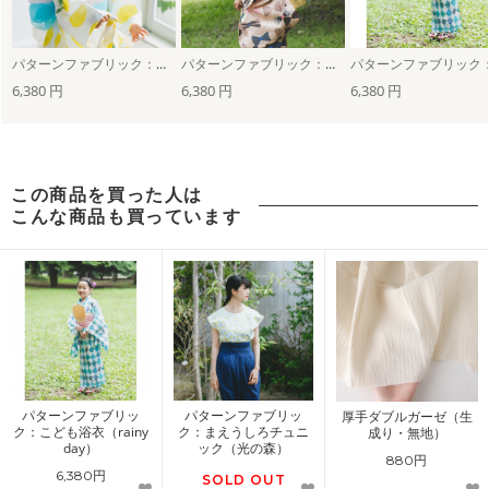
パターンファブリック：こども浴衣（limone）
パターンファブリック：こども浴衣（リボントルテ）
6,380 円
6,380 円
6,380 円
この商品を買った人は
こんな商品も買っています
パターンファブリッ
パターンファブリッ
厚手ダブルガーゼ（生
ク：こども浴衣（rainy
ク：まえうしろチュニ
成り・無地）
day）
ック（光の森）
880円
6,380円
SOLD OUT