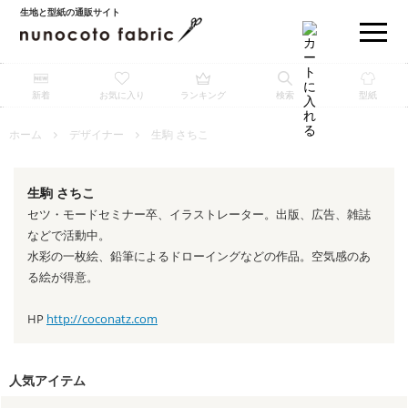
生地と型紙の通販サイト
新着
お気に入り
ランキング
検索
型紙
ホーム
デザイナー
生駒 さちこ
生駒 さちこ
セツ・モードセミナー卒、イラストレーター。出版、広告、雑誌
などで活動中。
水彩の一枚絵、鉛筆によるドローイングなどの作品。空気感のあ
る絵が得意。
HP
http://coconatz.com
人気アイテム