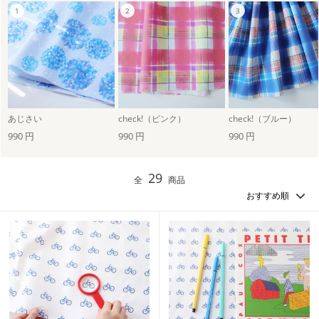
あじさい
check!（ピンク）
check!（ブルー）
990 円
990 円
990 円
29
全
商品