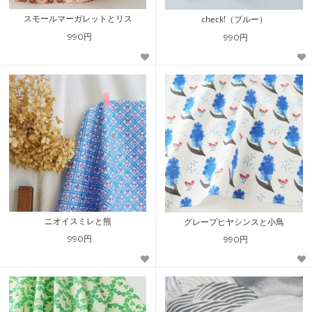
スモールマーガレットとリス
check!（ブルー）
990円
990円
ニオイスミレと熊
グレープヒヤシンスと小鳥
990円
990円