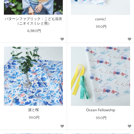
パターンファブリック：こども浴衣
comic!
（ニオイスミレと熊）
990円
6,380円
波と桜
Ocean Fellowship
990円
990円