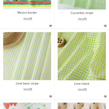
Mexico border
Cucumber stripe
990円
990円
Lime basic stripe
Lime check
990円
990円