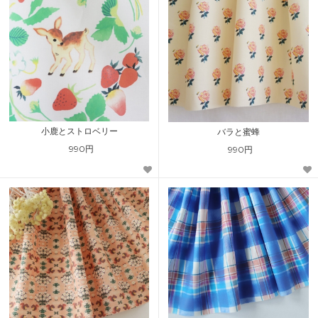
小鹿とストロベリー
バラと蜜蜂
990円
990円