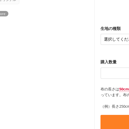
ンケースなど
ていただいております。
る
も服
もっと詳しく
・レッスンバ
す。
・布団カバー
・トートバッ
・甚平、浴衣
・カーテン、
・トートバッ
アイテム
・ポーチ、ペ
もっと詳しく
・パンツ、タ
・インテリア
生地の種類
・工作用エプ
もっと詳しく
もっと詳しく
購入数量
布の長さは
50c
っています。布の
（例）長さ250c