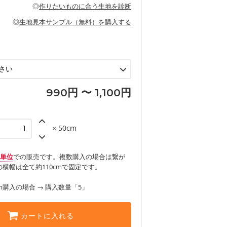
の布小物、インテリア用品に向いていま
◎
作りたいものに合う生地を診断
見る
ッグ、上履き袋などの通園通学グッズ
などの寝具
グ
◎
生地見本サンプル（無料）を購入する
など
エプロン、テーブルクロスなどの暮らしの
グ
ンケースなどの布小物
見る
ックスカートなどのボトムス
用品
ロン
見る
見る
990円 〜 1,100円
× 50cm
m単位
での販売です。複数購入の場合は繋が
横幅は全て約110cmで固定です。
m購入の場合 → 購入数量「5」
カートに入れる