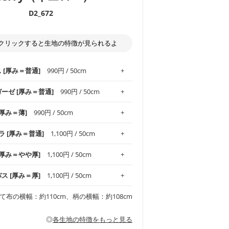
D2_672
クリックすると生地の特徴が見られるよ
ス [厚み＝普通]
990円 / 50cm
ガーゼ [厚み＝普通]
990円 / 50cm
.1！しなやかさと適度な張りを併せ持ち、
[厚み＝薄]
990円 / 50cm
がオックス生地の特徴です。当サイトのオ
、
やや薄手
のものを使用しており、とても
わりとした肌触りが特徴です。ベビー用品
ラ [厚み＝普通]
1,100円 / 50cm
め、布小物全般にお使いいただけます。
ど直接肌に触れるアイテムに最適です。高
気性も備え、お手入れも簡単なのでオール
平織りの生地です。軽やかさとなめらかな
 [厚み＝やや厚]
1,100円 / 50cm
ッグ、上履き袋などの通園通学グッズには
躍してくれます。
が魅力。透け感があるので、涼しげなトッ
オススメです。
適です。
リネン25％の当店のビエラ生地は、オック
バス [厚み＝厚]
1,100円 / 50cm
くるみなどのベビーグッズ
ふんわりとした柔らかい質感と適度な落ち
ンテリア小物、2枚仕立てのバッグ、ポーチ
ンカチなどの布小物
夏マスク、スカーフなどの身に着ける小物
るのが特徴です。
です。しっかりとした張りと厚みがありな
チュニック、ワンピースなどの洋服
て布の横幅：約110cm、柄の横幅：約108cm
シャツ、チュニックなどのトップス
などの寝具、カーテン
いのが特徴です。生地の厚みは中厚手で
どの寝具
多いワンピース
ンピース、チュニック、イージーパンツな
の大人服
透け感がないので、ボトムスやタックスカー
ス生地は、11号帆布相当の厚みです。 丈
◎
各生地の特徴をもっと見る
甚平などの子ども服
ます。
見る
性があります。トートバッグ・ポーチ・ペ
見る
ワンピース、ブラウス、パンツなどの子ど