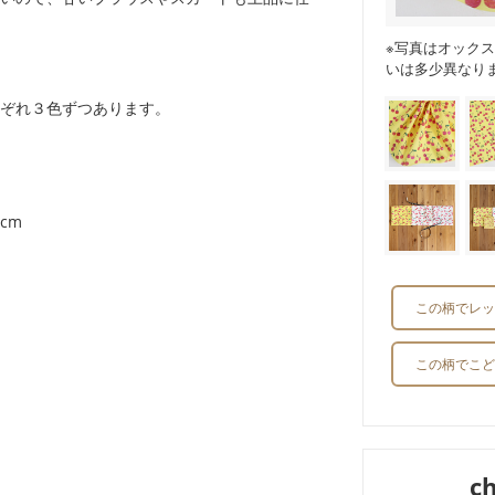
※写真はオック
いは多少異なり
ぞれ３色ずつあります。
cm
この柄でレッ
この柄でこど
c