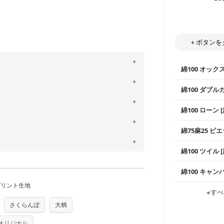
＋ボタンを
綿100 オック
。
綿100 ダブル
」、350cm購入の場合 → 購入数量「7」
用している生地は６種類です。素材は
使いやすさNo
綿100 ローン 
ットン（ダブルガーゼ）・100％コットン（ロ
通気性の高さ
は2個までとなります（一部例外有り）それ
ックス生地は
0％コットン（ツイル）・100％コットン
柔らかくふん
綿75麻25 ビエ
縫いやすいた
の表示が600円となり宅急便での配送とな
やハンカチな
するため、
購入後の返品および交換は承る
い吸湿性・通
上質で薄手の
綿100 ツイル
※レッスンバ
シーズンで活
をお間違えのないようお願いします。思っ
手触りの良さ
～3営業日での発送となります。
ツイル生地が
商用利用可能です。ハンドメイドサイトな
プスなどに最
承れません。予めご了承ください。
は、4～5営業日後の発送となる場合がござ
コットン75％
綿100 キャン
・スタイ、お
す。「nunocoto fabric使用」といっ
ス生地よりも
・巾着袋、イ
・マスク、ハ
・ハンカチ、
プリント生地
る全ての問題、クレームにつきましては当
感を感じられ
などの布小物
ちら
綾織りの生地
・ブラウス、
※すべ
・ブラウス、
・布団カバー
任を負いませんのでご了承ください）
がらも柔らか
・パジャマな
り次第、順次発送いたします。
・ギャザーが
・シャツ、ワ
さくらんぼ
大柄
・シャツなど
す。1枚でも
つカット希望」などご記載ください（50cm
ズ）および柄がえらべるキットに付属された
当店のキャンバ
どの大人服
・スカート、
トに向いてい
もっと詳しく
夫で高い耐久
さい。型紙自体の転用・販売および型紙を
もっと詳しく
・スカート、
ricオリジナル