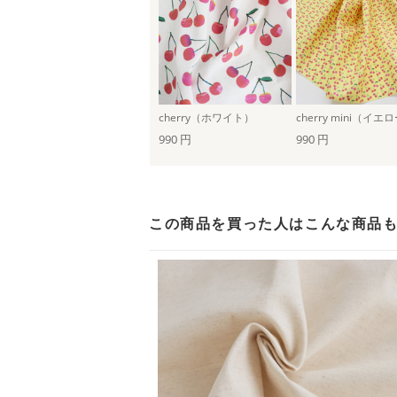
cherry（ホワイト）
cherry mini（イエ
990 円
990 円
この商品を買った人は
こんな商品