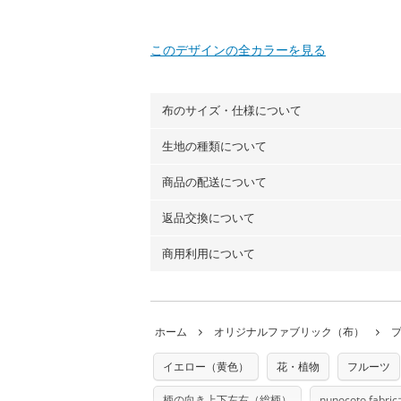
このデザインの全カラーを見る
布のサイズ・仕様について
生地の種類について
布の長さは50cm単位での販売になります
（例）150cm購入の場合 → 購入数量「3
商品の配送について
・現在、すべてのデザインのプリントに使
100％コットン（オックス）・100％コ
返品交換について
・ネコポスでの配送は、布は2mまで型紙
ーン）・コットンリネン（ビエラ織）・10
以上の場合は、ネコポスを選択しても送料
（キャンバス・11号帆布）です。
商用利用について
・布はご注文後に注文数量のみをプリント
ります。
◎
各生地の詳細を見る
ことができません
。購入時には商品や用尺
・受注生産（印刷後発送）のため、通常2
◎
生地見本サンプル（無料）を購入する
・当サイトで販売している生地は、すべて
ていた色味と違う、などの理由での返品は
※万が一、検品時に不備が見つかった場合
どでの販売用アイテムの製作にご利用いただけま
います。
ホーム
オリジナルファブリック（布）
た記載も不要です。（製品化した際に起こ
返品・交換対象の基準について詳しくは
こ
※土日祝は営業日に含まれません。
店及びnunocoto fabricは一切の責
※配送日のご指定は承れません。出来上が
イエロー（黄色）
花・植物
フルーツ
※カットを希望の方は備考欄に「50cmず
※有料型紙（ホームソーイング型紙シリー
単位でのカットのみ）
型紙は商用利用できませんのでご注意くだ
柄の向き上下左右（総柄）
nunocoto fab