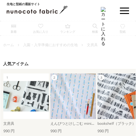
生地と型紙の通販サイト
新着
お気に入り
ランキング
検索
型紙
ホーム
入園・入学準備におすすめの生地
文房具
人気アイテム
文房具
えんぴつとけしごむ mini（ホワイト×ブルーグレー）
bookshelf（ブラック）
990 円
990 円
990 円