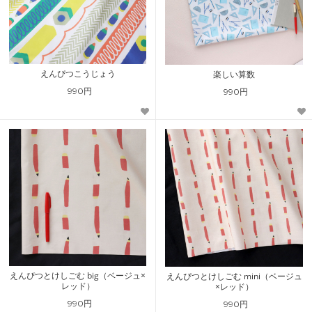
えんぴつこうじょう
楽しい算数
990円
990円
えんぴつとけしごむ big（ベージュ×
えんぴつとけしごむ mini（ベージュ
レッド）
×レッド）
990円
990円