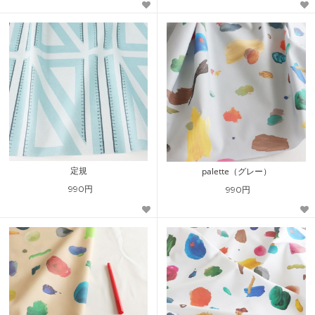
定規
palette（グレー）
990円
990円