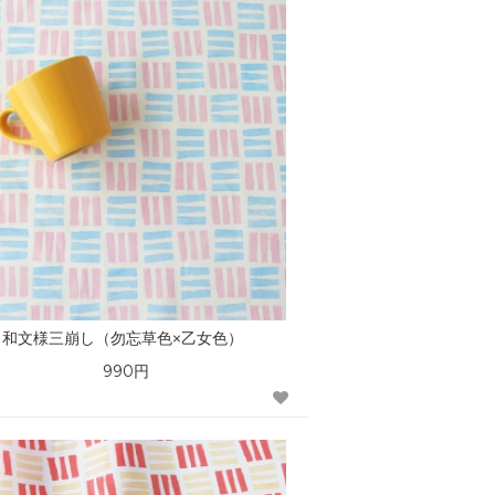
和文様三崩し（勿忘草色×乙女色）
990円