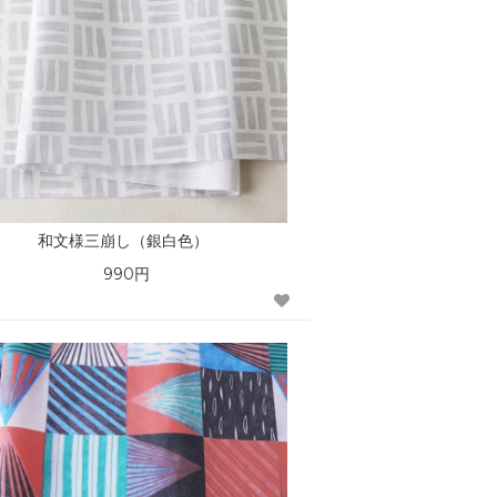
和文様三崩し（銀白色）
990円