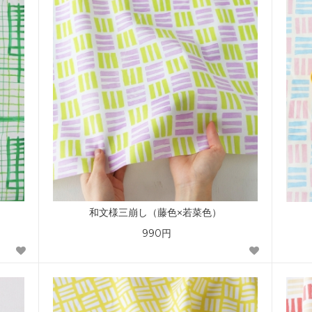
和文様三崩し（藤色×若菜色）
990円