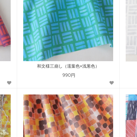
和文様三崩し（濡葉色×浅葱色）
990円