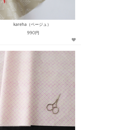
kareha（ベージュ）
990円