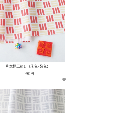
和文様三崩し（朱色×桑色）
990円