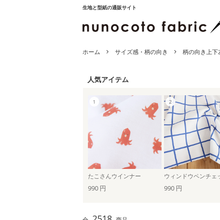
生地と型紙の通販サイト
ホーム
サイズ感・柄の向き
柄の向き上下
人気アイテム
たこさんウインナー
990 円
990 円
2518
全
商品