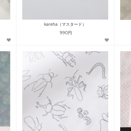
）
kareha（マスタード）
990円