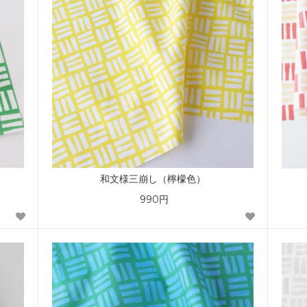
和文様三崩し（檸檬色）
990円