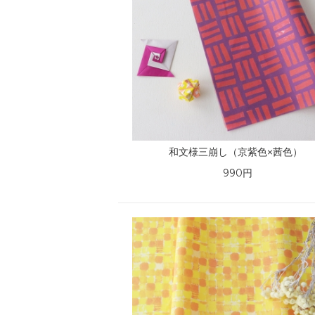
和文様三崩し（京紫色×茜色）
990円