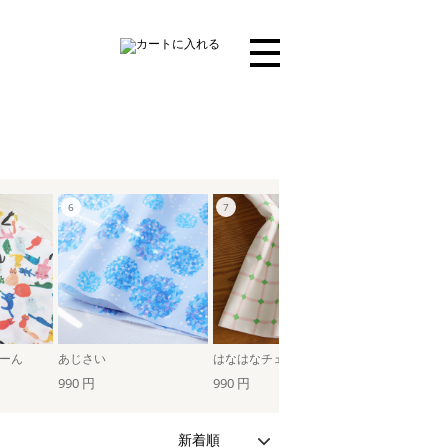
ーん
あじさい
はなはなチェック（オフホワイト×パステルピンク）
990 円
990 円
990 円