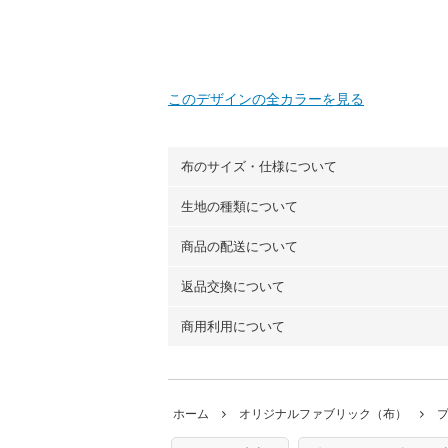
このデザインの全カラーを見る
布のサイズ・仕様について
生地の種類について
布の長さは50cm単位での販売になります
（例）150cm購入の場合 → 購入数量「3
商品の配送について
・現在、すべてのデザインのプリントに使
100％コットン（オックス）・100％コ
返品交換について
・ネコポスでの配送は、布は2mまで型紙
ーン）・コットンリネン（ビエラ織）・10
以上の場合は、ネコポスを選択しても送料
（キャンバス・11号帆布）です。
商用利用について
・布はご注文後に注文数量のみをプリント
ります。
◎
各生地の詳細を見る
ことができません
。購入時には商品や用尺
・受注生産（印刷後発送）のため、通常2
◎
生地見本サンプル（無料）を購入する
・当サイトで販売している生地は、すべて
ていた色味と違う、などの理由での返品は
※万が一、検品時に不備が見つかった場合
どでの販売用アイテムの製作にご利用いただけま
います。
ホーム
オリジナルファブリック（布）
た記載も不要です。（製品化した際に起こ
返品・交換対象の基準について詳しくは
こ
※土日祝は営業日に含まれません。
店及びnunocoto fabricは一切の責
※配送日のご指定は承れません。出来上が