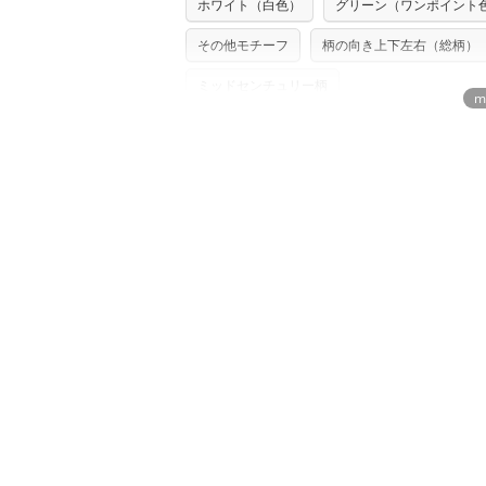
ホワイト（白色）
グリーン（ワンポイント
※カットを希望の方は備考欄に「50cmず
※有料型紙（ホームソーイング型紙シリー
単位でのカットのみ）
型紙は商用利用できませんのでご注意くだ
その他モチーフ
柄の向き上下左右（総柄）
プリント布の仕様について
使用して製作したものの販売も禁止とさせ
もっと詳しく見
商用利用についての詳細はこちら
ミッドセンチュリー柄