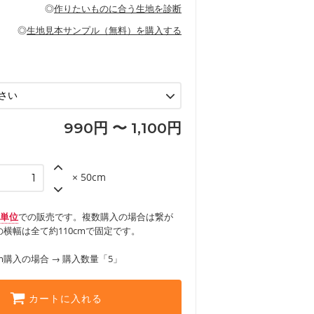
の布小物、インテリア用品に向いていま
◎
作りたいものに合う生地を診断
見る
ッグ、上履き袋などの通園通学グッズ
などの寝具
グ
◎
生地見本サンプル（無料）を購入する
など
エプロン、テーブルクロスなどの暮らしの
グ
ンケースなどの布小物
見る
ックスカートなどのボトムス
用品
ロン
見る
見る
990円 〜 1,100円
× 50cm
m単位
での販売です。複数購入の場合は繋が
横幅は全て約110cmで固定です。
m購入の場合 → 購入数量「5」
カートに入れる