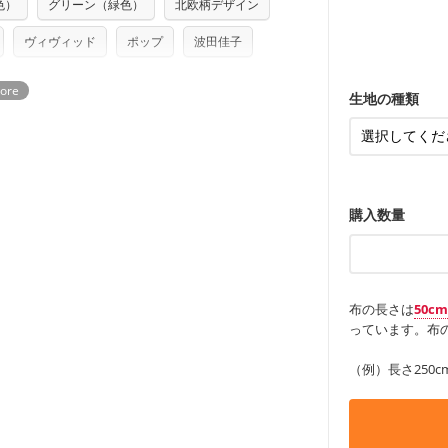
色）
グリーン（緑色）
北欧柄デザイン
ンケースなど
つカット希望」などご記載ください（50cm
ズ）および柄がえらべるキットに付属された
も服
もっと詳しく
・レッスンバ
す。
・布団カバー
さい。型紙自体の転用・販売および型紙を
・トートバッ
ヴィヴィッド
ポップ
波田佳子
・甚平、浴衣
ていただいております。
る
・カーテン、
・トートバッ
アイテム
・ポーチ、ペ
もっと詳しく
・パンツ、タ
・インテリア
生地の種類
・工作用エプ
もっと詳しく
もっと詳しく
購入数量
布の長さは
50c
っています。布の
（例）長さ250c