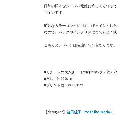
日常の様々なシーンを素敵に飾ってくれそう
ザインです。
絶妙なカラーコンビに加え、ぽってりとした
なので、バッグやインテリアにとてもよく映
こちらのデザインは色違いで３色あります。
■モチーフの大きさ：ヨコ約4cm×タテ約2.7
■布幅：約110cm
■プリント幅：約108cm
【designer】
波田佳子（Yoshiko Hada）