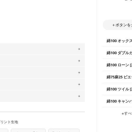
＋ボタンを
綿100 オック
綿100 ダブル
。
使いやすさNo
綿100 ローン 
通気性の高さ
」、350cm購入の場合 → 購入数量「7」
ックス生地は
用している生地は６種類です。素材は
柔らかくふん
綿75麻25 ビエ
縫いやすいた
やハンカチな
ットン（ダブルガーゼ）・100％コットン（ロ
い吸湿性・通
は2個までとなります（一部例外有り）それ
0％コットン（ツイル）・100％コットン
上質で薄手の
綿100 ツイル
※レッスンバ
シーズンで活
の表示が600円となり宅急便での配送とな
手触りの良さ
ツイル生地が
するため、
購入後の返品および交換は承る
プスなどに最
コットン75％
綿100 キャン
・スタイ、お
をお間違えのないようお願いします。思っ
ス生地よりも
～3営業日での発送となります。
・巾着袋、イ
・マスク、ハ
・ハンカチ、
商用利用可能です。ハンドメイドサイトな
感を感じられ
承れません。予めご了承ください。
などの布小物
綾織りの生地
は、4～5営業日後の発送となる場合がござ
・ブラウス、
※すべ
・ブラウス、
す。「nunocoto fabric使用」といっ
・布団カバー
がらも柔らか
・パジャマな
・ギャザーが
・シャツ、ワ
・シャツなど
す。1枚でも
プリント生地
る全ての問題、クレームにつきましては当
当店のキャンバ
ちら
どの大人服
・スカート、
トに向いてい
もっと詳しく
夫で高い耐久
任を負いませんのでご了承ください）
もっと詳しく
・スカート、
り次第、順次発送いたします。