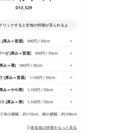
D13_529
クリックすると生地の特徴が見られるよ
ス [厚み＝普通]
990円 / 50cm
ガーゼ [厚み＝普通]
990円 / 50cm
.1！しなやかさと適度な張りを併せ持ち、
[厚み＝薄]
990円 / 50cm
がオックス生地の特徴です。当サイトのオ
、
やや薄手
のものを使用しており、とても
わりとした肌触りが特徴です。ベビー用品
ラ [厚み＝普通]
1,100円 / 50cm
め、布小物全般にお使いいただけます。
ど直接肌に触れるアイテムに最適です。高
気性も備え、お手入れも簡単なのでオール
平織りの生地です。軽やかさとなめらかな
 [厚み＝やや厚]
1,100円 / 50cm
ッグ、上履き袋などの通園通学グッズには
躍してくれます。
が魅力。透け感があるので、涼しげなトッ
オススメです。
適です。
リネン25％の当店のビエラ生地は、オック
バス [厚み＝厚]
1,100円 / 50cm
くるみなどのベビーグッズ
ふんわりとした柔らかい質感と適度な落ち
ンテリア小物、2枚仕立てのバッグ、ポーチ
ンカチなどの布小物
夏マスク、スカーフなどの身に着ける小物
るのが特徴です。
です。しっかりとした張りと厚みがありな
チュニック、ワンピースなどの洋服
て布の横幅：約110cm、柄の横幅：約108cm
シャツ、チュニックなどのトップス
などの寝具、カーテン
いのが特徴です。生地の厚みは中厚手で
どの寝具
多いワンピース
ンピース、チュニック、イージーパンツな
の大人服
透け感がないので、ボトムスやタックスカー
ス生地は、11号帆布相当の厚みです。 丈
◎
各生地の特徴をもっと見る
甚平などの子ども服
ます。
見る
性があります。トートバッグ・ポーチ・ペ
見る
ワンピース、ブラウス、パンツなどの子ど