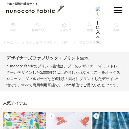
生地と型紙の通販サイト
新着
お気に入り
ランキング
検索
型紙
ホーム
オリジナルファブリック（布）
プリント生地
デザイナーズファブリック・プリント生地
nunocoto fabricのプリント生地は、プロのデザイナー/イラストレー
ターがデザインした5,000種類以上のおしゃれなイラストをオックス
やローン、ダブルガーゼなど6種類の素材にプリントしたデザイン生
地です。すべて商用利用可能で、50cm単位でご購入いただけます。
人気アイテム