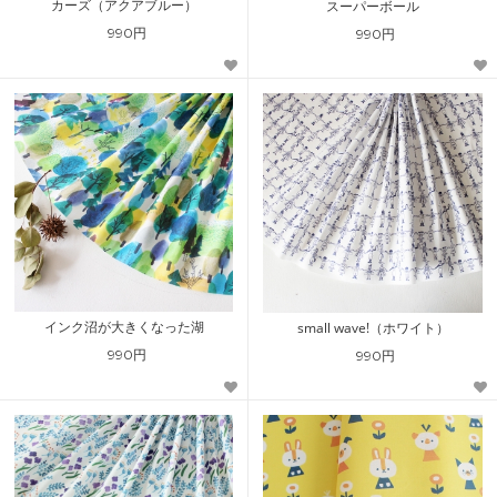
カーズ（アクアブルー）
スーパーボール
990円
990円
インク沼が大きくなった湖
small wave!（ホワイト）
990円
990円