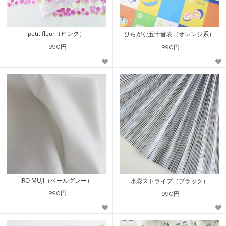
petit fleur（ピンク）
ひらがな五十音表（オレンジ系）
990円
990円
IRO MUJI（ペールグレー）
水彩ストライプ（ブラック）
990円
990円