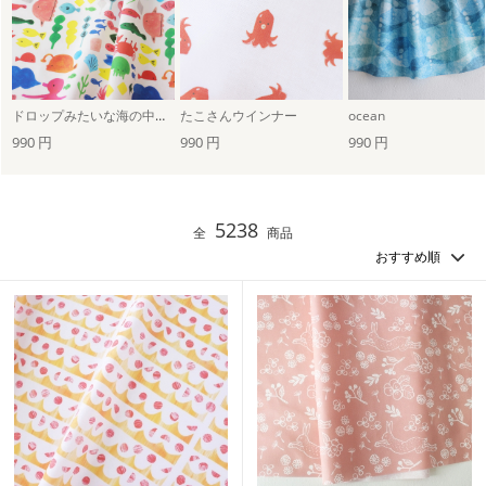
ドロップみたいな海の中（ホワイト）
たこさんウインナー
ocean
990 円
990 円
990 円
5238
全
商品