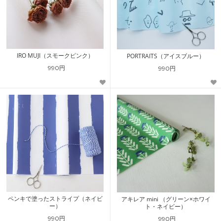
IRO MUJI（スモークピンク）
PORTRAITS（アイスブルー）
990円
990円
ペンキで塗ったストライプ（ネイビ
アキレア mini （グリーン×ホワイ
ー）
ト・ネイビー）
990円
990円