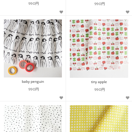
990円
990円
baby penguin
tiny apple
990円
990円