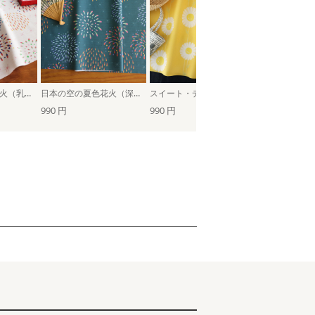
日本の空の夏色花火（乳白色）
日本の空の夏色花火（深緑）
スイート・デイジー（サンイエロー）
ツバメ（ピン
990 円
990 円
990 円