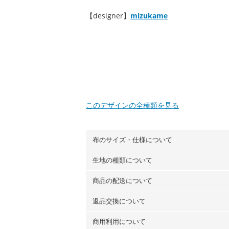
【designer】
mizukame
このデザインの全種類を見る
布のサイズ・仕様について
生地の種類について
布の長さは50cm単位での販売になります
（例）150cm購入の場合 → 購入数量「3
商品の配送について
・現在、すべてのデザインのプリントに使
100％コットン（オックス）・100％コ
返品交換について
・ネコポスでの配送は、布は2mまで型紙
ーン）・コットンリネン（ビエラ織）・10
以上の場合は、ネコポスを選択しても送料
（キャンバス・11号帆布）です。
商用利用について
・布はご注文後に注文数量のみをプリント
ります。
◎
各生地の詳細を見る