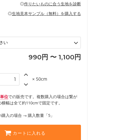
の布小物、インテリア用品に向いていま
◎
作りたいものに合う生地を診断
見る
ッグ、上履き袋などの通園通学グッズ
などの寝具
グ
◎
生地見本サンプル（無料）を購入する
など
エプロン、テーブルクロスなどの暮らしの
グ
ンケースなどの布小物
見る
ックスカートなどのボトムス
用品
ロン
見る
見る
990円 〜 1,100円
× 50cm
m単位
での販売です。複数購入の場合は繋が
横幅は全て約110cmで固定です。
m購入の場合 → 購入数量「5」
カートに入れる