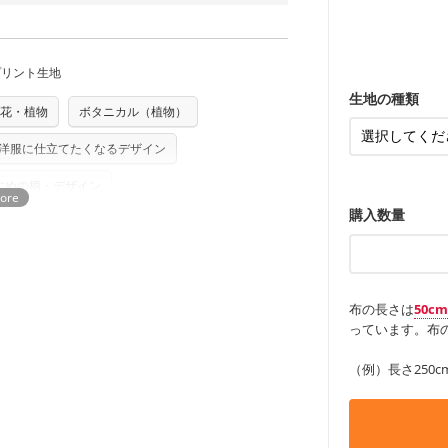
ンケースなど
をお間違えのないようお願いします。思っ
も服
～3営業日での発送となります。
もっと詳しく
・レッスンバ
す。
商用利用可能です。ハンドメイドサイトな
・布団カバー
承れません。予めご了承ください。
・トートバッ
は、4～5営業日後の発送となる場合がござ
・甚平、浴衣
す。「nunocoto fabric使用」といっ
・カーテン、
・トートバッ
アイテム
プリント生地
る全ての問題、クレームにつきましては当
ちら
・ポーチ、ペ
もっと詳しく
・パンツ、タ
任を負いませんのでご了承ください）
・インテリア
生地の種類
り次第、順次発送いたします。
花・植物
ボタニカル（植物）
・工作用エプ
つカット希望」などご記載ください（50cm
ズ）および柄がえらべるキットに付属された
もっと詳しく
さい。型紙自体の転用・販売および型紙を
洋服に仕立てたくなるデザイン
もっと詳しく
ていただいております。
る
すめの柄・デザイン
購入数量
布の長さは
50c
っています。布の
（例）長さ250c