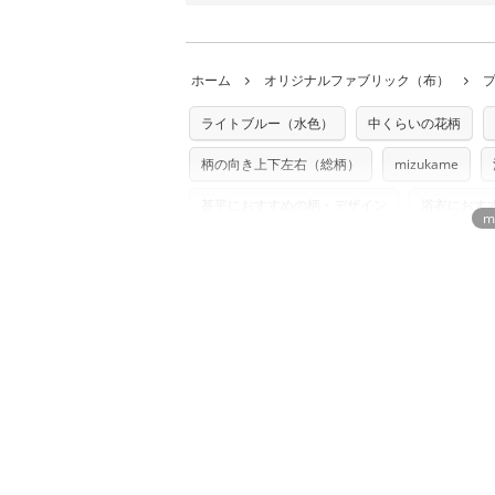
ことができません
。購入時には商品や用尺
・受注生産（印刷後発送）のため、通常2
◎
生地見本サンプル（無料）を購入する
・当サイトで販売している生地は、すべて
ていた色味と違う、などの理由での返品は
※万が一、検品時に不備が見つかった場合
どでの販売用アイテムの製作にご利用いただけま
います。
ホーム
オリジナルファブリック（布）
た記載も不要です。（製品化した際に起こ
返品・交換対象の基準について詳しくは
こ
※土日祝は営業日に含まれません。
店及びnunocoto fabricは一切の責
※配送日のご指定は承れません。出来上が
ライトブルー（水色）
中くらいの花柄
※カットを希望の方は備考欄に「50cmず
※有料型紙（ホームソーイング型紙シリー
単位でのカットのみ）
型紙は商用利用できませんのでご注意くだ
柄の向き上下左右（総柄）
mizukame
プリント布の仕様について
使用して製作したものの販売も禁止とさせ
もっと詳しく見
商用利用についての詳細はこちら
甚平におすすめの柄・デザイン
浴衣におす