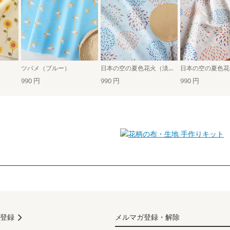
ツバメ（ブルー）
日本の空の夏色花火（淡水色）
990 円
990 円
990 円
手作りキット
登録
メルマガ登録・解除