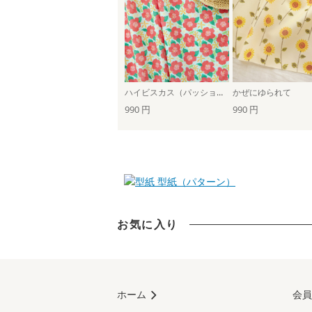
ハイビスカス（パッションレッド）
かぜにゆられて
990 円
990 円
型紙（パターン）
お気に入り
ホーム
会員