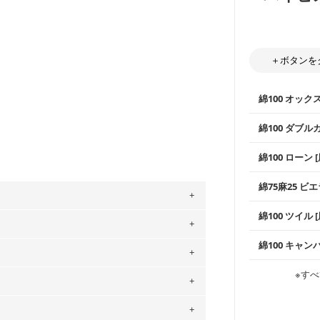
＋ボタンを
綿100 オック
綿100 ダブル
使いやすさNo
綿100 ローン 
通気性の高さ
ックス生地は
柔らかくふん
綿75麻25 ビエ
縫いやすいた
やハンカチな
い吸湿性・通
上質で薄手の
綿100 ツイル
※レッスンバ
シーズンで活
手触りの良さ
。
ツイル生地が
プスなどに最
コットン75％
」、350cm購入の場合 → 購入数量「7」
綿100 キャン
・スタイ、お
ス生地よりも
・巾着袋、イ
用している生地は６種類です。素材は
・マスク、ハ
・ハンカチ、
感を感じられ
などの布小物
綾織りの生地
ットン（ダブルガーゼ）・100％コットン（ロ
・ブラウス、
※すべ
・ブラウス、
・布団カバー
がらも柔らか
は2個までとなります（一部例外有り）それ
・パジャマな
0％コットン（ツイル）・100％コットン
・ギャザーが
・シャツ、ワ
・シャツなど
す。1枚でも
当店のキャンバ
の表示が600円となり宅急便での配送とな
どの大人服
・スカート、
トに向いてい
もっと詳しく
夫で高い耐久
するため、
購入後の返品および交換は承る
もっと詳しく
・スカート、