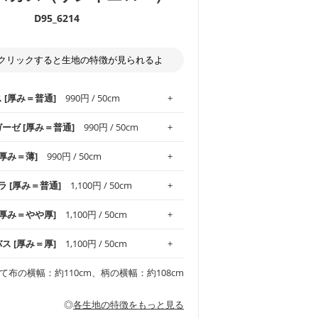
D95_6214
クリックすると生地の特徴が見られるよ
ス [厚み＝普通]
990円 / 50cm
ガーゼ [厚み＝普通]
990円 / 50cm
.1！しなやかさと適度な張りを併せ持ち、
[厚み＝薄]
990円 / 50cm
がオックス生地の特徴です。当サイトのオ
、
やや薄手
のものを使用しており、とても
わりとした肌触りが特徴です。ベビー用品
ラ [厚み＝普通]
1,100円 / 50cm
め、布小物全般にお使いいただけます。
ど直接肌に触れるアイテムに最適です。高
気性も備え、お手入れも簡単なのでオール
平織りの生地です。軽やかさとなめらかな
 [厚み＝やや厚]
1,100円 / 50cm
ッグ、上履き袋などの通園通学グッズには
躍してくれます。
が魅力。透け感があるので、涼しげなトッ
オススメです。
適です。
リネン25％の当店のビエラ生地は、オック
バス [厚み＝厚]
1,100円 / 50cm
くるみなどのベビーグッズ
ふんわりとした柔らかい質感と適度な落ち
ンテリア小物、2枚仕立てのバッグ、ポーチ
ンカチなどの布小物
夏マスク、スカーフなどの身に着ける小物
るのが特徴です。
です。しっかりとした張りと厚みがありな
チュニック、ワンピースなどの洋服
て布の横幅：約110cm、柄の横幅：約108cm
シャツ、チュニックなどのトップス
などの寝具、カーテン
いのが特徴です。生地の厚みは中厚手で
どの寝具
多いワンピース
ンピース、チュニック、イージーパンツな
の大人服
透け感がないので、ボトムスやタックスカー
ス生地は、11号帆布相当の厚みです。 丈
◎
各生地の特徴をもっと見る
甚平などの子ども服
ます。
見る
性があります。トートバッグ・ポーチ・ペ
見る
ワンピース、ブラウス、パンツなどの子ど