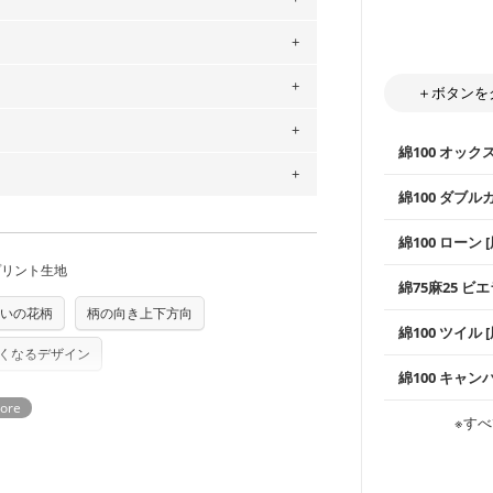
。
」、350cm購入の場合 → 購入数量「7」
用している生地は６種類です。素材は
＋ボタンを
ットン（ダブルガーゼ）・100％コットン（ロ
は2個までとなります（一部例外有り）それ
0％コットン（ツイル）・100％コットン
綿100 オック
の表示が600円となり宅急便での配送とな
するため、
購入後の返品および交換は承る
綿100 ダブル
をお間違えのないようお願いします。思っ
～3営業日での発送となります。
商用利用可能です。ハンドメイドサイトな
承れません。予めご了承ください。
は、4～5営業日後の発送となる場合がござ
使いやすさNo
綿100 ローン 
す。「nunocoto fabric使用」といっ
通気性の高さ
プリント生地
る全ての問題、クレームにつきましては当
ックス生地は
ちら
柔らかくふん
綿75麻25 ビエ
縫いやすいた
任を負いませんのでご了承ください）
やハンカチな
り次第、順次発送いたします。
いの花柄
柄の向き上下方向
い吸湿性・通
つカット希望」などご記載ください（50cm
ズ）および柄がえらべるキットに付属された
上質で薄手の
綿100 ツイル
※レッスンバ
シーズンで活
さい。型紙自体の転用・販売および型紙を
手触りの良さ
ツイル生地が
くなるデザイン
プスなどに最
ていただいております。
る
コットン75％
綿100 キャン
・スタイ、お
ス生地よりも
・巾着袋、イ
・マスク、ハ
・ハンカチ、
感を感じられ
などの布小物
綾織りの生地
・ブラウス、
※すべ
・ブラウス、
・布団カバー
がらも柔らか
・パジャマな
・ギャザーが
・シャツ、ワ
・シャツなど
す。1枚でも
当店のキャンバ
どの大人服
・スカート、
トに向いてい
もっと詳しく
夫で高い耐久
もっと詳しく
・スカート、