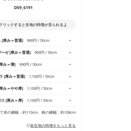
D59_6191
クリックすると生地の特徴が見られるよ
ス [厚み＝普通]
990円 / 50cm
ガーゼ [厚み＝普通]
990円 / 50cm
.1！しなやかさと適度な張りを併せ持ち、
[厚み＝薄]
990円 / 50cm
がオックス生地の特徴です。当サイトのオ
、
やや薄手
のものを使用しており、とても
わりとした肌触りが特徴です。ベビー用品
ラ [厚み＝普通]
1,100円 / 50cm
め、布小物全般にお使いいただけます。
ど直接肌に触れるアイテムに最適です。高
気性も備え、お手入れも簡単なのでオール
平織りの生地です。軽やかさとなめらかな
 [厚み＝やや厚]
1,100円 / 50cm
ッグ、上履き袋などの通園通学グッズには
躍してくれます。
が魅力。透け感があるので、涼しげなトッ
オススメです。
適です。
リネン25％の当店のビエラ生地は、オック
バス [厚み＝厚]
1,100円 / 50cm
くるみなどのベビーグッズ
ふんわりとした柔らかい質感と適度な落ち
ンテリア小物、2枚仕立てのバッグ、ポーチ
ンカチなどの布小物
夏マスク、スカーフなどの身に着ける小物
るのが特徴です。
です。しっかりとした張りと厚みがありな
チュニック、ワンピースなどの洋服
て布の横幅：約110cm、柄の横幅：約108cm
シャツ、チュニックなどのトップス
などの寝具、カーテン
いのが特徴です。生地の厚みは中厚手で
どの寝具
多いワンピース
ンピース、チュニック、イージーパンツな
の大人服
透け感がないので、ボトムスやタックスカー
ス生地は、11号帆布相当の厚みです。 丈
◎
各生地の特徴をもっと見る
甚平などの子ども服
ます。
見る
性があります。トートバッグ・ポーチ・ペ
見る
ワンピース、ブラウス、パンツなどの子ど