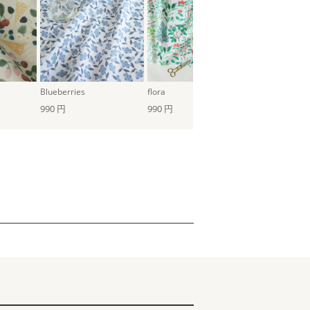
Blueberries
flora
花壇（クリア
990 円
990 円
990 円