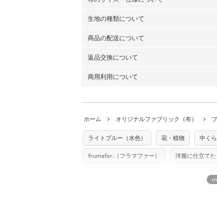
生地の種類について
布の長さは50cm単位での販売になります
（例）150cm購入の場合 → 購入数量「3
商品の配送について
・現在、すべてのデザインのプリントに使
100％コットン（オックス）・100％コ
返品交換について
・ネコポスでの配送は、布は2mまで型紙
ーン）・コットンリネン（ビエラ織）・10
以上の場合は、ネコポスを選択しても送料
（キャンバス・11号帆布）です。
商用利用について
・布はご注文後に注文数量のみをプリント
ります。
◎
各生地の詳細を見る
ことができません
。購入時には商品や用尺
・受注生産（印刷後発送）のため、通常2
◎
生地見本サンプル（無料）を購入する
・当サイトで販売している生地は、すべて
ていた色味と違う、などの理由での返品は
※万が一、検品時に不備が見つかった場合
どでの販売用アイテムの製作にご利用いただけま
います。
ホーム
オリジナルファブリック（布）
た記載も不要です。（製品化した際に起こ
返品・交換対象の基準について詳しくは
こ
※土日祝は営業日に含まれません。
店及びnunocoto fabricは一切の責
※配送日のご指定は承れません。出来上が
ライトブルー（水色）
花・植物
中くら
※カットを希望の方は備考欄に「50cmず
※有料型紙（ホームソーイング型紙シリー
単位でのカットのみ）
型紙は商用利用できませんのでご注意くだ
frumafar.（フラマファー）
洋服に仕立てた
プリント布の仕様について
使用して製作したものの販売も禁止とさせ
もっと詳しく見
商用利用についての詳細はこちら