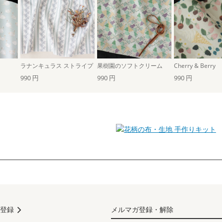
ラナンキュラス ストライプ
果樹園のソフトクリーム
Cherry & Berry
990 円
990 円
990 円
手作りキット
登録
メルマガ登録・解除