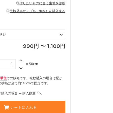
の布小物、インテリア用品に向いていま
◎
作りたいものに合う生地を診断
見る
ッグ、上履き袋などの通園通学グッズ
などの寝具
グ
◎
生地見本サンプル（無料）を購入する
など
エプロン、テーブルクロスなどの暮らしの
グ
ンケースなどの布小物
見る
ックスカートなどのボトムス
用品
ロン
見る
見る
990円 〜 1,100円
× 50cm
m単位
での販売です。複数購入の場合は繋が
横幅は全て約110cmで固定です。
m購入の場合 → 購入数量「5」
カートに入れる