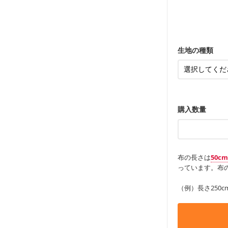
ンケースなど
も服
もっと詳しく
・レッスンバ
す。
・布団カバー
・トートバッ
・甚平、浴衣
・カーテン、
・トートバッ
アイテム
・ポーチ、ペ
もっと詳しく
・パンツ、タ
・インテリア
生地の種類
・工作用エプ
もっと詳しく
もっと詳しく
購入数量
布の長さは
50c
っています。布の
（例）長さ250c