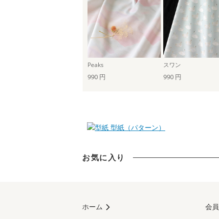
Peaks
スワン
990 円
990 円
型紙（パターン）
お気に入り
ホーム
会員