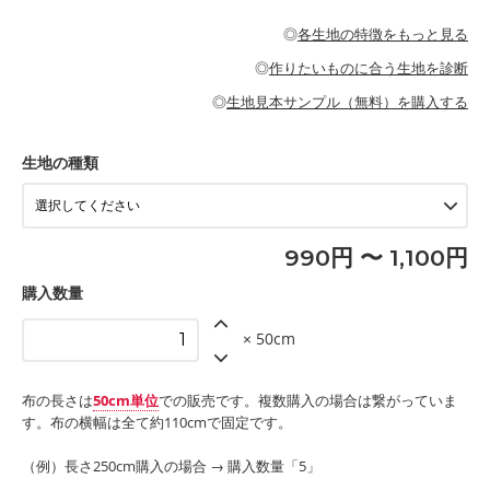
・パジャマなどの寝具
・ギャザーが多いワンピース
・シャツ、ワンピース、チュニック、イージーパンツなどの大人
・シャツなどの大人服
がないので、ボトムスやタックスカートに向いています。
当店のキャンバス生地は、11号帆布相当の厚みです。 丈夫で高い
服
◎
各生地の特徴をもっと見る
・スカート、甚平などの子ども服
もっと詳しく見る
耐久性があります。トートバッグ・ポーチ・ペンケースなどの布
もっと詳しく見る
・スカート、ワンピース、ブラウス、パンツなどの子ども服
・レッスンバッグ、上履き袋などの通園通学グッズ
小物、インテリア用品に向いています。
◎
作りたいものに合う生地を診断
・布団カバーなどの寝具
もっと詳しく見る
・トートバッグ
・甚平、浴衣など
・カーテン、エプロン、テーブルクロスなどの暮らしのアイテム
・トートバッグ
◎
生地見本サンプル（無料）を購入する
・パンツ、タックスカートなどのボトムス
・ポーチ、ペンケースなどの布小物
もっと詳しく見る
・インテリア用品
もっと詳しく見る
・工作用エプロン
生地の種類
もっと詳しく見る
990円 〜 1,100円
購入数量
× 50cm
布の長さは
50cm単位
での販売です。複数購入の場合は繋がっていま
す。布の横幅は全て約110cmで固定です。
（例）長さ250cm購入の場合 → 購入数量「5」