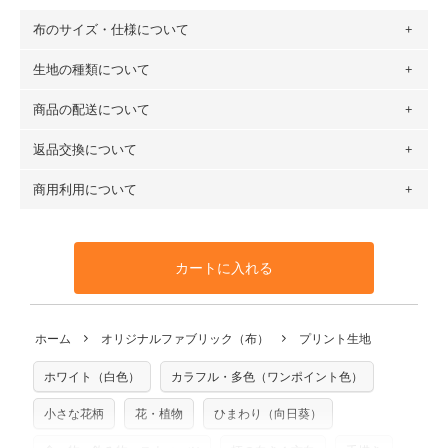
布のサイズ・仕様について
生地の種類について
布の長さは50cm単位での販売になります。
（例）150cm購入の場合 → 購入数量「3」、350cm購入の
商品の配送について
・現在、すべてのデザインのプリントに使用している生地は
場合 → 購入数量「7」
６種類です。素材は100％コットン（オックス）・100％コ
返品交換について
・ネコポスでの配送は、布は2mまで型紙は2個までとなりま
ットン（ダブルガーゼ）・100％コットン（ローン）・コッ
す（一部例外有り）それ以上の場合は、ネコポスを選択して
トンリネン（ビエラ織）・100％コットン（ツイル）・
商用利用について
・布はご注文後に注文数量のみをプリントするため、
購入後
も送料の表示が600円となり宅急便での配送となります。
100％コットン（キャンバス・11号帆布）です。
の返品および交換は承ることができません
。購入時には商品
・受注生産（印刷後発送）のため、通常2～3営業日での発送
◎
各生地の詳細を見る
・当サイトで販売している生地は、すべて商用利用可能で
や用尺をお間違えのないようお願いします。思っていた色味
となります。
◎
生地見本サンプル（無料）を購入する
す。ハンドメイドサイトなどでの販売用アイテムの製作にご
と違う、などの理由での返品は承れません。予めご了承くだ
※万が一、検品時に不備が見つかった場合は、4～5営業日後
カートに入れる
利用いただけます。「nunocoto fabric使用」といった記載
さい。
の発送となる場合がございます。
も不要です。（製品化した際に起こる全ての問題、クレーム
※土日祝は営業日に含まれません。
につきましては当店及びnunocoto fabricは一切の責任を負
返品・交換対象の基準について詳しくは
こちら
※配送日のご指定は承れません。出来上がり次第、順次発送
ホーム
オリジナルファブリック（布）
プリント生地
※カットを希望の方は備考欄に「50cmずつカット希望」など
いませんのでご了承ください）
いたします。
ご記載ください（50cm単位でのカットのみ）
※有料型紙（ホームソーイング型紙シリーズ）および柄がえ
ホワイト（白色）
カラフル・多色（ワンポイント色）
プリント布の仕様について
らべるキットに付属された型紙は商用利用できませんのでご
もっと詳しく見る
注意ください。型紙自体の転用・販売および型紙を使用して
小さな花柄
花・植物
ひまわり（向日葵）
製作したものの販売も禁止とさせていただいております。