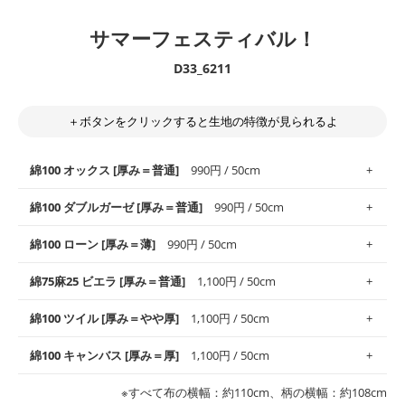
サマーフェスティバル！
D33_6211
＋ボタンをクリックすると生地の特徴が見られるよ
綿100 オックス [厚み＝普通]
990円 / 50cm
綿100 ダブルガーゼ [厚み＝普通]
990円 / 50cm
使いやすさNo.1！しなやかさと適度な張りを併せ持ち、通気性の
綿100 ローン [厚み＝薄]
990円 / 50cm
高さがオックス生地の特徴です。当サイトのオックス生地は、
や
や薄手
のものを使用しており、とても縫いやすいため、布小物全
柔らかくふんわりとした肌触りが特徴です。ベビー用品やハンカ
綿75麻25 ビエラ [厚み＝普通]
1,100円 / 50cm
般にお使いいただけます。
チなど直接肌に触れるアイテムに最適です。高い吸湿性・通気性
も備え、お手入れも簡単なのでオールシーズンで活躍してくれま
上質で薄手の平織りの生地です。軽やかさとなめらかな手触りの
綿100 ツイル [厚み＝やや厚]
1,100円 / 50cm
※レッスンバッグ、上履き袋などの通園通学グッズにはツイル生
す。
良さが魅力。透け感があるので、涼しげなトップスなどに最適で
地がオススメです。
す。
コットン75％リネン25％の当店のビエラ生地は、オックス生地よ
綿100 キャンバス [厚み＝厚]
1,100円 / 50cm
・スタイ、おくるみなどのベビーグッズ
りもふんわりとした柔らかい質感と適度な落ち感を感じられるの
・巾着袋、インテリア小物、2枚仕立てのバッグ、ポーチなどの
・マスク、ハンカチなどの布小物
・ハンカチ、夏マスク、スカーフなどの身に着ける小物
が特徴です。
布小物
綾織りの生地です。しっかりとした張りと厚みがありながらも柔
・ブラウス、チュニック、ワンピースなどの洋服
※すべて布の横幅：約110cm、柄の横幅：約108cm
・ブラウス、シャツ、チュニックなどのトップス
・布団カバーなどの寝具、カーテン
らかいのが特徴です。生地の厚みは中厚手です。1枚でも透け感