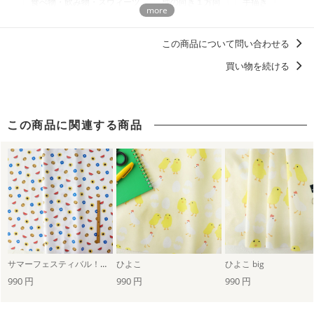
食べ物・飲み物・スウィーツ
柄の向き１方向
手描き
商用利用についての詳細はこちら
ポップ
てぃー
甚平におすすめの柄・デザイン
この商品について問い合わせる
浴衣におすすめの柄・デザイン
買い物を続ける
この商品に関連する商品
サマーフェスティバル！（mini）
ひよこ
ひよこ big
990 円
990 円
990 円