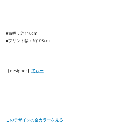
■布幅：約110cm
■プリント幅：約108cm
【designer】
てぃー
このデザインの全カラーを見る