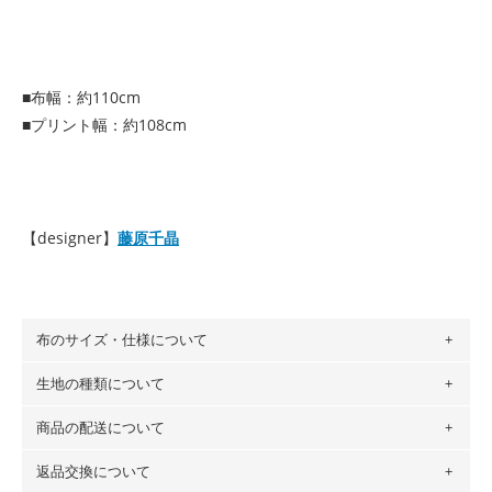
■布幅：約110cm
■プリント幅：約108cm
【designer】
藤原千晶
布のサイズ・仕様について
生地の種類について
布の長さは50cm単位での販売になります。
（例）150cm購入の場合 → 購入数量「3」、350cm購入の
商品の配送について
・現在、すべてのデザインのプリントに使用している生地は
場合 → 購入数量「7」
６種類です。素材は100％コットン（オックス）・100％コ
返品交換について
・ネコポスでの配送は、布は2mまで型紙は2個までとなりま
ットン（ダブルガーゼ）・100％コットン（ローン）・コッ