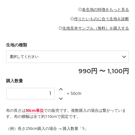
・パジャマなどの寝具
・ギャザーが多いワンピース
・シャツ、ワンピース、チュニック、イージーパンツなどの大人
・シャツなどの大人服
がないので、ボトムスやタックスカートに向いています。
当店のキャンバス生地は、11号帆布相当の厚みです。 丈夫で高い
服
◎
各生地の特徴をもっと見る
・スカート、甚平などの子ども服
もっと詳しく見る
耐久性があります。トートバッグ・ポーチ・ペンケースなどの布
もっと詳しく見る
・スカート、ワンピース、ブラウス、パンツなどの子ども服
・レッスンバッグ、上履き袋などの通園通学グッズ
小物、インテリア用品に向いています。
◎
作りたいものに合う生地を診断
・布団カバーなどの寝具
もっと詳しく見る
・トートバッグ
・甚平、浴衣など
・カーテン、エプロン、テーブルクロスなどの暮らしのアイテム
・トートバッグ
◎
生地見本サンプル（無料）を購入する
・パンツ、タックスカートなどのボトムス
・ポーチ、ペンケースなどの布小物
もっと詳しく見る
・インテリア用品
もっと詳しく見る
・工作用エプロン
生地の種類
もっと詳しく見る
990円 〜 1,100円
購入数量
× 50cm
布の長さは
50cm単位
での販売です。複数購入の場合は繋がっていま
す。布の横幅は全て約110cmで固定です。
（例）長さ250cm購入の場合 → 購入数量「5」