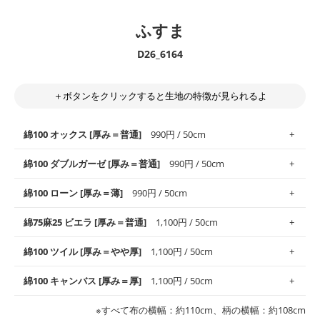
ふすま
D26_6164
＋ボタンをクリックすると生地の特徴が見られるよ
綿100 オックス [厚み＝普通]
990円 / 50cm
綿100 ダブルガーゼ [厚み＝普通]
990円 / 50cm
使いやすさNo.1！しなやかさと適度な張りを併せ持ち、通気性の
綿100 ローン [厚み＝薄]
990円 / 50cm
高さがオックス生地の特徴です。当サイトのオックス生地は、
や
や薄手
のものを使用しており、とても縫いやすいため、布小物全
柔らかくふんわりとした肌触りが特徴です。ベビー用品やハンカ
綿75麻25 ビエラ [厚み＝普通]
1,100円 / 50cm
般にお使いいただけます。
チなど直接肌に触れるアイテムに最適です。高い吸湿性・通気性
も備え、お手入れも簡単なのでオールシーズンで活躍してくれま
上質で薄手の平織りの生地です。軽やかさとなめらかな手触りの
綿100 ツイル [厚み＝やや厚]
1,100円 / 50cm
※レッスンバッグ、上履き袋などの通園通学グッズにはツイル生
す。
良さが魅力。透け感があるので、涼しげなトップスなどに最適で
地がオススメです。
す。
コットン75％リネン25％の当店のビエラ生地は、オックス生地よ
綿100 キャンバス [厚み＝厚]
1,100円 / 50cm
・スタイ、おくるみなどのベビーグッズ
りもふんわりとした柔らかい質感と適度な落ち感を感じられるの
・巾着袋、インテリア小物、2枚仕立てのバッグ、ポーチなどの
・マスク、ハンカチなどの布小物
・ハンカチ、夏マスク、スカーフなどの身に着ける小物
が特徴です。
布小物
綾織りの生地です。しっかりとした張りと厚みがありながらも柔
・ブラウス、チュニック、ワンピースなどの洋服
※すべて布の横幅：約110cm、柄の横幅：約108cm
・ブラウス、シャツ、チュニックなどのトップス
・布団カバーなどの寝具、カーテン
らかいのが特徴です。生地の厚みは中厚手です。1枚でも透け感