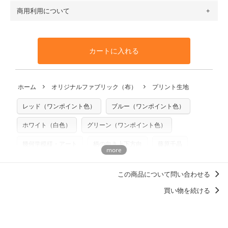
す（一部例外有り）それ以上の場合は、ネコポスを選択して
トンリネン（ビエラ織）・100％コットン（ツイル）・
商用利用について
・布はご注文後に注文数量のみをプリントするため、
購入後
も送料の表示が600円となり宅急便での配送となります。
100％コットン（キャンバス・11号帆布）です。
の返品および交換は承ることができません
。購入時には商品
・受注生産（印刷後発送）のため、通常2～3営業日での発送
◎
各生地の詳細を見る
・当サイトで販売している生地は、すべて商用利用可能で
や用尺をお間違えのないようお願いします。思っていた色味
となります。
◎
生地見本サンプル（無料）を購入する
す。ハンドメイドサイトなどでの販売用アイテムの製作にご
と違う、などの理由での返品は承れません。予めご了承くだ
※万が一、検品時に不備が見つかった場合は、4～5営業日後
カートに入れる
利用いただけます。「nunocoto fabric使用」といった記載
さい。
の発送となる場合がございます。
も不要です。（製品化した際に起こる全ての問題、クレーム
※土日祝は営業日に含まれません。
につきましては当店及びnunocoto fabricは一切の責任を負
返品・交換対象の基準について詳しくは
こちら
※配送日のご指定は承れません。出来上がり次第、順次発送
ホーム
オリジナルファブリック（布）
プリント生地
※カットを希望の方は備考欄に「50cmずつカット希望」など
いませんのでご了承ください）
いたします。
ご記載ください（50cm単位でのカットのみ）
※有料型紙（ホームソーイング型紙シリーズ）および柄がえ
レッド（ワンポイント色）
ブルー（ワンポイント色）
プリント布の仕様について
らべるキットに付属された型紙は商用利用できませんのでご
もっと詳しく見る
注意ください。型紙自体の転用・販売および型紙を使用して
ホワイト（白色）
グリーン（ワンポイント色）
製作したものの販売も禁止とさせていただいております。
幾何学模様・アート
柄の向き上下方向
藤原千晶
商用利用についての詳細はこちら
ディティールに「惚れる。」デザイン
この商品について問い合わせる
買い物を続ける