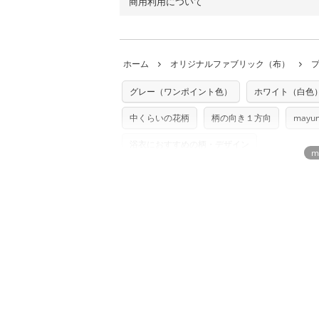
商用利用について
・布はご注文後に注文数量のみをプリント
ります。
◎
各生地の詳細を見る
ことができません
。購入時には商品や用尺
・受注生産（印刷後発送）のため、通常2
◎
生地見本サンプル（無料）を購入する
・当サイトで販売している生地は、すべて
ていた色味と違う、などの理由での返品は
※万が一、検品時に不備が見つかった場合
どでの販売用アイテムの製作にご利用いただけま
います。
ホーム
オリジナルファブリック（布）
た記載も不要です。（製品化した際に起こ
返品・交換対象の基準について詳しくは
こ
※土日祝は営業日に含まれません。
店及びnunocoto fabricは一切の責
※配送日のご指定は承れません。出来上が
グレー（ワンポイント色）
ホワイト（白色
※カットを希望の方は備考欄に「50cmず
※有料型紙（ホームソーイング型紙シリー
単位でのカットのみ）
型紙は商用利用できませんのでご注意くだ
中くらいの花柄
柄の向き１方向
mayum
プリント布の仕様について
使用して製作したものの販売も禁止とさせ
もっと詳しく見
商用利用についての詳細はこちら
浴衣におすすめの柄・デザイン