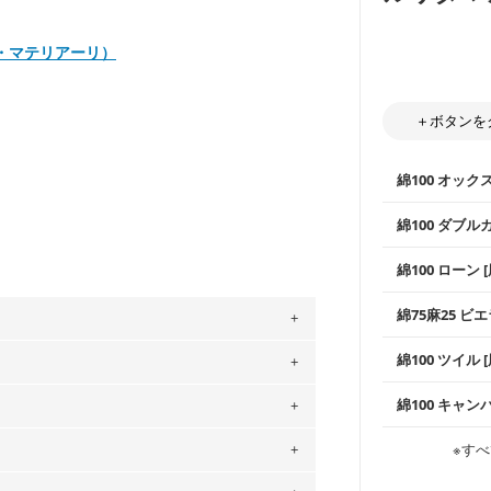
マユミ・マテリアーリ）
＋ボタンを
綿100 オック
綿100 ダブル
使いやすさNo
綿100 ローン 
通気性の高さ
ックス生地は
柔らかくふん
綿75麻25 ビエ
縫いやすいた
やハンカチな
い吸湿性・通
上質で薄手の
綿100 ツイル
※レッスンバ
シーズンで活
。
手触りの良さ
ツイル生地が
」、350cm購入の場合 → 購入数量「7」
プスなどに最
コットン75％
綿100 キャン
・スタイ、お
用している生地は６種類です。素材は
ス生地よりも
・巾着袋、イ
・マスク、ハ
・ハンカチ、
ットン（ダブルガーゼ）・100％コットン（ロ
感を感じられ
などの布小物
綾織りの生地
・ブラウス、
※すべ
・ブラウス、
は2個までとなります（一部例外有り）それ
0％コットン（ツイル）・100％コットン
・布団カバー
がらも柔らか
・パジャマな
・ギャザーが
・シャツ、ワ
の表示が600円となり宅急便での配送とな
・シャツなど
す。1枚でも
当店のキャンバ