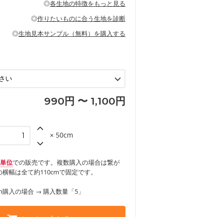
◎
各生地の特徴をもっと見る
甚平などの子ども服
ます。
見る
性があります。トートバッグ・ポーチ・ペ
見る
ワンピース、ブラウス、パンツなどの子ど
の布小物、インテリア用品に向いていま
◎
作りたいものに合う生地を診断
見る
ッグ、上履き袋などの通園通学グッズ
などの寝具
グ
◎
生地見本サンプル（無料）を購入する
など
エプロン、テーブルクロスなどの暮らしの
グ
ンケースなどの布小物
見る
ックスカートなどのボトムス
用品
ロン
見る
見る
990円 〜 1,100円
× 50cm
m単位
での販売です。複数購入の場合は繋が
横幅は全て約110cmで固定です。
m購入の場合 → 購入数量「5」