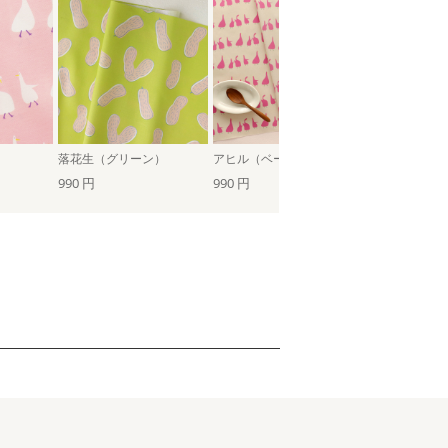
落花生（グリーン）
アヒル（ベージュ）
落花生（ベー
990 円
990 円
990 円