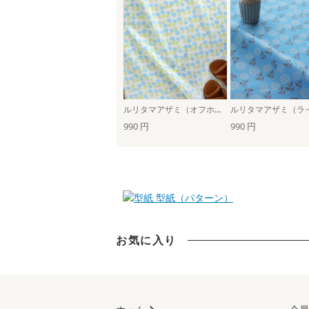
ルリタマアザミ（オフホワイト×ブルー）
990 円
990 円
型紙（パターン）
お気に入り