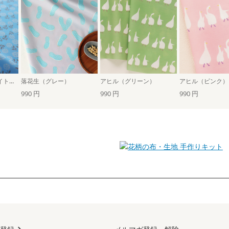
ルリタマアザミ（ライトブルー×ホワイト）
落花生（グレー）
アヒル（グリーン）
アヒル（ピンク）
990 円
990 円
990 円
手作りキット