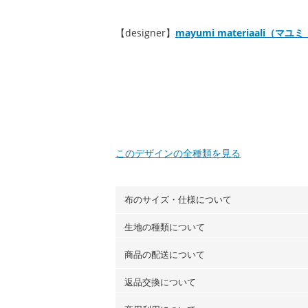
【designer】
mayumi materiaali（
このデザインの全種類を見る
布のサイズ・仕様について
生地の種類について
布の長さは50cm単位での販売になります
（例）150cm購入の場合 → 購入数量「3
商品の配送について
・現在、すべてのデザインのプリントに使
100％コットン（オックス）・100％コ
返品交換について
・ネコポスでの配送は、布は2mまで型紙
ーン）・コットンリネン（ビエラ織）・10
以上の場合は、ネコポスを選択しても送料
（キャンバス・11号帆布）です。