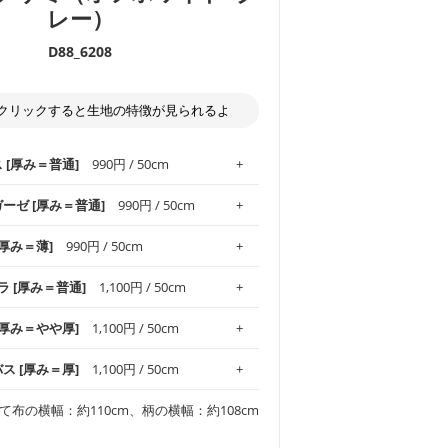
レー）
D88_6208
クリックすると生地の特徴が見られるよ
ス [厚み＝普通]
990円 / 50cm
ガーゼ [厚み＝普通]
990円 / 50cm
.1！しなやかさと適度な張りを併せ持ち、
[厚み＝薄]
990円 / 50cm
がオックス生地の特徴です。当サイトのオ
、
やや薄手
のものを使用しており、とても
わりとした肌触りが特徴です。ベビー用品
ラ [厚み＝普通]
1,100円 / 50cm
め、布小物全般にお使いいただけます。
ど直接肌に触れるアイテムに最適です。高
気性も備え、お手入れも簡単なのでオール
平織りの生地です。軽やかさとなめらかな
 [厚み＝やや厚]
1,100円 / 50cm
ッグ、上履き袋などの通園通学グッズには
躍してくれます。
が魅力。透け感があるので、涼しげなトッ
オススメです。
適です。
リネン25％の当店のビエラ生地は、オック
バス [厚み＝厚]
1,100円 / 50cm
くるみなどのベビーグッズ
ふんわりとした柔らかい質感と適度な落ち
ンテリア小物、2枚仕立てのバッグ、ポーチ
ンカチなどの布小物
夏マスク、スカーフなどの身に着ける小物
るのが特徴です。
です。しっかりとした張りと厚みがありな
チュニック、ワンピースなどの洋服
て布の横幅：約110cm、柄の横幅：約108cm
シャツ、チュニックなどのトップス
などの寝具、カーテン
いのが特徴です。生地の厚みは中厚手で
どの寝具
多いワンピース
ンピース、チュニック、イージーパンツな
の大人服
透け感がないので、ボトムスやタックスカー
ス生地は、11号帆布相当の厚みです。 丈