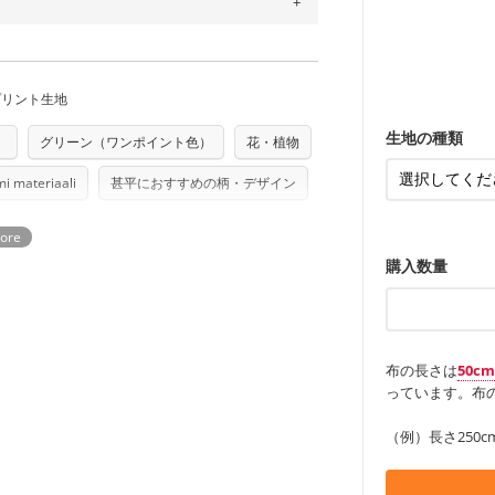
どの大人服
するため、
購入後の返品および交換は承る
・スカート、
トに向いてい
もっと詳しく
夫で高い耐久
もっと詳しく
・スカート、
をお間違えのないようお願いします。思っ
ンケースなど
～3営業日での発送となります。
も服
もっと詳しく
・レッスンバ
商用利用可能です。ハンドメイドサイトな
す。
承れません。予めご了承ください。
は、4～5営業日後の発送となる場合がござ
・布団カバー
・トートバッ
す。「nunocoto fabric使用」といっ
・甚平、浴衣
・カーテン、
・トートバッ
プリント生地
る全ての問題、クレームにつきましては当
ちら
アイテム
・ポーチ、ペ
もっと詳しく
任を負いませんのでご了承ください）
・パンツ、タ
り次第、順次発送いたします。
・インテリア
生地の種類
）
グリーン（ワンポイント色）
花・植物
つカット希望」などご記載ください（50cm
ズ）および柄がえらべるキットに付属された
・工作用エプ
もっと詳しく
さい。型紙自体の転用・販売および型紙を
i materiaali
甚平におすすめの柄・デザイン
もっと詳しく
ていただいております。
る
購入数量
布の長さは
50c
っています。布の
（例）長さ250c