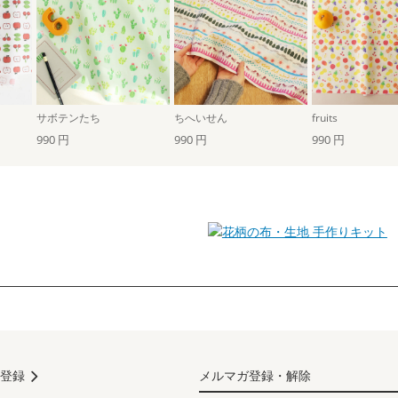
サボテンたち
ちへいせん
fruits
990 円
990 円
990 円
手作りキット
登録
メルマガ登録・解除