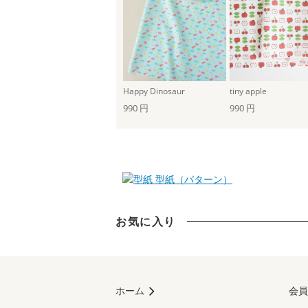
Happy Dinosaur
tiny apple
990 円
990 円
型紙（パターン）
お気に入り
ホーム
会員