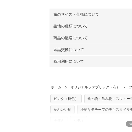
布のサイズ・仕様について
生地の種類について
布の長さは50cm単位での販売になります
（例）150cm購入の場合 → 購入数量「3
商品の配送について
・現在、すべてのデザインのプリントに使
100％コットン（オックス）・100％コ
返品交換について
・ネコポスでの配送は、布は2mまで型紙
ーン）・コットンリネン（ビエラ織）・10
以上の場合は、ネコポスを選択しても送料
（キャンバス・11号帆布）です。
商用利用について
・布はご注文後に注文数量のみをプリント
ります。
◎
各生地の詳細を見る
ことができません
。購入時には商品や用尺
・受注生産（印刷後発送）のため、通常2
◎
生地見本サンプル（無料）を購入する
・当サイトで販売している生地は、すべて
ていた色味と違う、などの理由での返品は
※万が一、検品時に不備が見つかった場合
どでの販売用アイテムの製作にご利用いただけま
います。
ホーム
オリジナルファブリック（布）
た記載も不要です。（製品化した際に起こ
返品・交換対象の基準について詳しくは
こ
※土日祝は営業日に含まれません。
店及びnunocoto fabricは一切の責
※配送日のご指定は承れません。出来上が
ピンク（桃色）
食べ物・飲み物・スウィー
※カットを希望の方は備考欄に「50cmず
※有料型紙（ホームソーイング型紙シリー
単位でのカットのみ）
型紙は商用利用できませんのでご注意くだ
かわいい柄
小柄なモチーフのテキスタイル
プリント布の仕様について
使用して製作したものの販売も禁止とさせ
もっと詳しく見
商用利用についての詳細はこちら
手描き
KINUE