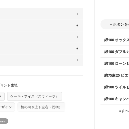
＋ボタンを
。
」、350cm購入の場合 → 購入数量「7」
用している生地は６種類です。素材は
綿100 オック
ットン（ダブルガーゼ）・100％コットン（ロ
は2個までとなります（一部例外有り）それ
0％コットン（ツイル）・100％コットン
綿100 ダブル
の表示が600円となり宅急便での配送とな
するため、
購入後の返品および交換は承る
使いやすさNo
綿100 ローン 
通気性の高さ
をお間違えのないようお願いします。思っ
～3営業日での発送となります。
ックス生地は
商用利用可能です。ハンドメイドサイトな
柔らかくふん
承れません。予めご了承ください。
は、4～5営業日後の発送となる場合がござ
綿75麻25 ビエ
縫いやすいた
やハンカチな
す。「nunocoto fabric使用」といっ
い吸湿性・通
上質で薄手の
プリント生地
る全ての問題、クレームにつきましては当
ちら
綿100 ツイル
※レッスンバ
シーズンで活
手触りの良さ
任を負いませんのでご了承ください）
ツイル生地が
り次第、順次発送いたします。
プスなどに最
ツ
ケーキ・アイス（スウィーツ）
コットン75％
つカット希望」などご記載ください（50cm
ズ）および柄がえらべるキットに付属された
綿100 キャン
・スタイ、お
ス生地よりも
・巾着袋、イ
・マスク、ハ
さい。型紙自体の転用・販売および型紙を
・ハンカチ、
デザイン
柄の向き上下左右（総柄）
感を感じられ
などの布小物
綾織りの生地
・ブラウス、
※すべ
ていただいております。
る
・ブラウス、
・布団カバー
がらも柔らか
・パジャマな
・ギャザーが
・シャツ、ワ
・シャツなど
す。1枚でも
当店のキャンバ
どの大人服
・スカート、
トに向いてい
もっと詳しく
夫で高い耐久
もっと詳しく
・スカート、