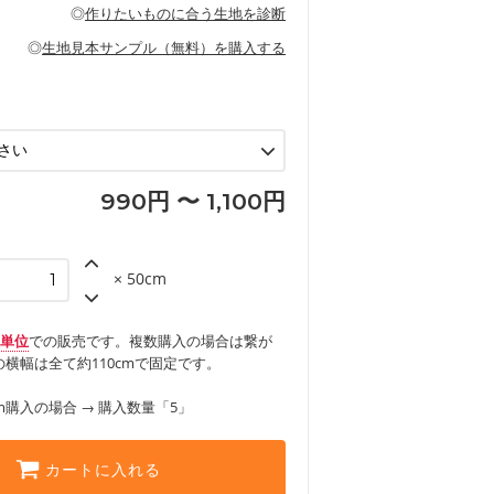
の布小物、インテリア用品に向いていま
◎
作りたいものに合う生地を診断
見る
ッグ、上履き袋などの通園通学グッズ
などの寝具
グ
◎
生地見本サンプル（無料）を購入する
など
エプロン、テーブルクロスなどの暮らしの
グ
ンケースなどの布小物
見る
ックスカートなどのボトムス
用品
ロン
見る
見る
990円 〜 1,100円
× 50cm
m単位
での販売です。複数購入の場合は繋が
横幅は全て約110cmで固定です。
m購入の場合 → 購入数量「5」
カートに入れる