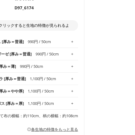
D97_6174
クリックすると生地の特徴が見られるよ
ス [厚み＝普通]
990円 / 50cm
ガーゼ [厚み＝普通]
990円 / 50cm
.1！しなやかさと適度な張りを併せ持ち、
[厚み＝薄]
990円 / 50cm
がオックス生地の特徴です。当サイトのオ
、
やや薄手
のものを使用しており、とても
わりとした肌触りが特徴です。ベビー用品
ラ [厚み＝普通]
1,100円 / 50cm
め、布小物全般にお使いいただけます。
ど直接肌に触れるアイテムに最適です。高
気性も備え、お手入れも簡単なのでオール
平織りの生地です。軽やかさとなめらかな
 [厚み＝やや厚]
1,100円 / 50cm
ッグ、上履き袋などの通園通学グッズには
躍してくれます。
が魅力。透け感があるので、涼しげなトッ
オススメです。
適です。
リネン25％の当店のビエラ生地は、オック
バス [厚み＝厚]
1,100円 / 50cm
くるみなどのベビーグッズ
ふんわりとした柔らかい質感と適度な落ち
ンテリア小物、2枚仕立てのバッグ、ポーチ
ンカチなどの布小物
夏マスク、スカーフなどの身に着ける小物
るのが特徴です。
です。しっかりとした張りと厚みがありな
チュニック、ワンピースなどの洋服
て布の横幅：約110cm、柄の横幅：約108cm
シャツ、チュニックなどのトップス
などの寝具、カーテン
いのが特徴です。生地の厚みは中厚手で
どの寝具
多いワンピース
ンピース、チュニック、イージーパンツな
の大人服
透け感がないので、ボトムスやタックスカー
ス生地は、11号帆布相当の厚みです。 丈
◎
各生地の特徴をもっと見る
甚平などの子ども服
ます。
見る
性があります。トートバッグ・ポーチ・ペ
見る
ワンピース、ブラウス、パンツなどの子ど