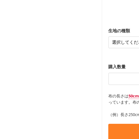
ンケースなど
も服
もっと詳しく
・レッスンバ
す。
・布団カバー
・トートバッ
・甚平、浴衣
・カーテン、
・トートバッ
アイテム
・ポーチ、ペ
もっと詳しく
・パンツ、タ
・インテリア
生地の種類
・工作用エプ
もっと詳しく
もっと詳しく
購入数量
布の長さは
50c
っています。布の
（例）長さ250c