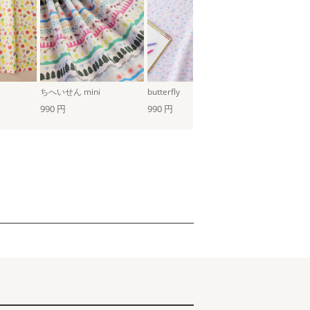
ちへいせん mini
butterfly
ハッピークロ
990 円
990 円
990 円