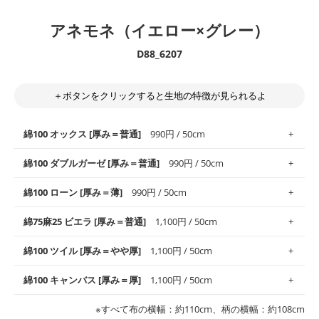
アネモネ（イエロー×グレー）
D88_6207
＋ボタンをクリックすると生地の特徴が見られるよ
綿100 オックス [厚み＝普通]
990円 / 50cm
綿100 ダブルガーゼ [厚み＝普通]
990円 / 50cm
使いやすさNo.1！しなやかさと適度な張りを併せ持ち、通気性の
綿100 ローン [厚み＝薄]
990円 / 50cm
高さがオックス生地の特徴です。当サイトのオックス生地は、
や
や薄手
のものを使用しており、とても縫いやすいため、布小物全
柔らかくふんわりとした肌触りが特徴です。ベビー用品やハンカ
綿75麻25 ビエラ [厚み＝普通]
1,100円 / 50cm
般にお使いいただけます。
チなど直接肌に触れるアイテムに最適です。高い吸湿性・通気性
も備え、お手入れも簡単なのでオールシーズンで活躍してくれま
上質で薄手の平織りの生地です。軽やかさとなめらかな手触りの
綿100 ツイル [厚み＝やや厚]
1,100円 / 50cm
※レッスンバッグ、上履き袋などの通園通学グッズにはツイル生
す。
良さが魅力。透け感があるので、涼しげなトップスなどに最適で
地がオススメです。
す。
コットン75％リネン25％の当店のビエラ生地は、オックス生地よ
綿100 キャンバス [厚み＝厚]
1,100円 / 50cm
・スタイ、おくるみなどのベビーグッズ
りもふんわりとした柔らかい質感と適度な落ち感を感じられるの
・巾着袋、インテリア小物、2枚仕立てのバッグ、ポーチなどの
・マスク、ハンカチなどの布小物
・ハンカチ、夏マスク、スカーフなどの身に着ける小物
が特徴です。
布小物
綾織りの生地です。しっかりとした張りと厚みがありながらも柔
・ブラウス、チュニック、ワンピースなどの洋服
※すべて布の横幅：約110cm、柄の横幅：約108cm
・ブラウス、シャツ、チュニックなどのトップス
・布団カバーなどの寝具、カーテン
らかいのが特徴です。生地の厚みは中厚手です。1枚でも透け感