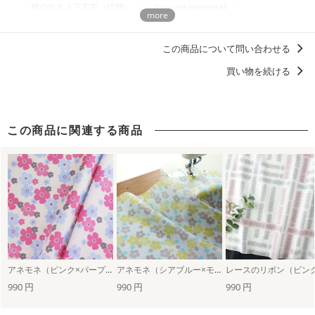
柄の向き上下左右（総柄）
mayumi materiaali
商用利用についての詳細はこちら
甚平におすすめの柄・デザイン
この商品について問い合わせる
浴衣におすすめの柄・デザイン
買い物を続ける
この商品に関連する商品
アネモネ（ピンク×パープル）
アネモネ（シアブルー×モカ）
990 円
990 円
990 円