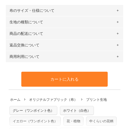
布のサイズ・仕様について
生地の種類について
布の長さは50cm単位での販売になります。
（例）150cm購入の場合 → 購入数量「3」、350cm購入の
商品の配送について
・現在、すべてのデザインのプリントに使用している生地は
場合 → 購入数量「7」
６種類です。素材は100％コットン（オックス）・100％コ
返品交換について
・ネコポスでの配送は、布は2mまで型紙は2個までとなりま
ットン（ダブルガーゼ）・100％コットン（ローン）・コッ
す（一部例外有り）それ以上の場合は、ネコポスを選択して
トンリネン（ビエラ織）・100％コットン（ツイル）・
商用利用について
・布はご注文後に注文数量のみをプリントするため、
購入後
も送料の表示が600円となり宅急便での配送となります。
100％コットン（キャンバス・11号帆布）です。
の返品および交換は承ることができません
。購入時には商品
・受注生産（印刷後発送）のため、通常2～3営業日での発送
◎
各生地の詳細を見る
・当サイトで販売している生地は、すべて商用利用可能で
や用尺をお間違えのないようお願いします。思っていた色味
となります。
◎
生地見本サンプル（無料）を購入する
す。ハンドメイドサイトなどでの販売用アイテムの製作にご
と違う、などの理由での返品は承れません。予めご了承くだ
※万が一、検品時に不備が見つかった場合は、4～5営業日後
カートに入れる
利用いただけます。「nunocoto fabric使用」といった記載
さい。
の発送となる場合がございます。
も不要です。（製品化した際に起こる全ての問題、クレーム
※土日祝は営業日に含まれません。
につきましては当店及びnunocoto fabricは一切の責任を負
返品・交換対象の基準について詳しくは
こちら
※配送日のご指定は承れません。出来上がり次第、順次発送
ホーム
オリジナルファブリック（布）
プリント生地
※カットを希望の方は備考欄に「50cmずつカット希望」など
いませんのでご了承ください）
いたします。
ご記載ください（50cm単位でのカットのみ）
※有料型紙（ホームソーイング型紙シリーズ）および柄がえ
グレー（ワンポイント色）
ホワイト（白色）
プリント布の仕様について
らべるキットに付属された型紙は商用利用できませんのでご
もっと詳しく見る
注意ください。型紙自体の転用・販売および型紙を使用して
イエロー（ワンポイント色）
花・植物
中くらいの花柄
製作したものの販売も禁止とさせていただいております。