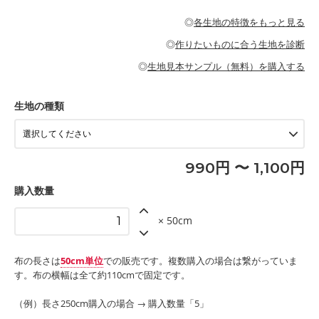
・パジャマなどの寝具
・ギャザーが多いワンピース
・シャツ、ワンピース、チュニック、イージーパンツなどの大人
・シャツなどの大人服
がないので、ボトムスやタックスカートに向いています。
当店のキャンバス生地は、11号帆布相当の厚みです。 丈夫で高い
服
◎
各生地の特徴をもっと見る
・スカート、甚平などの子ども服
もっと詳しく見る
耐久性があります。トートバッグ・ポーチ・ペンケースなどの布
もっと詳しく見る
・スカート、ワンピース、ブラウス、パンツなどの子ども服
・レッスンバッグ、上履き袋などの通園通学グッズ
小物、インテリア用品に向いています。
◎
作りたいものに合う生地を診断
・布団カバーなどの寝具
もっと詳しく見る
・トートバッグ
・甚平、浴衣など
・カーテン、エプロン、テーブルクロスなどの暮らしのアイテム
・トートバッグ
◎
生地見本サンプル（無料）を購入する
・パンツ、タックスカートなどのボトムス
・ポーチ、ペンケースなどの布小物
もっと詳しく見る
・インテリア用品
もっと詳しく見る
・工作用エプロン
生地の種類
もっと詳しく見る
990円 〜 1,100円
購入数量
× 50cm
布の長さは
50cm単位
での販売です。複数購入の場合は繋がっていま
す。布の横幅は全て約110cmで固定です。
（例）長さ250cm購入の場合 → 購入数量「5」