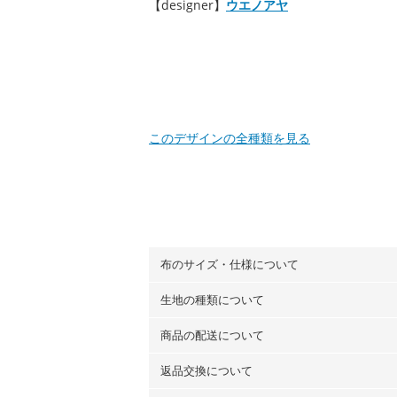
【designer】
ウエノアヤ
このデザインの全種類を見る
布のサイズ・仕様について
生地の種類について
布の長さは50cm単位での販売になります
（例）150cm購入の場合 → 購入数量「3
商品の配送について
・現在、すべてのデザインのプリントに使
100％コットン（オックス）・100％コ
返品交換について
・ネコポスでの配送は、布は2mまで型紙
ーン）・コットンリネン（ビエラ織）・10
以上の場合は、ネコポスを選択しても送料