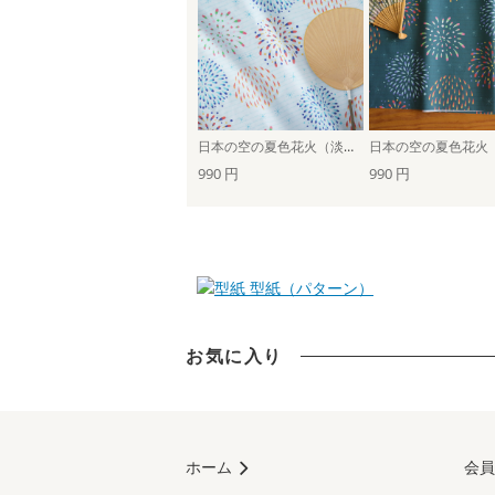
日本の空の夏色花火（淡水色）
990 円
990 円
型紙（パターン）
お気に入り
ホーム
会員