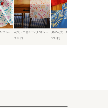
花火（白色×ピンク/ブルー）
花火（白色×ピンク/オレンジ）
夏の花火（ネイビーブルー）
夏の花火（ク
990 円
990 円
990 円