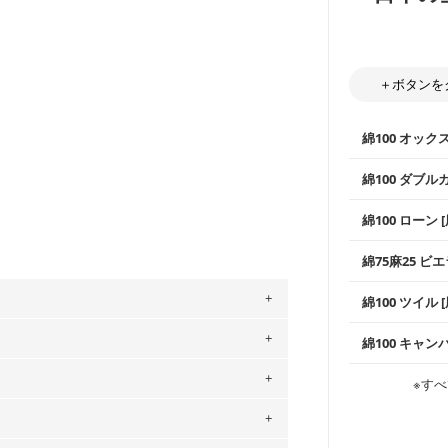
＋ボタンを
綿100 オック
綿100 ダブル
使いやすさNo
綿100 ローン 
通気性の高さ
ックス生地は
柔らかくふん
綿75麻25 ビエ
縫いやすいた
やハンカチな
い吸湿性・通
上質で薄手の
綿100 ツイル
※レッスンバ
シーズンで活
手触りの良さ
ツイル生地が
プスなどに最
コットン75％
。
綿100 キャン
・スタイ、お
ス生地よりも
・巾着袋、イ
・マスク、ハ
」、350cm購入の場合 → 購入数量「7」
・ハンカチ、
感を感じられ
などの布小物
綾織りの生地
・ブラウス、
用している生地は６種類です。素材は
※すべ
・ブラウス、
・布団カバー
がらも柔らか
・パジャマな
・ギャザーが
ットン（ダブルガーゼ）・100％コットン（ロ
・シャツ、ワ
・シャツなど
す。1枚でも
当店のキャンバ
は2個までとなります（一部例外有り）それ
どの大人服
0％コットン（ツイル）・100％コットン
・スカート、
トに向いてい
もっと詳しく
夫で高い耐久
もっと詳しく
・スカート、
の表示が600円となり宅急便での配送とな