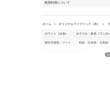
（キャンバス・11号帆布）です。
商用利用について
・布はご注文後に注文数量のみをプリント
ります。
◎
各生地の詳細を見る
ことができません
。購入時には商品や用尺
・受注生産（印刷後発送）のため、通常2
◎
生地見本サンプル（無料）を購入する
・当サイトで販売している生地は、すべて
ていた色味と違う、などの理由での返品は
※万が一、検品時に不備が見つかった場合
どでの販売用アイテムの製作にご利用いただけま
います。
ホーム
オリジナルファブリック（布）
た記載も不要です。（製品化した際に起こ
返品・交換対象の基準について詳しくは
こ
※土日祝は営業日に含まれません。
店及びnunocoto fabricは一切の責
※配送日のご指定は承れません。出来上が
ホワイト（白色）
カラフル・多色（ワンポ
※カットを希望の方は備考欄に「50cmず
※有料型紙（ホームソーイング型紙シリー
単位でのカットのみ）
型紙は商用利用できませんのでご注意くだ
幾何学模様・アート
和柄・日本柄・古典柄
プリント布の仕様について
使用して製作したものの販売も禁止とさせ
もっと詳しく見
商用利用についての詳細はこちら
浴衣におすすめの柄・デザイン