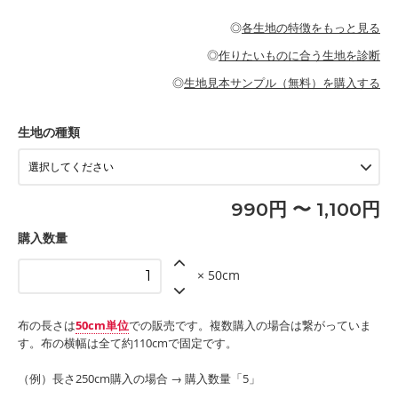
・パジャマなどの寝具
・ギャザーが多いワンピース
・シャツ、ワンピース、チュニック、イージーパンツなどの大人
・シャツなどの大人服
がないので、ボトムスやタックスカートに向いています。
当店のキャンバス生地は、11号帆布相当の厚みです。 丈夫で高い
服
◎
各生地の特徴をもっと見る
・スカート、甚平などの子ども服
もっと詳しく見る
耐久性があります。トートバッグ・ポーチ・ペンケースなどの布
もっと詳しく見る
・スカート、ワンピース、ブラウス、パンツなどの子ども服
・レッスンバッグ、上履き袋などの通園通学グッズ
小物、インテリア用品に向いています。
◎
作りたいものに合う生地を診断
・布団カバーなどの寝具
もっと詳しく見る
・トートバッグ
・甚平、浴衣など
・カーテン、エプロン、テーブルクロスなどの暮らしのアイテム
・トートバッグ
◎
生地見本サンプル（無料）を購入する
・パンツ、タックスカートなどのボトムス
・ポーチ、ペンケースなどの布小物
もっと詳しく見る
・インテリア用品
もっと詳しく見る
・工作用エプロン
生地の種類
もっと詳しく見る
990円 〜 1,100円
購入数量
× 50cm
布の長さは
50cm単位
での販売です。複数購入の場合は繋がっていま
す。布の横幅は全て約110cmで固定です。
（例）長さ250cm購入の場合 → 購入数量「5」