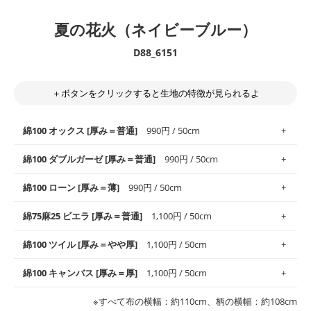
夏の花火（ネイビーブルー）
D88_6151
＋ボタンをクリックすると生地の特徴が見られるよ
綿100 オックス [厚み＝普通]
990円 / 50cm
綿100 ダブルガーゼ [厚み＝普通]
990円 / 50cm
使いやすさNo.1！しなやかさと適度な張りを併せ持ち、通気性の
綿100 ローン [厚み＝薄]
990円 / 50cm
高さがオックス生地の特徴です。当サイトのオックス生地は、
や
や薄手
のものを使用しており、とても縫いやすいため、布小物全
柔らかくふんわりとした肌触りが特徴です。ベビー用品やハンカ
綿75麻25 ビエラ [厚み＝普通]
1,100円 / 50cm
般にお使いいただけます。
チなど直接肌に触れるアイテムに最適です。高い吸湿性・通気性
も備え、お手入れも簡単なのでオールシーズンで活躍してくれま
上質で薄手の平織りの生地です。軽やかさとなめらかな手触りの
綿100 ツイル [厚み＝やや厚]
1,100円 / 50cm
※レッスンバッグ、上履き袋などの通園通学グッズにはツイル生
す。
良さが魅力。透け感があるので、涼しげなトップスなどに最適で
地がオススメです。
す。
コットン75％リネン25％の当店のビエラ生地は、オックス生地よ
綿100 キャンバス [厚み＝厚]
1,100円 / 50cm
・スタイ、おくるみなどのベビーグッズ
りもふんわりとした柔らかい質感と適度な落ち感を感じられるの
・巾着袋、インテリア小物、2枚仕立てのバッグ、ポーチなどの
・マスク、ハンカチなどの布小物
・ハンカチ、夏マスク、スカーフなどの身に着ける小物
が特徴です。
布小物
綾織りの生地です。しっかりとした張りと厚みがありながらも柔
・ブラウス、チュニック、ワンピースなどの洋服
※すべて布の横幅：約110cm、柄の横幅：約108cm
・ブラウス、シャツ、チュニックなどのトップス
・布団カバーなどの寝具、カーテン
らかいのが特徴です。生地の厚みは中厚手です。1枚でも透け感