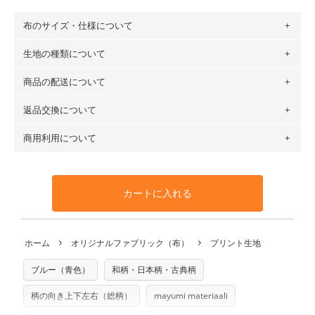
布のサイズ・仕様について
生地の種類について
布の長さは50cm単位での販売になります。
（例）150cm購入の場合 → 購入数量「3」、350cm購入の
商品の配送について
・現在、すべてのデザインのプリントに使用している生地は
場合 → 購入数量「7」
６種類です。素材は100％コットン（オックス）・100％コ
返品交換について
・ネコポスでの配送は、布は2mまで型紙は2個までとなりま
ットン（ダブルガーゼ）・100％コットン（ローン）・コッ
す（一部例外有り）それ以上の場合は、ネコポスを選択して
トンリネン（ビエラ織）・100％コットン（ツイル）・
商用利用について
・布はご注文後に注文数量のみをプリントするため、
購入後
も送料の表示が600円となり宅急便での配送となります。
100％コットン（キャンバス・11号帆布）です。
の返品および交換は承ることができません
。購入時には商品
・受注生産（印刷後発送）のため、通常2～3営業日での発送
◎
各生地の詳細を見る
・当サイトで販売している生地は、すべて商用利用可能で
や用尺をお間違えのないようお願いします。思っていた色味
となります。
◎
生地見本サンプル（無料）を購入する
す。ハンドメイドサイトなどでの販売用アイテムの製作にご
と違う、などの理由での返品は承れません。予めご了承くだ
※万が一、検品時に不備が見つかった場合は、4～5営業日後
カートに入れる
利用いただけます。「nunocoto fabric使用」といった記載
さい。
の発送となる場合がございます。
も不要です。（製品化した際に起こる全ての問題、クレーム
※土日祝は営業日に含まれません。
につきましては当店及びnunocoto fabricは一切の責任を負
返品・交換対象の基準について詳しくは
こちら
※配送日のご指定は承れません。出来上がり次第、順次発送
ホーム
オリジナルファブリック（布）
プリント生地
※カットを希望の方は備考欄に「50cmずつカット希望」など
いませんのでご了承ください）
いたします。
ご記載ください（50cm単位でのカットのみ）
※有料型紙（ホームソーイング型紙シリーズ）および柄がえ
ブルー（青色）
和柄・日本柄・古典柄
プリント布の仕様について
らべるキットに付属された型紙は商用利用できませんのでご
もっと詳しく見る
注意ください。型紙自体の転用・販売および型紙を使用して
柄の向き上下左右（総柄）
mayumi materiaali
製作したものの販売も禁止とさせていただいております。