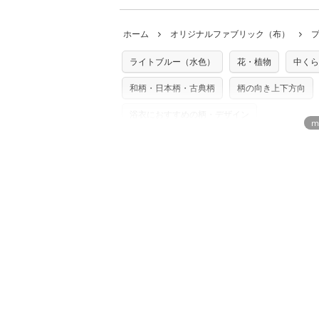
・当サイトで販売している生地は、すべて
ていた色味と違う、などの理由での返品は
※万が一、検品時に不備が見つかった場合
どでの販売用アイテムの製作にご利用いただけま
います。
ホーム
オリジナルファブリック（布）
た記載も不要です。（製品化した際に起こ
返品・交換対象の基準について詳しくは
こ
※土日祝は営業日に含まれません。
店及びnunocoto fabricは一切の責
※配送日のご指定は承れません。出来上が
ライトブルー（水色）
花・植物
中くら
※カットを希望の方は備考欄に「50cmず
※有料型紙（ホームソーイング型紙シリー
単位でのカットのみ）
型紙は商用利用できませんのでご注意くだ
和柄・日本柄・古典柄
柄の向き上下方向
プリント布の仕様について
使用して製作したものの販売も禁止とさせ
もっと詳しく見
商用利用についての詳細はこちら
浴衣におすすめの柄・デザイン