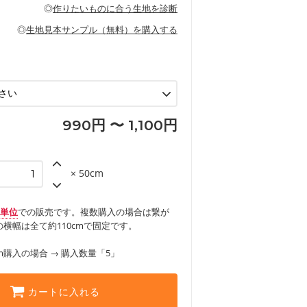
の布小物、インテリア用品に向いていま
◎
作りたいものに合う生地を診断
見る
ッグ、上履き袋などの通園通学グッズ
などの寝具
グ
◎
生地見本サンプル（無料）を購入する
など
エプロン、テーブルクロスなどの暮らしの
グ
ンケースなどの布小物
見る
ックスカートなどのボトムス
用品
ロン
見る
見る
990円 〜 1,100円
× 50cm
m単位
での販売です。複数購入の場合は繋が
横幅は全て約110cmで固定です。
m購入の場合 → 購入数量「5」
カートに入れる