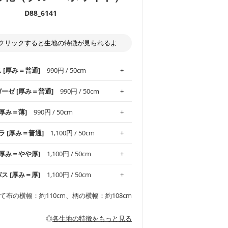
D88_6141
クリックすると生地の特徴が見られるよ
ス [厚み＝普通]
990円 / 50cm
ガーゼ [厚み＝普通]
990円 / 50cm
.1！しなやかさと適度な張りを併せ持ち、
[厚み＝薄]
990円 / 50cm
がオックス生地の特徴です。当サイトのオ
、
やや薄手
のものを使用しており、とても
わりとした肌触りが特徴です。ベビー用品
ラ [厚み＝普通]
1,100円 / 50cm
め、布小物全般にお使いいただけます。
ど直接肌に触れるアイテムに最適です。高
気性も備え、お手入れも簡単なのでオール
平織りの生地です。軽やかさとなめらかな
 [厚み＝やや厚]
1,100円 / 50cm
ッグ、上履き袋などの通園通学グッズには
躍してくれます。
が魅力。透け感があるので、涼しげなトッ
オススメです。
適です。
リネン25％の当店のビエラ生地は、オック
バス [厚み＝厚]
1,100円 / 50cm
くるみなどのベビーグッズ
ふんわりとした柔らかい質感と適度な落ち
ンテリア小物、2枚仕立てのバッグ、ポーチ
ンカチなどの布小物
夏マスク、スカーフなどの身に着ける小物
るのが特徴です。
です。しっかりとした張りと厚みがありな
チュニック、ワンピースなどの洋服
て布の横幅：約110cm、柄の横幅：約108cm
シャツ、チュニックなどのトップス
などの寝具、カーテン
いのが特徴です。生地の厚みは中厚手で
どの寝具
多いワンピース
ンピース、チュニック、イージーパンツな
の大人服
透け感がないので、ボトムスやタックスカー
ス生地は、11号帆布相当の厚みです。 丈
◎
各生地の特徴をもっと見る
甚平などの子ども服
ます。
見る
性があります。トートバッグ・ポーチ・ペ
見る
ワンピース、ブラウス、パンツなどの子ど