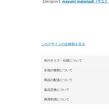
【designer】
mayumi materiaali（
このデザインの全種類を見る
布のサイズ・仕様について
生地の種類について
布の長さは50cm単位での販売になります
（例）150cm購入の場合 → 購入数量「3
商品の配送について
・現在、すべてのデザインのプリントに使
100％コットン（オックス）・100％コ
返品交換について
・ネコポスでの配送は、布は2mまで型紙
ーン）・コットンリネン（ビエラ織）・10
以上の場合は、ネコポスを選択しても送料
（キャンバス・11号帆布）です。
商用利用について
・布はご注文後に注文数量のみをプリント
ります。
◎
各生地の詳細を見る
ことができません
。購入時には商品や用尺
・受注生産（印刷後発送）のため、通常2
◎
生地見本サンプル（無料）を購入する