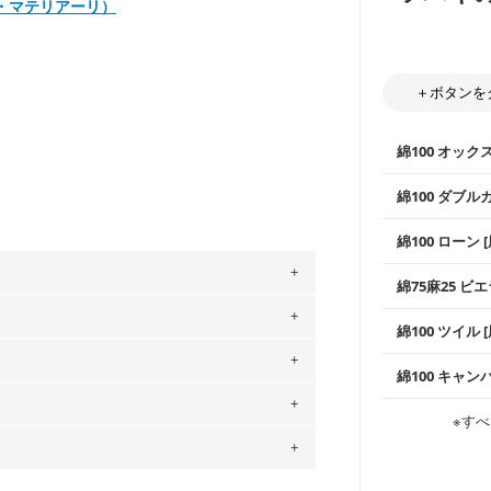
マユミ・マテリアーリ）
＋ボタンを
綿100 オック
綿100 ダブル
使いやすさNo
綿100 ローン 
通気性の高さ
ックス生地は
柔らかくふん
綿75麻25 ビエ
縫いやすいた
やハンカチな
い吸湿性・通
。
上質で薄手の
綿100 ツイル
※レッスンバ
シーズンで活
手触りの良さ
」、350cm購入の場合 → 購入数量「7」
ツイル生地が
プスなどに最
用している生地は６種類です。素材は
コットン75％
綿100 キャン
・スタイ、お
ス生地よりも
ットン（ダブルガーゼ）・100％コットン（ロ
・巾着袋、イ
・マスク、ハ
・ハンカチ、
感を感じられ
は2個までとなります（一部例外有り）それ
などの布小物
0％コットン（ツイル）・100％コットン
綾織りの生地
・ブラウス、
※すべ
・ブラウス、
・布団カバー
の表示が600円となり宅急便での配送とな
がらも柔らか
・パジャマな
・ギャザーが
・シャツ、ワ
・シャツなど
するため、
購入後の返品および交換は承る
す。1枚でも
当店のキャンバ
どの大人服
・スカート、
トに向いてい
もっと詳しく
をお間違えのないようお願いします。思っ
夫で高い耐久
～3営業日での発送となります。
もっと詳しく
・スカート、