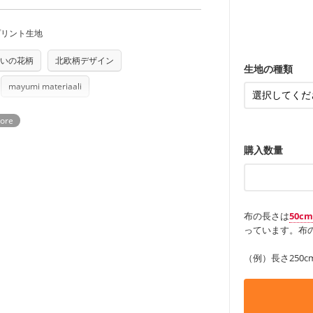
商用利用可能です。ハンドメイドサイトな
ンケースなど
承れません。予めご了承ください。
は、4～5営業日後の発送となる場合がござ
も服
もっと詳しく
・レッスンバ
す。
す。「nunocoto fabric使用」といっ
・布団カバー
・トートバッ
プリント生地
る全ての問題、クレームにつきましては当
・甚平、浴衣
ちら
・カーテン、
・トートバッ
任を負いませんのでご了承ください）
アイテム
・ポーチ、ペ
り次第、順次発送いたします。
もっと詳しく
いの花柄
北欧柄デザイン
・パンツ、タ
つカット希望」などご記載ください（50cm
ズ）および柄がえらべるキットに付属された
・インテリア
生地の種類
・工作用エプ
さい。型紙自体の転用・販売および型紙を
mayumi materiaali
もっと詳しく
ていただいております。
る
もっと詳しく
購入数量
布の長さは
50c
っています。布の
（例）長さ250c