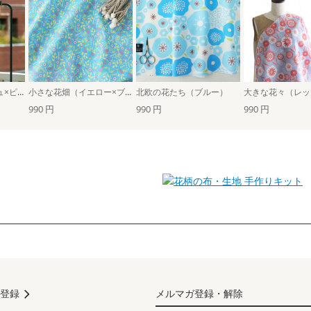
ツバキの花（エクリュ×ピンク）
小さな花畑（イエロー×ブルー）
北欧の花たち（ブルー）
990 円
990 円
990 円
手作りキット
登録
メルマガ登録・解除