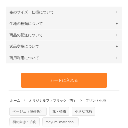
布のサイズ・仕様について
生地の種類について
布の長さは50cm単位での販売になります。
（例）150cm購入の場合 → 購入数量「3」、350cm購入の
商品の配送について
・現在、すべてのデザインのプリントに使用している生地は
場合 → 購入数量「7」
６種類です。素材は100％コットン（オックス）・100％コ
返品交換について
・ネコポスでの配送は、布は2mまで型紙は2個までとなりま
ットン（ダブルガーゼ）・100％コットン（ローン）・コッ
す（一部例外有り）それ以上の場合は、ネコポスを選択して
トンリネン（ビエラ織）・100％コットン（ツイル）・
商用利用について
・布はご注文後に注文数量のみをプリントするため、
購入後
も送料の表示が600円となり宅急便での配送となります。
100％コットン（キャンバス・11号帆布）です。
の返品および交換は承ることができません
。購入時には商品
・受注生産（印刷後発送）のため、通常2～3営業日での発送
◎
各生地の詳細を見る
・当サイトで販売している生地は、すべて商用利用可能で
や用尺をお間違えのないようお願いします。思っていた色味
となります。
◎
生地見本サンプル（無料）を購入する
す。ハンドメイドサイトなどでの販売用アイテムの製作にご
と違う、などの理由での返品は承れません。予めご了承くだ
※万が一、検品時に不備が見つかった場合は、4～5営業日後
カートに入れる
利用いただけます。「nunocoto fabric使用」といった記載
さい。
の発送となる場合がございます。
も不要です。（製品化した際に起こる全ての問題、クレーム
※土日祝は営業日に含まれません。
につきましては当店及びnunocoto fabricは一切の責任を負
返品・交換対象の基準について詳しくは
こちら
※配送日のご指定は承れません。出来上がり次第、順次発送
ホーム
オリジナルファブリック（布）
プリント生地
※カットを希望の方は備考欄に「50cmずつカット希望」など
いませんのでご了承ください）
いたします。
ご記載ください（50cm単位でのカットのみ）
※有料型紙（ホームソーイング型紙シリーズ）および柄がえ
ベージュ（薄茶色）
花・植物
小さな花柄
プリント布の仕様について
らべるキットに付属された型紙は商用利用できませんのでご
もっと詳しく見る
注意ください。型紙自体の転用・販売および型紙を使用して
柄の向き１方向
mayumi materiaali
製作したものの販売も禁止とさせていただいております。