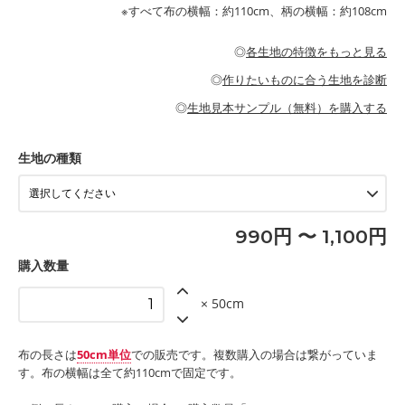
が特徴です。
布小物
綾織りの生地です。しっかりとした張りと厚みがありながらも柔
・ブラウス、チュニック、ワンピースなどの洋服
※すべて布の横幅：約110cm、柄の横幅：約108cm
・ブラウス、シャツ、チュニックなどのトップス
・布団カバーなどの寝具、カーテン
らかいのが特徴です。生地の厚みは中厚手です。1枚でも透け感
・パジャマなどの寝具
・ギャザーが多いワンピース
・シャツ、ワンピース、チュニック、イージーパンツなどの大人
・シャツなどの大人服
がないので、ボトムスやタックスカートに向いています。
当店のキャンバス生地は、11号帆布相当の厚みです。 丈夫で高い
服
◎
各生地の特徴をもっと見る
・スカート、甚平などの子ども服
もっと詳しく見る
耐久性があります。トートバッグ・ポーチ・ペンケースなどの布
もっと詳しく見る
・スカート、ワンピース、ブラウス、パンツなどの子ども服
・レッスンバッグ、上履き袋などの通園通学グッズ
小物、インテリア用品に向いています。
◎
作りたいものに合う生地を診断
・布団カバーなどの寝具
もっと詳しく見る
・トートバッグ
・甚平、浴衣など
・カーテン、エプロン、テーブルクロスなどの暮らしのアイテム
・トートバッグ
◎
生地見本サンプル（無料）を購入する
・パンツ、タックスカートなどのボトムス
・ポーチ、ペンケースなどの布小物
もっと詳しく見る
・インテリア用品
もっと詳しく見る
・工作用エプロン
生地の種類
もっと詳しく見る
990円 〜 1,100円
購入数量
× 50cm
布の長さは
50cm単位
での販売です。複数購入の場合は繋がっていま
す。布の横幅は全て約110cmで固定です。