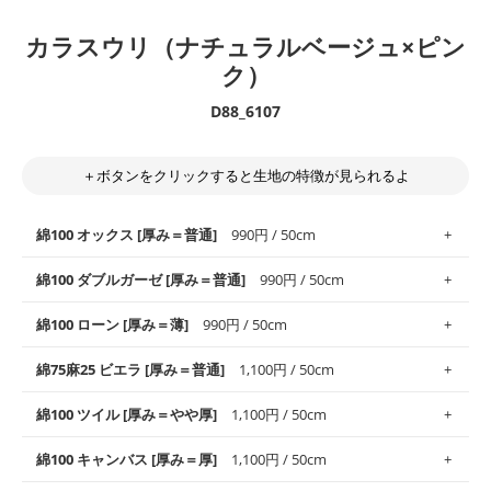
カラスウリ（ナチュラルベージュ×ピン
ク）
D88_6107
＋ボタンをクリックすると生地の特徴が見られるよ
綿100 オックス [厚み＝普通]
990円 / 50cm
綿100 ダブルガーゼ [厚み＝普通]
990円 / 50cm
使いやすさNo.1！しなやかさと適度な張りを併せ持ち、通気性の
綿100 ローン [厚み＝薄]
990円 / 50cm
高さがオックス生地の特徴です。当サイトのオックス生地は、
や
や薄手
のものを使用しており、とても縫いやすいため、布小物全
柔らかくふんわりとした肌触りが特徴です。ベビー用品やハンカ
綿75麻25 ビエラ [厚み＝普通]
1,100円 / 50cm
般にお使いいただけます。
チなど直接肌に触れるアイテムに最適です。高い吸湿性・通気性
も備え、お手入れも簡単なのでオールシーズンで活躍してくれま
上質で薄手の平織りの生地です。軽やかさとなめらかな手触りの
綿100 ツイル [厚み＝やや厚]
1,100円 / 50cm
※レッスンバッグ、上履き袋などの通園通学グッズにはツイル生
す。
良さが魅力。透け感があるので、涼しげなトップスなどに最適で
地がオススメです。
す。
コットン75％リネン25％の当店のビエラ生地は、オックス生地よ
綿100 キャンバス [厚み＝厚]
1,100円 / 50cm
・スタイ、おくるみなどのベビーグッズ
りもふんわりとした柔らかい質感と適度な落ち感を感じられるの
・巾着袋、インテリア小物、2枚仕立てのバッグ、ポーチなどの
・マスク、ハンカチなどの布小物
・ハンカチ、夏マスク、スカーフなどの身に着ける小物