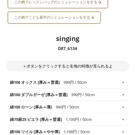
この柄でレッスンバッグのシミュレーションをする
この柄でこども甚平のシミュレーションをする
singing
D87_6134
＋ボタンをクリックすると生地の特徴が見られるよ
綿100 オックス [厚み＝普通]
990円 / 50cm
綿100 ダブルガーゼ [厚み＝普通]
990円 / 50cm
使いやすさNo.1！しなやかさと適度な張りを併せ持ち、通気性の
綿100 ローン [厚み＝薄]
990円 / 50cm
高さがオックス生地の特徴です。当サイトのオックス生地は、
や
や薄手
のものを使用しており、とても縫いやすいため、布小物全
柔らかくふんわりとした肌触りが特徴です。ベビー用品やハンカ
綿75麻25 ビエラ [厚み＝普通]
1,100円 / 50cm
般にお使いいただけます。
チなど直接肌に触れるアイテムに最適です。高い吸湿性・通気性
も備え、お手入れも簡単なのでオールシーズンで活躍してくれま
上質で薄手の平織りの生地です。軽やかさとなめらかな手触りの
綿100 ツイル [厚み＝やや厚]
1,100円 / 50cm
※レッスンバッグ、上履き袋などの通園通学グッズにはツイル生
す。
良さが魅力。透け感があるので、涼しげなトップスなどに最適で