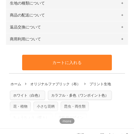
生地の種類について
布の長さは50cm単位での販売になります。
（例）150cm購入の場合 → 購入数量「3」、350cm購入の
商品の配送について
・現在、すべてのデザインのプリントに使用している生地は
場合 → 購入数量「7」
６種類です。素材は100％コットン（オックス）・100％コ
返品交換について
・ネコポスでの配送は、布は2mまで型紙は2個までとなりま
ットン（ダブルガーゼ）・100％コットン（ローン）・コッ
す（一部例外有り）それ以上の場合は、ネコポスを選択して
トンリネン（ビエラ織）・100％コットン（ツイル）・
商用利用について
・布はご注文後に注文数量のみをプリントするため、
購入後
も送料の表示が600円となり宅急便での配送となります。
100％コットン（キャンバス・11号帆布）です。
の返品および交換は承ることができません
。購入時には商品
・受注生産（印刷後発送）のため、通常2～3営業日での発送
◎
各生地の詳細を見る
・当サイトで販売している生地は、すべて商用利用可能で
や用尺をお間違えのないようお願いします。思っていた色味
となります。
◎
生地見本サンプル（無料）を購入する
す。ハンドメイドサイトなどでの販売用アイテムの製作にご
と違う、などの理由での返品は承れません。予めご了承くだ
※万が一、検品時に不備が見つかった場合は、4～5営業日後
カートに入れる
利用いただけます。「nunocoto fabric使用」といった記載
さい。
の発送となる場合がございます。
も不要です。（製品化した際に起こる全ての問題、クレーム
※土日祝は営業日に含まれません。
につきましては当店及びnunocoto fabricは一切の責任を負
返品・交換対象の基準について詳しくは
こちら
※配送日のご指定は承れません。出来上がり次第、順次発送
ホーム
オリジナルファブリック（布）
プリント生地
※カットを希望の方は備考欄に「50cmずつカット希望」など
いませんのでご了承ください）
いたします。
ご記載ください（50cm単位でのカットのみ）
※有料型紙（ホームソーイング型紙シリーズ）および柄がえ
ホワイト（白色）
カラフル・多色（ワンポイント色）
プリント布の仕様について
らべるキットに付属された型紙は商用利用できませんのでご
もっと詳しく見る
注意ください。型紙自体の転用・販売および型紙を使用して
花・植物
小さな花柄
昆虫・両生類
製作したものの販売も禁止とさせていただいております。
ちょうちょう（蝶々）
北欧柄デザイン
商用利用についての詳細はこちら
柄の向き上下方向
totoganashi