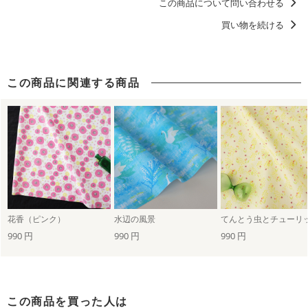
この商品について問い合わせる
ベビーアイテムにおすすめのデザイン
買い物を続ける
洋服に仕立てたくなるデザイン
北欧柄
こども部屋
この商品に関連する商品
花香（ピンク）
水辺の風景
てんとう虫とチューリ
990 円
990 円
990 円
この商品を買った人は