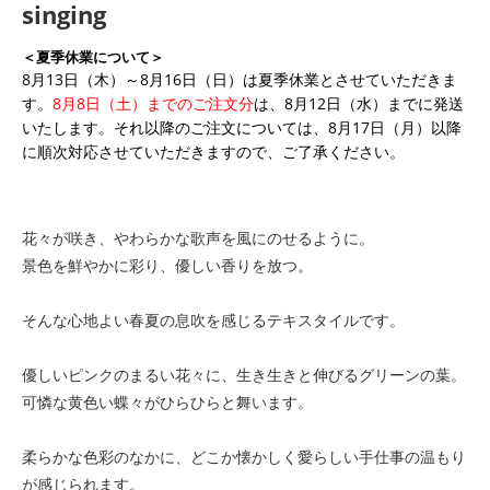
singing
＜夏季休業について＞
8月13日（木）～8月16日（日）は夏季休業とさせていただきま
す。
8月8日（土）までのご注文分
は、8月12日（水）までに発送
いたします。それ以降のご注文については、8月17日（月）以降
に順次対応させていただきますので、ご了承ください。
花々が咲き、やわらかな歌声を風にのせるように。
景色を鮮やかに彩り、優しい香りを放つ。
そんな心地よい春夏の息吹を感じるテキスタイルです。
優しいピンクのまるい花々に、生き生きと伸びるグリーンの葉。
可憐な黄色い蝶々がひらひらと舞います。
柔らかな色彩のなかに、どこか懐かしく愛らしい手仕事の温もり
が感じられます。