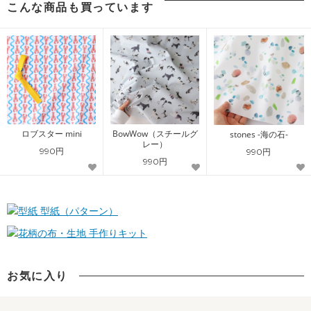
こんな商品も買っています
ロブスター mini
BowWow（スチールグ
stones -海の石-
レー）
990円
990円
990円
型紙（パターン）
手作りキット
お気に入り