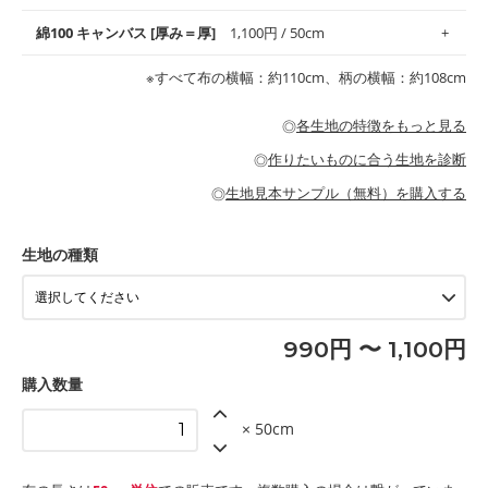
地がオススメです。
す。
コットン75％リネン25％の当店のビエラ生地は、オックス生地よ
綿100 キャンバス [厚み＝厚]
1,100円 / 50cm
・スタイ、おくるみなどのベビーグッズ
りもふんわりとした柔らかい質感と適度な落ち感を感じられるの
・巾着袋、インテリア小物、2枚仕立てのバッグ、ポーチなどの
・マスク、ハンカチなどの布小物
・ハンカチ、夏マスク、スカーフなどの身に着ける小物
が特徴です。
布小物
綾織りの生地です。しっかりとした張りと厚みがありながらも柔
・ブラウス、チュニック、ワンピースなどの洋服
※すべて布の横幅：約110cm、柄の横幅：約108cm
・ブラウス、シャツ、チュニックなどのトップス
・布団カバーなどの寝具、カーテン
らかいのが特徴です。生地の厚みは中厚手です。1枚でも透け感
・パジャマなどの寝具
・ギャザーが多いワンピース
・シャツ、ワンピース、チュニック、イージーパンツなどの大人
・シャツなどの大人服
がないので、ボトムスやタックスカートに向いています。
当店のキャンバス生地は、11号帆布相当の厚みです。 丈夫で高い
服
◎
各生地の特徴をもっと見る
・スカート、甚平などの子ども服
もっと詳しく見る
耐久性があります。トートバッグ・ポーチ・ペンケースなどの布
もっと詳しく見る
・スカート、ワンピース、ブラウス、パンツなどの子ども服
・レッスンバッグ、上履き袋などの通園通学グッズ
小物、インテリア用品に向いています。
◎
作りたいものに合う生地を診断
・布団カバーなどの寝具
もっと詳しく見る
・トートバッグ
・甚平、浴衣など
・カーテン、エプロン、テーブルクロスなどの暮らしのアイテム
・トートバッグ
◎
生地見本サンプル（無料）を購入する
・パンツ、タックスカートなどのボトムス
・ポーチ、ペンケースなどの布小物
もっと詳しく見る
・インテリア用品
もっと詳しく見る
・工作用エプロン
生地の種類
もっと詳しく見る
990円 〜 1,100円
購入数量
× 50cm