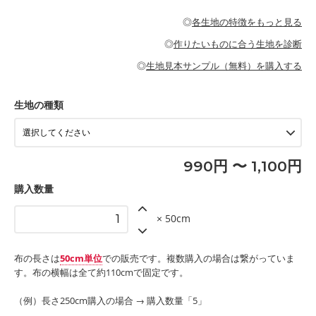
・パジャマなどの寝具
・ギャザーが多いワンピース
・シャツ、ワンピース、チュニック、イージーパンツなどの大人
・シャツなどの大人服
がないので、ボトムスやタックスカートに向いています。
当店のキャンバス生地は、11号帆布相当の厚みです。 丈夫で高い
服
◎
各生地の特徴をもっと見る
・スカート、甚平などの子ども服
もっと詳しく見る
耐久性があります。トートバッグ・ポーチ・ペンケースなどの布
もっと詳しく見る
・スカート、ワンピース、ブラウス、パンツなどの子ども服
・レッスンバッグ、上履き袋などの通園通学グッズ
小物、インテリア用品に向いています。
◎
作りたいものに合う生地を診断
・布団カバーなどの寝具
もっと詳しく見る
・トートバッグ
・甚平、浴衣など
・カーテン、エプロン、テーブルクロスなどの暮らしのアイテム
・トートバッグ
◎
生地見本サンプル（無料）を購入する
・パンツ、タックスカートなどのボトムス
・ポーチ、ペンケースなどの布小物
もっと詳しく見る
・インテリア用品
もっと詳しく見る
・工作用エプロン
生地の種類
もっと詳しく見る
990円 〜 1,100円
購入数量
× 50cm
布の長さは
50cm単位
での販売です。複数購入の場合は繋がっていま
す。布の横幅は全て約110cmで固定です。
（例）長さ250cm購入の場合 → 購入数量「5」