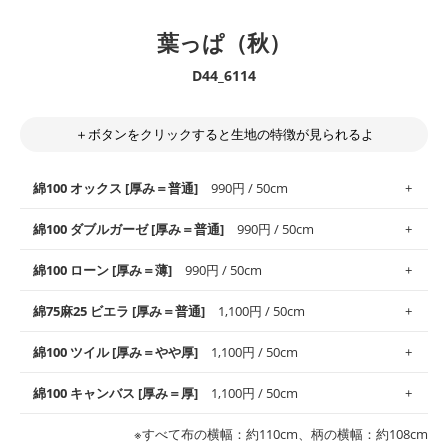
葉っぱ（秋）
D44_6114
＋ボタンをクリックすると生地の特徴が見られるよ
綿100 オックス [厚み＝普通]
990円 / 50cm
綿100 ダブルガーゼ [厚み＝普通]
990円 / 50cm
使いやすさNo.1！しなやかさと適度な張りを併せ持ち、通気性の
綿100 ローン [厚み＝薄]
990円 / 50cm
高さがオックス生地の特徴です。当サイトのオックス生地は、
や
や薄手
のものを使用しており、とても縫いやすいため、布小物全
柔らかくふんわりとした肌触りが特徴です。ベビー用品やハンカ
綿75麻25 ビエラ [厚み＝普通]
1,100円 / 50cm
般にお使いいただけます。
チなど直接肌に触れるアイテムに最適です。高い吸湿性・通気性
も備え、お手入れも簡単なのでオールシーズンで活躍してくれま
上質で薄手の平織りの生地です。軽やかさとなめらかな手触りの
綿100 ツイル [厚み＝やや厚]
1,100円 / 50cm
※レッスンバッグ、上履き袋などの通園通学グッズにはツイル生
す。
良さが魅力。透け感があるので、涼しげなトップスなどに最適で
地がオススメです。
す。
コットン75％リネン25％の当店のビエラ生地は、オックス生地よ
綿100 キャンバス [厚み＝厚]
1,100円 / 50cm
・スタイ、おくるみなどのベビーグッズ
りもふんわりとした柔らかい質感と適度な落ち感を感じられるの
・巾着袋、インテリア小物、2枚仕立てのバッグ、ポーチなどの
・マスク、ハンカチなどの布小物
・ハンカチ、夏マスク、スカーフなどの身に着ける小物
が特徴です。
布小物
綾織りの生地です。しっかりとした張りと厚みがありながらも柔
・ブラウス、チュニック、ワンピースなどの洋服
※すべて布の横幅：約110cm、柄の横幅：約108cm
・ブラウス、シャツ、チュニックなどのトップス
・布団カバーなどの寝具、カーテン
らかいのが特徴です。生地の厚みは中厚手です。1枚でも透け感