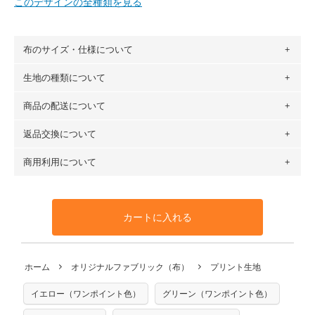
このデザインの全種類を見る
布のサイズ・仕様について
生地の種類について
布の長さは50cm単位での販売になります。
（例）150cm購入の場合 → 購入数量「3」、350cm購入の
商品の配送について
・現在、すべてのデザインのプリントに使用している生地は
場合 → 購入数量「7」
６種類です。素材は100％コットン（オックス）・100％コ
返品交換について
・ネコポスでの配送は、布は2mまで型紙は2個までとなりま
ットン（ダブルガーゼ）・100％コットン（ローン）・コッ
す（一部例外有り）それ以上の場合は、ネコポスを選択して
トンリネン（ビエラ織）・100％コットン（ツイル）・
商用利用について
・布はご注文後に注文数量のみをプリントするため、
購入後
も送料の表示が600円となり宅急便での配送となります。
100％コットン（キャンバス・11号帆布）です。
の返品および交換は承ることができません
。購入時には商品
・受注生産（印刷後発送）のため、通常2～3営業日での発送
◎
各生地の詳細を見る
・当サイトで販売している生地は、すべて商用利用可能で
や用尺をお間違えのないようお願いします。思っていた色味
となります。
◎
生地見本サンプル（無料）を購入する
す。ハンドメイドサイトなどでの販売用アイテムの製作にご
と違う、などの理由での返品は承れません。予めご了承くだ
※万が一、検品時に不備が見つかった場合は、4～5営業日後
カートに入れる
利用いただけます。「nunocoto fabric使用」といった記載
さい。
の発送となる場合がございます。
も不要です。（製品化した際に起こる全ての問題、クレーム
※土日祝は営業日に含まれません。
につきましては当店及びnunocoto fabricは一切の責任を負
返品・交換対象の基準について詳しくは
こちら
※配送日のご指定は承れません。出来上がり次第、順次発送
ホーム
オリジナルファブリック（布）
プリント生地
※カットを希望の方は備考欄に「50cmずつカット希望」など
いませんのでご了承ください）
いたします。
ご記載ください（50cm単位でのカットのみ）
※有料型紙（ホームソーイング型紙シリーズ）および柄がえ
イエロー（ワンポイント色）
グリーン（ワンポイント色）
プリント布の仕様について
らべるキットに付属された型紙は商用利用できませんのでご
もっと詳しく見る