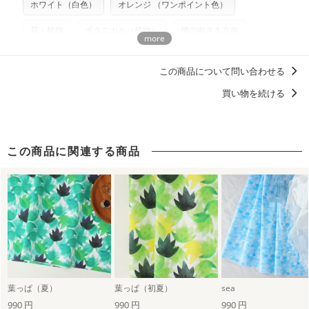
注意ください。型紙自体の転用・販売および型紙を使用して
ホワイト（白色）
オレンジ （ワンポイント色）
製作したものの販売も禁止とさせていただいております。
花・植物
ボタニカル（植物）
柄の向き１方向
商用利用についての詳細はこちら
水彩タッチ
山口みれい
この商品について問い合わせる
買い物を続ける
この商品に関連する商品
葉っぱ（夏）
葉っぱ（初夏）
sea
990 円
990 円
990 円