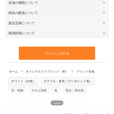
生地の種類について
布の長さは50cm単位での販売になります。
（例）150cm購入の場合 → 購入数量「3」、350cm購入の
商品の配送について
・現在、すべてのデザインのプリントに使用している生地は
場合 → 購入数量「7」
６種類です。素材は100％コットン（オックス）・100％コ
返品交換について
・ネコポスでの配送は、布は2mまで型紙は2個までとなりま
ットン（ダブルガーゼ）・100％コットン（ローン）・コッ
す（一部例外有り）それ以上の場合は、ネコポスを選択して
トンリネン（ビエラ織）・100％コットン（ツイル）・
商用利用について
・布はご注文後に注文数量のみをプリントするため、
購入後
も送料の表示が600円となり宅急便での配送となります。
100％コットン（キャンバス・11号帆布）です。
の返品および交換は承ることができません
。購入時には商品
・受注生産（印刷後発送）のため、通常2～3営業日での発送
◎
各生地の詳細を見る
・当サイトで販売している生地は、すべて商用利用可能で
や用尺をお間違えのないようお願いします。思っていた色味
となります。
◎
生地見本サンプル（無料）を購入する
す。ハンドメイドサイトなどでの販売用アイテムの製作にご
と違う、などの理由での返品は承れません。予めご了承くだ
※万が一、検品時に不備が見つかった場合は、4～5営業日後
カートに入れる
利用いただけます。「nunocoto fabric使用」といった記載
さい。
の発送となる場合がございます。
も不要です。（製品化した際に起こる全ての問題、クレーム
※土日祝は営業日に含まれません。
につきましては当店及びnunocoto fabricは一切の責任を負
返品・交換対象の基準について詳しくは
こちら
※配送日のご指定は承れません。出来上がり次第、順次発送
ホーム
オリジナルファブリック（布）
プリント生地
※カットを希望の方は備考欄に「50cmずつカット希望」など
いませんのでご了承ください）
いたします。
ご記載ください（50cm単位でのカットのみ）
※有料型紙（ホームソーイング型紙シリーズ）および柄がえ
ホワイト（白色）
カラフル・多色（ワンポイント色）
プリント布の仕様について
らべるキットに付属された型紙は商用利用できませんのでご
もっと詳しく見る
注意ください。型紙自体の転用・販売および型紙を使用して
花・植物
大きな花柄
鳥
昆虫・両生類
製作したものの販売も禁止とさせていただいております。
ちょうちょう（蝶々）
北欧柄デザイン
大柄
商用利用についての詳細はこちら
柄の向き上下方向
totoganashi