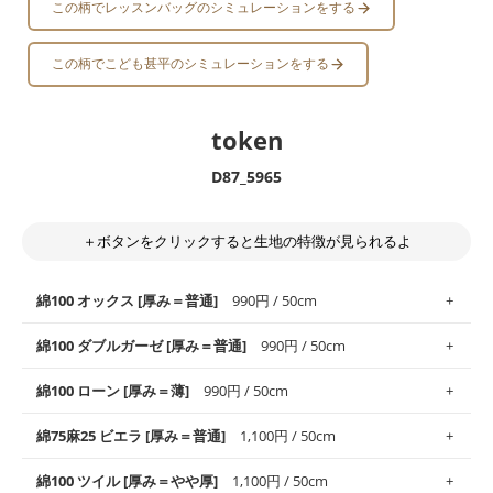
この柄でレッスンバッグのシミュレーションをする
この柄でこども甚平のシミュレーションをする
token
D87_5965
＋ボタンをクリックすると生地の特徴が見られるよ
綿100 オックス [厚み＝普通]
990円 / 50cm
綿100 ダブルガーゼ [厚み＝普通]
990円 / 50cm
使いやすさNo.1！しなやかさと適度な張りを併せ持ち、通気性の
綿100 ローン [厚み＝薄]
990円 / 50cm
高さがオックス生地の特徴です。当サイトのオックス生地は、
や
や薄手
のものを使用しており、とても縫いやすいため、布小物全
柔らかくふんわりとした肌触りが特徴です。ベビー用品やハンカ
綿75麻25 ビエラ [厚み＝普通]
1,100円 / 50cm
般にお使いいただけます。
チなど直接肌に触れるアイテムに最適です。高い吸湿性・通気性
も備え、お手入れも簡単なのでオールシーズンで活躍してくれま
上質で薄手の平織りの生地です。軽やかさとなめらかな手触りの
綿100 ツイル [厚み＝やや厚]
1,100円 / 50cm
※レッスンバッグ、上履き袋などの通園通学グッズにはツイル生
す。
良さが魅力。透け感があるので、涼しげなトップスなどに最適で