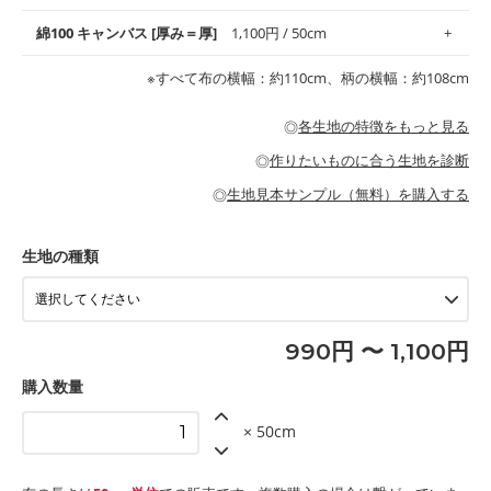
地がオススメです。
す。
コットン75％リネン25％の当店のビエラ生地は、オックス生地よ
綿100 キャンバス [厚み＝厚]
1,100円 / 50cm
・スタイ、おくるみなどのベビーグッズ
りもふんわりとした柔らかい質感と適度な落ち感を感じられるの
・巾着袋、インテリア小物、2枚仕立てのバッグ、ポーチなどの
・マスク、ハンカチなどの布小物
・ハンカチ、夏マスク、スカーフなどの身に着ける小物
が特徴です。
布小物
綾織りの生地です。しっかりとした張りと厚みがありながらも柔
・ブラウス、チュニック、ワンピースなどの洋服
※すべて布の横幅：約110cm、柄の横幅：約108cm
・ブラウス、シャツ、チュニックなどのトップス
・布団カバーなどの寝具、カーテン
らかいのが特徴です。生地の厚みは中厚手です。1枚でも透け感
・パジャマなどの寝具
・ギャザーが多いワンピース
・シャツ、ワンピース、チュニック、イージーパンツなどの大人
・シャツなどの大人服
がないので、ボトムスやタックスカートに向いています。
当店のキャンバス生地は、11号帆布相当の厚みです。 丈夫で高い
服
◎
各生地の特徴をもっと見る
・スカート、甚平などの子ども服
もっと詳しく見る
耐久性があります。トートバッグ・ポーチ・ペンケースなどの布
もっと詳しく見る
・スカート、ワンピース、ブラウス、パンツなどの子ども服
・レッスンバッグ、上履き袋などの通園通学グッズ
小物、インテリア用品に向いています。
◎
作りたいものに合う生地を診断
・布団カバーなどの寝具
もっと詳しく見る
・トートバッグ
・甚平、浴衣など
・カーテン、エプロン、テーブルクロスなどの暮らしのアイテム
・トートバッグ
◎
生地見本サンプル（無料）を購入する
・パンツ、タックスカートなどのボトムス
・ポーチ、ペンケースなどの布小物
もっと詳しく見る
・インテリア用品
もっと詳しく見る
・工作用エプロン
生地の種類
もっと詳しく見る
990円 〜 1,100円
購入数量
× 50cm