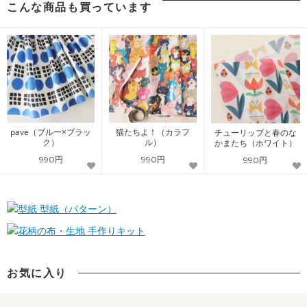
こんな商品も買っています
pave（ブルー×ブラッ
猫たちよ！（カラフ
チューリップと春のな
ク）
ル）
かまたち（ホワイト）
990円
990円
990円
型紙（パターン）
手作りキット
お気に入り