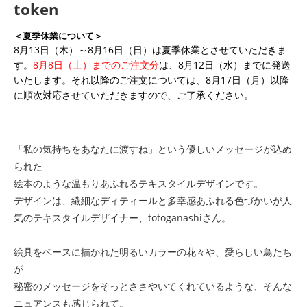
token
＜夏季休業について＞
8月13日（木）～8月16日（日）は夏季休業とさせていただきま
す。
8月8日（土）までのご注文分
は、8月12日（水）までに発送
いたします。それ以降のご注文については、8月17日（月）以降
に順次対応させていただきますので、ご了承ください。
「私の気持ちをあなたに渡すね」という優しいメッセージが込め
られた
絵本のような温もりあふれるテキスタイルデザインです。
デザインは、繊細なディティールと多幸感あふれる色づかいが人
気のテキスタイルデザイナー、totoganashiさん。
絵具をベースに描かれた明るいカラーの花々や、愛らしい鳥たち
が
秘密のメッセージをそっとささやいてくれているような、そんな
ニュアンスも感じられて。