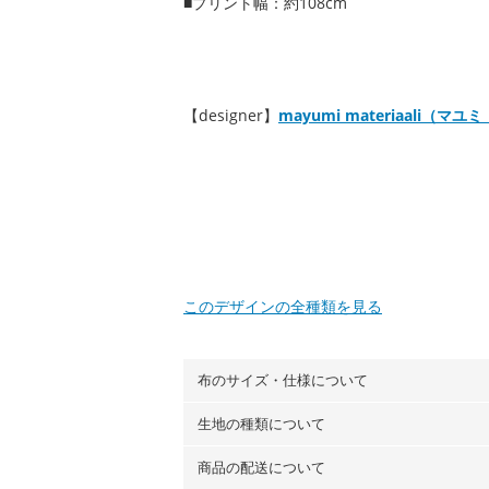
■プリント幅：約108cm
【designer】
mayumi materiaali（
このデザインの全種類を見る
布のサイズ・仕様について
生地の種類について
布の長さは50cm単位での販売になります
（例）150cm購入の場合 → 購入数量「3
商品の配送について
・現在、すべてのデザインのプリントに使