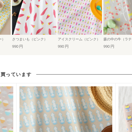
ー）
さつまいも（ピンク）
アイスクリーム（ピンク）
森の中の牛（ラテ
990 円
990 円
990 円
も買っています