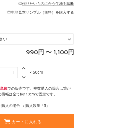
の布小物、インテリア用品に向いていま
◎
作りたいものに合う生地を診断
見る
ッグ、上履き袋などの通園通学グッズ
などの寝具
グ
◎
生地見本サンプル（無料）を購入する
など
エプロン、テーブルクロスなどの暮らしの
グ
ンケースなどの布小物
見る
ックスカートなどのボトムス
用品
ロン
見る
見る
990円 〜 1,100円
× 50cm
m単位
での販売です。複数購入の場合は繋が
横幅は全て約110cmで固定です。
m購入の場合 → 購入数量「5」
カートに入れる