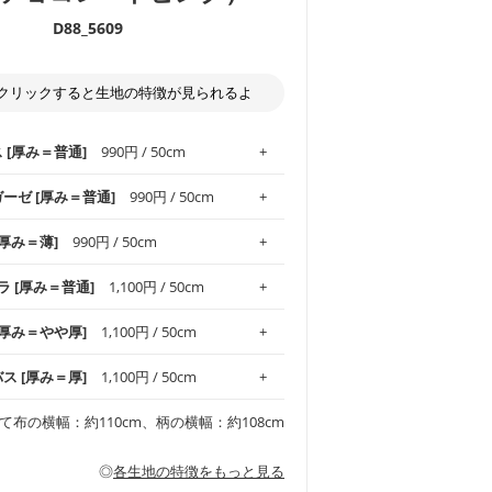
D88_5609
クリックすると生地の特徴が見られるよ
ス [厚み＝普通]
990円 / 50cm
ガーゼ [厚み＝普通]
990円 / 50cm
.1！しなやかさと適度な張りを併せ持ち、
[厚み＝薄]
990円 / 50cm
がオックス生地の特徴です。当サイトのオ
、
やや薄手
のものを使用しており、とても
わりとした肌触りが特徴です。ベビー用品
ラ [厚み＝普通]
1,100円 / 50cm
め、布小物全般にお使いいただけます。
ど直接肌に触れるアイテムに最適です。高
気性も備え、お手入れも簡単なのでオール
平織りの生地です。軽やかさとなめらかな
 [厚み＝やや厚]
1,100円 / 50cm
ッグ、上履き袋などの通園通学グッズには
躍してくれます。
が魅力。透け感があるので、涼しげなトッ
オススメです。
適です。
リネン25％の当店のビエラ生地は、オック
バス [厚み＝厚]
1,100円 / 50cm
くるみなどのベビーグッズ
ふんわりとした柔らかい質感と適度な落ち
ンテリア小物、2枚仕立てのバッグ、ポーチ
ンカチなどの布小物
夏マスク、スカーフなどの身に着ける小物
るのが特徴です。
です。しっかりとした張りと厚みがありな
チュニック、ワンピースなどの洋服
て布の横幅：約110cm、柄の横幅：約108cm
シャツ、チュニックなどのトップス
などの寝具、カーテン
いのが特徴です。生地の厚みは中厚手で
どの寝具
多いワンピース
ンピース、チュニック、イージーパンツな
の大人服
透け感がないので、ボトムスやタックスカー
ス生地は、11号帆布相当の厚みです。 丈
◎
各生地の特徴をもっと見る
甚平などの子ども服
ます。
見る
性があります。トートバッグ・ポーチ・ペ
見る
ワンピース、ブラウス、パンツなどの子ど