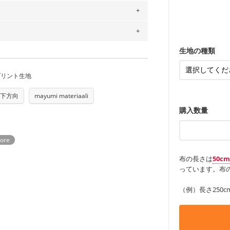
ンケースなど
ットン（ダブルガーゼ）・100％コットン（ロ
も服
もっと詳しく
・レッスンバ
す。
は2個までとなります（一部例外有り）それ
0％コットン（ツイル）・100％コットン
・布団カバー
・トートバッ
の表示が600円となり宅急便での配送とな
・甚平、浴衣
・カーテン、
・トートバッ
するため、
購入後の返品および交換は承る
アイテム
・ポーチ、ペ
もっと詳しく
をお間違えのないようお願いします。思っ
～3営業日での発送となります。
・パンツ、タ
・インテリア
生地の種類
商用利用可能です。ハンドメイドサイトな
承れません。予めご了承ください。
は、4～5営業日後の発送となる場合がござ
・工作用エプ
す。「nunocoto fabric使用」といっ
もっと詳しく
プリント生地
る全ての問題、クレームにつきましては当
もっと詳しく
ちら
任を負いませんのでご了承ください）
り次第、順次発送いたします。
下方向
mayumi materiaali
つカット希望」などご記載ください（50cm
ズ）および柄がえらべるキットに付属された
購入数量
さい。型紙自体の転用・販売および型紙を
ていただいております。
る
布の長さは
50c
っています。布の
（例）長さ250c