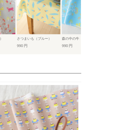
）
さつまいも（ブルー）
森の中の牛（ソーダ）
990 円
990 円
990 円