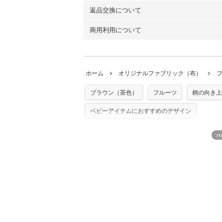
100％コットン（オックス）・100％コ
返品交換について
・ネコポスでの配送は、布は2mまで型紙
ーン）・コットンリネン（ビエラ織）・10
以上の場合は、ネコポスを選択しても送料
（キャンバス・11号帆布）です。
商用利用について
・布はご注文後に注文数量のみをプリント
ります。
◎
各生地の詳細を見る
ことができません
。購入時には商品や用尺
・受注生産（印刷後発送）のため、通常2
◎
生地見本サンプル（無料）を購入する
・当サイトで販売している生地は、すべて
ていた色味と違う、などの理由での返品は
※万が一、検品時に不備が見つかった場合
どでの販売用アイテムの製作にご利用いただけま
います。
ホーム
オリジナルファブリック（布）
た記載も不要です。（製品化した際に起こ
返品・交換対象の基準について詳しくは
こ
※土日祝は営業日に含まれません。
店及びnunocoto fabricは一切の責
※配送日のご指定は承れません。出来上が
ブラウン（茶色）
フルーツ
柄の向き上
※カットを希望の方は備考欄に「50cmず
※有料型紙（ホームソーイング型紙シリー
単位でのカットのみ）
型紙は商用利用できませんのでご注意くだ
ベビーアイテムにおすすめのデザイン
プリント布の仕様について
使用して製作したものの販売も禁止とさせ
もっと詳しく見
商用利用についての詳細はこちら