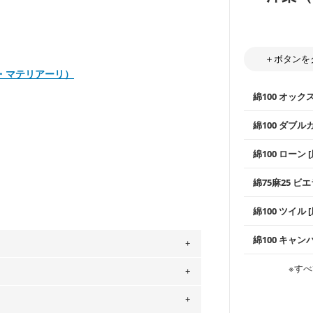
＋ボタンを
マユミ・マテリアーリ）
綿100 オック
綿100 ダブル
使いやすさNo
綿100 ローン 
通気性の高さ
ックス生地は
柔らかくふん
綿75麻25 ビエ
縫いやすいた
やハンカチな
い吸湿性・通
上質で薄手の
綿100 ツイル
※レッスンバ
シーズンで活
手触りの良さ
ツイル生地が
プスなどに最
コットン75％
綿100 キャン
・スタイ、お
ス生地よりも
・巾着袋、イ
・マスク、ハ
・ハンカチ、
感を感じられ
などの布小物
綾織りの生地
・ブラウス、
※すべ
・ブラウス、
。
・布団カバー
がらも柔らか
・パジャマな
・ギャザーが
・シャツ、ワ
・シャツなど
す。1枚でも
」、350cm購入の場合 → 購入数量「7」
当店のキャンバ
どの大人服
・スカート、
トに向いてい
用している生地は６種類です。素材は
もっと詳しく
夫で高い耐久
もっと詳しく
・スカート、