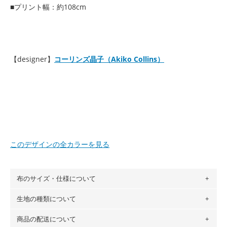
■プリント幅：約108cm
【designer】
コーリンズ晶子（Akiko Collins）
このデザインの全カラーを見る
布のサイズ・仕様について
生地の種類について
布の長さは50cm単位での販売になります。
（例）150cm購入の場合 → 購入数量「3」、350cm購入の
商品の配送について
・現在、すべてのデザインのプリントに使用している生地は
場合 → 購入数量「7」