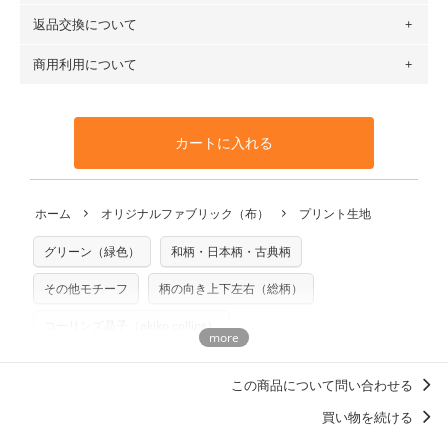
６種類です。素材は100％コットン（オックス）・100％コ
返品交換について
・ネコポスでの配送は、布は2mまで型紙は2個までとなりま
ットン（ダブルガーゼ）・100％コットン（ローン）・コッ
す（一部例外有り）それ以上の場合は、ネコポスを選択して
トンリネン（ビエラ織）・100％コットン（ツイル）・
商用利用について
・布はご注文後に注文数量のみをプリントするため、
購入後
も送料の表示が600円となり宅急便での配送となります。
100％コットン（キャンバス・11号帆布）です。
の返品および交換は承ることができません
。購入時には商品
・受注生産（印刷後発送）のため、通常2～3営業日での発送
◎
各生地の詳細を見る
・当サイトで販売している生地は、すべて商用利用可能で
や用尺をお間違えのないようお願いします。思っていた色味
となります。
◎
生地見本サンプル（無料）を購入する
す。ハンドメイドサイトなどでの販売用アイテムの製作にご
と違う、などの理由での返品は承れません。予めご了承くだ
※万が一、検品時に不備が見つかった場合は、4～5営業日後
カートに入れる
利用いただけます。「nunocoto fabric使用」といった記載
さい。
の発送となる場合がございます。
も不要です。（製品化した際に起こる全ての問題、クレーム
※土日祝は営業日に含まれません。
につきましては当店及びnunocoto fabricは一切の責任を負
返品・交換対象の基準について詳しくは
こちら
※配送日のご指定は承れません。出来上がり次第、順次発送
ホーム
オリジナルファブリック（布）
プリント生地
※カットを希望の方は備考欄に「50cmずつカット希望」など
いませんのでご了承ください）
いたします。
ご記載ください（50cm単位でのカットのみ）
※有料型紙（ホームソーイング型紙シリーズ）および柄がえ
グリーン（緑色）
和柄・日本柄・古典柄
プリント布の仕様について
らべるキットに付属された型紙は商用利用できませんのでご
もっと詳しく見る
注意ください。型紙自体の転用・販売および型紙を使用して
その他モチーフ
柄の向き上下左右（総柄）
製作したものの販売も禁止とさせていただいております。
コーリンズ晶子（akiko collins）
商用利用についての詳細はこちら
甚平におすすめの柄・デザイン
この商品について問い合わせる
買い物を続ける