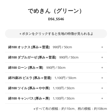
でめきん（グリーン）
D56_5546
＋ボタンをクリックすると生地の特徴が見られるよ
綿100 オックス [厚み＝普通]
990円 / 50cm
綿100 ダブルガーゼ [厚み＝普通]
990円 / 50cm
使いやすさNo.1！しなやかさと適度な張りを併せ持ち、通気性の
綿100 ローン [厚み＝薄]
990円 / 50cm
高さがオックス生地の特徴です。当サイトのオックス生地は、
や
や薄手
のものを使用しており、とても縫いやすいため、布小物全
柔らかくふんわりとした肌触りが特徴です。ベビー用品やハンカ
綿75麻25 ビエラ [厚み＝普通]
1,100円 / 50cm
般にお使いいただけます。
チなど直接肌に触れるアイテムに最適です。高い吸湿性・通気性
も備え、お手入れも簡単なのでオールシーズンで活躍してくれま
上質で薄手の平織りの生地です。軽やかさとなめらかな手触りの
綿100 ツイル [厚み＝やや厚]
1,100円 / 50cm
※レッスンバッグ、上履き袋などの通園通学グッズにはツイル生
す。
良さが魅力。透け感があるので、涼しげなトップスなどに最適で
地がオススメです。
す。
コットン75％リネン25％の当店のビエラ生地は、オックス生地よ
綿100 キャンバス [厚み＝厚]
1,100円 / 50cm
・スタイ、おくるみなどのベビーグッズ
りもふんわりとした柔らかい質感と適度な落ち感を感じられるの
・巾着袋、インテリア小物、2枚仕立てのバッグ、ポーチなどの
・マスク、ハンカチなどの布小物
・ハンカチ、夏マスク、スカーフなどの身に着ける小物
が特徴です。
布小物
綾織りの生地です。しっかりとした張りと厚みがありながらも柔
・ブラウス、チュニック、ワンピースなどの洋服
※すべて布の横幅：約110cm、柄の横幅：約108cm
・ブラウス、シャツ、チュニックなどのトップス
・布団カバーなどの寝具、カーテン
らかいのが特徴です。生地の厚みは中厚手です。1枚でも透け感