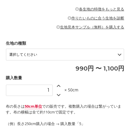
・パジャマなどの寝具
・ギャザーが多いワンピース
・シャツ、ワンピース、チュニック、イージーパンツなどの大人
・シャツなどの大人服
がないので、ボトムスやタックスカートに向いています。
当店のキャンバス生地は、11号帆布相当の厚みです。 丈夫で高い
服
◎
各生地の特徴をもっと見る
・スカート、甚平などの子ども服
もっと詳しく見る
耐久性があります。トートバッグ・ポーチ・ペンケースなどの布
もっと詳しく見る
・スカート、ワンピース、ブラウス、パンツなどの子ども服
・レッスンバッグ、上履き袋などの通園通学グッズ
小物、インテリア用品に向いています。
◎
作りたいものに合う生地を診断
・布団カバーなどの寝具
もっと詳しく見る
・トートバッグ
・甚平、浴衣など
・カーテン、エプロン、テーブルクロスなどの暮らしのアイテム
・トートバッグ
◎
生地見本サンプル（無料）を購入する
・パンツ、タックスカートなどのボトムス
・ポーチ、ペンケースなどの布小物
もっと詳しく見る
・インテリア用品
もっと詳しく見る
・工作用エプロン
生地の種類
もっと詳しく見る
990円 〜 1,100円
購入数量
× 50cm
布の長さは
50cm単位
での販売です。複数購入の場合は繋がっていま
す。布の横幅は全て約110cmで固定です。
（例）長さ250cm購入の場合 → 購入数量「5」