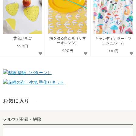
黄色いちご
海を渡る鳥たち（サマ
キャンディカラー・マ
ーオレンジ）
ッシュルーム
990円
990円
990円
型紙（パターン）
手作りキット
お気に入り
メルマガ登録・解除