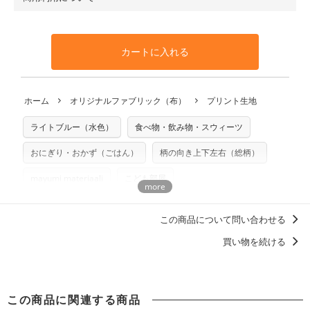
・布はご注文後に注文数量のみをプリントするため、
購入後
も送料の表示が600円となり宅急便での配送となります。
100％コットン（キャンバス・11号帆布）です。
の返品および交換は承ることができません
。購入時には商品
・受注生産（印刷後発送）のため、通常2～3営業日での発送
◎
各生地の詳細を見る
・当サイトで販売している生地は、すべて商用利用可能で
や用尺をお間違えのないようお願いします。思っていた色味
となります。
◎
生地見本サンプル（無料）を購入する
す。ハンドメイドサイトなどでの販売用アイテムの製作にご
と違う、などの理由での返品は承れません。予めご了承くだ
※万が一、検品時に不備が見つかった場合は、4～5営業日後
カートに入れる
利用いただけます。「nunocoto fabric使用」といった記載
さい。
の発送となる場合がございます。
も不要です。（製品化した際に起こる全ての問題、クレーム
※土日祝は営業日に含まれません。
につきましては当店及びnunocoto fabricは一切の責任を負
返品・交換対象の基準について詳しくは
こちら
※配送日のご指定は承れません。出来上がり次第、順次発送
ホーム
オリジナルファブリック（布）
プリント生地
※カットを希望の方は備考欄に「50cmずつカット希望」など
いませんのでご了承ください）
いたします。
ご記載ください（50cm単位でのカットのみ）
※有料型紙（ホームソーイング型紙シリーズ）および柄がえ
ライトブルー（水色）
食べ物・飲み物・スウィーツ
プリント布の仕様について
らべるキットに付属された型紙は商用利用できませんのでご
もっと詳しく見る
注意ください。型紙自体の転用・販売および型紙を使用して
おにぎり・おかず（ごはん）
柄の向き上下左右（総柄）
製作したものの販売も禁止とさせていただいております。
mayumi materiaali
こども部屋
商用利用についての詳細はこちら
この商品について問い合わせる
買い物を続ける
この商品に関連する商品