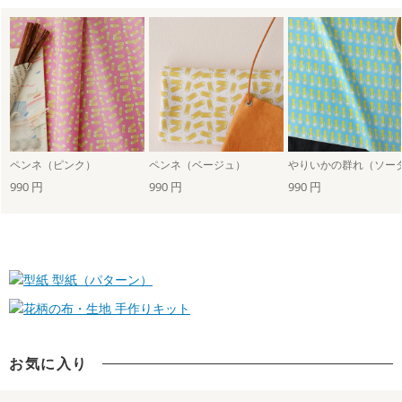
ペンネ（ピンク）
ペンネ（ベージュ）
やりいかの群れ（ソー
990 円
990 円
990 円
型紙（パターン）
手作りキット
お気に入り