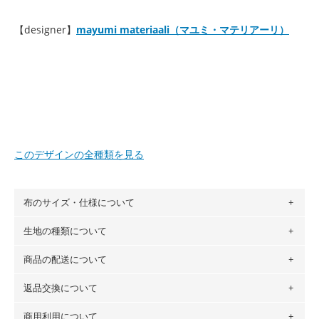
【designer】
mayumi materiaali（マユミ・マテリアーリ）
このデザインの全種類を見る
布のサイズ・仕様について
生地の種類について
布の長さは50cm単位での販売になります。
（例）150cm購入の場合 → 購入数量「3」、350cm購入の
商品の配送について
・現在、すべてのデザインのプリントに使用している生地は
場合 → 購入数量「7」
６種類です。素材は100％コットン（オックス）・100％コ
返品交換について
・ネコポスでの配送は、布は2mまで型紙は2個までとなりま
ットン（ダブルガーゼ）・100％コットン（ローン）・コッ
す（一部例外有り）それ以上の場合は、ネコポスを選択して
トンリネン（ビエラ織）・100％コットン（ツイル）・
商用利用について