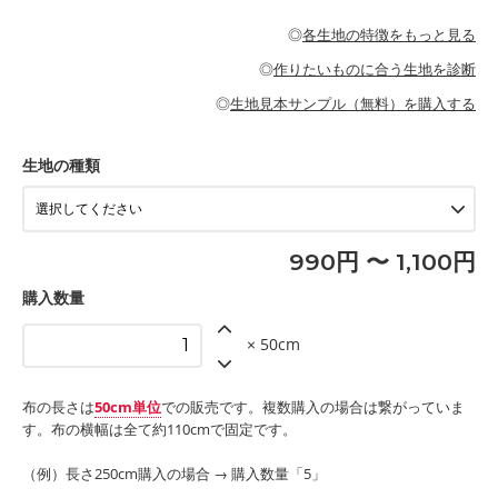
・パジャマなどの寝具
・ギャザーが多いワンピース
・シャツ、ワンピース、チュニック、イージーパンツなどの大人
・シャツなどの大人服
がないので、ボトムスやタックスカートに向いています。
当店のキャンバス生地は、11号帆布相当の厚みです。 丈夫で高い
服
◎
各生地の特徴をもっと見る
・スカート、甚平などの子ども服
もっと詳しく見る
耐久性があります。トートバッグ・ポーチ・ペンケースなどの布
もっと詳しく見る
・スカート、ワンピース、ブラウス、パンツなどの子ども服
・レッスンバッグ、上履き袋などの通園通学グッズ
小物、インテリア用品に向いています。
◎
作りたいものに合う生地を診断
・布団カバーなどの寝具
もっと詳しく見る
・トートバッグ
・甚平、浴衣など
・カーテン、エプロン、テーブルクロスなどの暮らしのアイテム
・トートバッグ
◎
生地見本サンプル（無料）を購入する
・パンツ、タックスカートなどのボトムス
・ポーチ、ペンケースなどの布小物
もっと詳しく見る
・インテリア用品
もっと詳しく見る
・工作用エプロン
生地の種類
もっと詳しく見る
990円 〜 1,100円
購入数量
× 50cm
布の長さは
50cm単位
での販売です。複数購入の場合は繋がっていま
す。布の横幅は全て約110cmで固定です。
（例）長さ250cm購入の場合 → 購入数量「5」