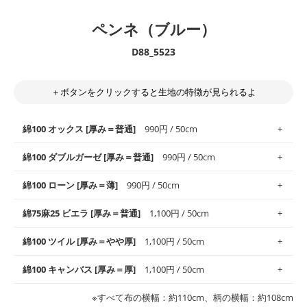
ペンネ（ブルー）
D88_5523
＋ボタンをクリックすると生地の特徴が見られるよ
綿100 オックス [厚み＝普通]
990円 / 50cm
綿100 ダブルガーゼ [厚み＝普通]
990円 / 50cm
使いやすさNo.1！しなやかさと適度な張りを併せ持ち、通気性の
綿100 ローン [厚み＝薄]
990円 / 50cm
高さがオックス生地の特徴です。当サイトのオックス生地は、
や
や薄手
のものを使用しており、とても縫いやすいため、布小物全
柔らかくふんわりとした肌触りが特徴です。ベビー用品やハンカ
綿75麻25 ビエラ [厚み＝普通]
1,100円 / 50cm
般にお使いいただけます。
チなど直接肌に触れるアイテムに最適です。高い吸湿性・通気性
も備え、お手入れも簡単なのでオールシーズンで活躍してくれま
上質で薄手の平織りの生地です。軽やかさとなめらかな手触りの
綿100 ツイル [厚み＝やや厚]
1,100円 / 50cm
※レッスンバッグ、上履き袋などの通園通学グッズにはツイル生
す。
良さが魅力。透け感があるので、涼しげなトップスなどに最適で
地がオススメです。
す。
コットン75％リネン25％の当店のビエラ生地は、オックス生地よ
綿100 キャンバス [厚み＝厚]
1,100円 / 50cm
・スタイ、おくるみなどのベビーグッズ
りもふんわりとした柔らかい質感と適度な落ち感を感じられるの
・巾着袋、インテリア小物、2枚仕立てのバッグ、ポーチなどの
・マスク、ハンカチなどの布小物
・ハンカチ、夏マスク、スカーフなどの身に着ける小物
が特徴です。
布小物
綾織りの生地です。しっかりとした張りと厚みがありながらも柔
・ブラウス、チュニック、ワンピースなどの洋服
※すべて布の横幅：約110cm、柄の横幅：約108cm
・ブラウス、シャツ、チュニックなどのトップス
・布団カバーなどの寝具、カーテン
らかいのが特徴です。生地の厚みは中厚手です。1枚でも透け感