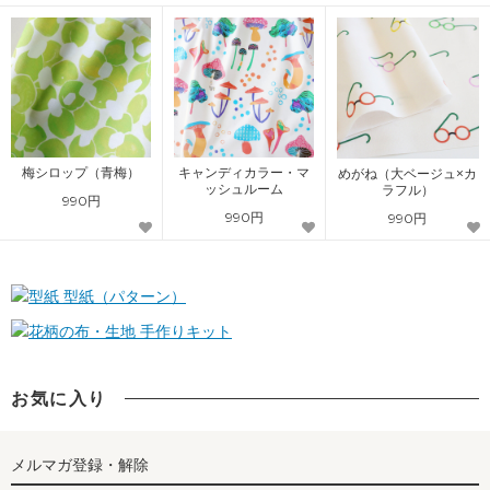
梅シロップ（青梅）
キャンディカラー・マ
めがね（大ベージュ×カ
ッシュルーム
ラフル）
990円
990円
990円
型紙（パターン）
手作りキット
お気に入り
メルマガ登録・解除