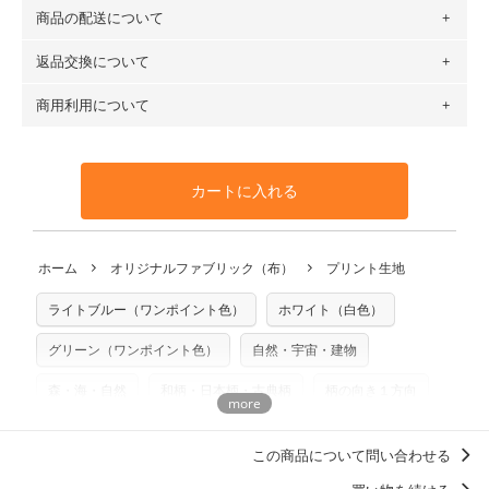
（例）150cm購入の場合 → 購入数量「3」、350cm購入の
商品の配送について
・現在、すべてのデザインのプリントに使用している生地は
場合 → 購入数量「7」
６種類です。素材は100％コットン（オックス）・100％コ
返品交換について
・ネコポスでの配送は、布は2mまで型紙は2個までとなりま
ットン（ダブルガーゼ）・100％コットン（ローン）・コッ
す（一部例外有り）それ以上の場合は、ネコポスを選択して
トンリネン（ビエラ織）・100％コットン（ツイル）・
商用利用について
・布はご注文後に注文数量のみをプリントするため、
購入後
も送料の表示が600円となり宅急便での配送となります。
100％コットン（キャンバス・11号帆布）です。
の返品および交換は承ることができません
。購入時には商品
・受注生産（印刷後発送）のため、通常2～3営業日での発送
◎
各生地の詳細を見る
・当サイトで販売している生地は、すべて商用利用可能で
や用尺をお間違えのないようお願いします。思っていた色味
となります。
◎
生地見本サンプル（無料）を購入する
す。ハンドメイドサイトなどでの販売用アイテムの製作にご
と違う、などの理由での返品は承れません。予めご了承くだ
※万が一、検品時に不備が見つかった場合は、4～5営業日後
カートに入れる
利用いただけます。「nunocoto fabric使用」といった記載
さい。
の発送となる場合がございます。
も不要です。（製品化した際に起こる全ての問題、クレーム
※土日祝は営業日に含まれません。
につきましては当店及びnunocoto fabricは一切の責任を負
返品・交換対象の基準について詳しくは
こちら
※配送日のご指定は承れません。出来上がり次第、順次発送
ホーム
オリジナルファブリック（布）
プリント生地
※カットを希望の方は備考欄に「50cmずつカット希望」など
いませんのでご了承ください）
いたします。
ご記載ください（50cm単位でのカットのみ）
※有料型紙（ホームソーイング型紙シリーズ）および柄がえ
ライトブルー（ワンポイント色）
ホワイト（白色）
プリント布の仕様について
らべるキットに付属された型紙は商用利用できませんのでご
もっと詳しく見る
注意ください。型紙自体の転用・販売および型紙を使用して
グリーン（ワンポイント色）
自然・宇宙・建物
製作したものの販売も禁止とさせていただいております。
森・海・自然
和柄・日本柄・古典柄
柄の向き１方向
商用利用についての詳細はこちら
ウエノアヤ
洋服に仕立てたくなるデザイン
この商品について問い合わせる
浴衣におすすめの柄・デザイン