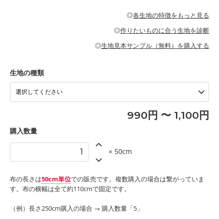
・パジャマなどの寝具
・ギャザーが多いワンピース
・シャツ、ワンピース、チュニック、イージーパンツなどの大人
・シャツなどの大人服
がないので、ボトムスやタックスカートに向いています。
当店のキャンバス生地は、11号帆布相当の厚みです。 丈夫で高い
服
◎
各生地の特徴をもっと見る
・スカート、甚平などの子ども服
もっと詳しく見る
耐久性があります。トートバッグ・ポーチ・ペンケースなどの布
もっと詳しく見る
・スカート、ワンピース、ブラウス、パンツなどの子ども服
・レッスンバッグ、上履き袋などの通園通学グッズ
小物、インテリア用品に向いています。
◎
作りたいものに合う生地を診断
・布団カバーなどの寝具
もっと詳しく見る
・トートバッグ
・甚平、浴衣など
・カーテン、エプロン、テーブルクロスなどの暮らしのアイテム
・トートバッグ
◎
生地見本サンプル（無料）を購入する
・パンツ、タックスカートなどのボトムス
・ポーチ、ペンケースなどの布小物
もっと詳しく見る
・インテリア用品
もっと詳しく見る
・工作用エプロン
生地の種類
もっと詳しく見る
990円 〜 1,100円
購入数量
× 50cm
布の長さは
50cm単位
での販売です。複数購入の場合は繋がっていま
す。布の横幅は全て約110cmで固定です。
（例）長さ250cm購入の場合 → 購入数量「5」