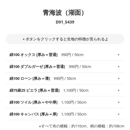
青海波（湖面）
D91_5439
＋ボタンをクリックすると生地の特徴が見られるよ
綿100 オックス [厚み＝普通]
990円 / 50cm
綿100 ダブルガーゼ [厚み＝普通]
990円 / 50cm
使いやすさNo.1！しなやかさと適度な張りを併せ持ち、通気性の
綿100 ローン [厚み＝薄]
990円 / 50cm
高さがオックス生地の特徴です。当サイトのオックス生地は、
や
や薄手
のものを使用しており、とても縫いやすいため、布小物全
柔らかくふんわりとした肌触りが特徴です。ベビー用品やハンカ
綿75麻25 ビエラ [厚み＝普通]
1,100円 / 50cm
般にお使いいただけます。
チなど直接肌に触れるアイテムに最適です。高い吸湿性・通気性
も備え、お手入れも簡単なのでオールシーズンで活躍してくれま
上質で薄手の平織りの生地です。軽やかさとなめらかな手触りの
綿100 ツイル [厚み＝やや厚]
1,100円 / 50cm
※レッスンバッグ、上履き袋などの通園通学グッズにはツイル生
す。
良さが魅力。透け感があるので、涼しげなトップスなどに最適で
地がオススメです。
す。
コットン75％リネン25％の当店のビエラ生地は、オックス生地よ
綿100 キャンバス [厚み＝厚]
1,100円 / 50cm
・スタイ、おくるみなどのベビーグッズ
りもふんわりとした柔らかい質感と適度な落ち感を感じられるの
・巾着袋、インテリア小物、2枚仕立てのバッグ、ポーチなどの
・マスク、ハンカチなどの布小物
・ハンカチ、夏マスク、スカーフなどの身に着ける小物
が特徴です。
布小物
綾織りの生地です。しっかりとした張りと厚みがありながらも柔
・ブラウス、チュニック、ワンピースなどの洋服
※すべて布の横幅：約110cm、柄の横幅：約108cm
・ブラウス、シャツ、チュニックなどのトップス
・布団カバーなどの寝具、カーテン
らかいのが特徴です。生地の厚みは中厚手です。1枚でも透け感