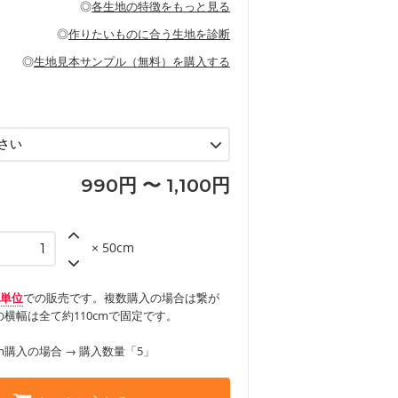
◎
各生地の特徴をもっと見る
甚平などの子ども服
ます。
見る
性があります。トートバッグ・ポーチ・ペ
見る
ワンピース、ブラウス、パンツなどの子ど
の布小物、インテリア用品に向いていま
◎
作りたいものに合う生地を診断
見る
ッグ、上履き袋などの通園通学グッズ
などの寝具
グ
◎
生地見本サンプル（無料）を購入する
など
エプロン、テーブルクロスなどの暮らしの
グ
ンケースなどの布小物
見る
ックスカートなどのボトムス
用品
ロン
見る
見る
990円 〜 1,100円
× 50cm
m単位
での販売です。複数購入の場合は繋が
横幅は全て約110cmで固定です。
m購入の場合 → 購入数量「5」