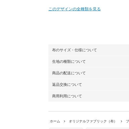
このデザインの全種類を見る
布のサイズ・仕様について
生地の種類について
布の長さは50cm単位での販売になります
（例）150cm購入の場合 → 購入数量「3
商品の配送について
・現在、すべてのデザインのプリントに使
100％コットン（オックス）・100％コ
返品交換について
・ネコポスでの配送は、布は2mまで型紙
ーン）・コットンリネン（ビエラ織）・10
以上の場合は、ネコポスを選択しても送料
（キャンバス・11号帆布）です。
商用利用について
・布はご注文後に注文数量のみをプリント
ります。
◎
各生地の詳細を見る
ことができません
。購入時には商品や用尺
・受注生産（印刷後発送）のため、通常2
◎
生地見本サンプル（無料）を購入する
・当サイトで販売している生地は、すべて
ていた色味と違う、などの理由での返品は
※万が一、検品時に不備が見つかった場合
どでの販売用アイテムの製作にご利用いただけま
います。
ホーム
オリジナルファブリック（布）
た記載も不要です。（製品化した際に起こ
返品・交換対象の基準について詳しくは
こ
※土日祝は営業日に含まれません。
店及びnunocoto fabricは一切の責