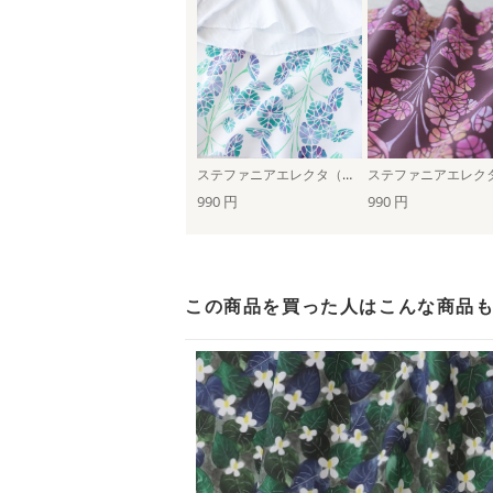
ステファニアエレクタ（乳白色×青紫）
990 円
990 円
この商品を買った人は
こんな商品