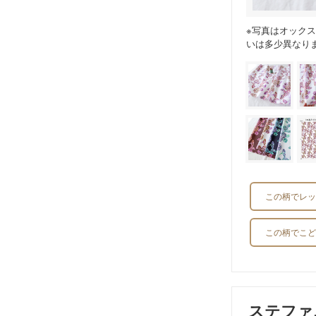
※写真はオック
いは多少異なり
。
この柄でレッ
この柄でこど
ステファ