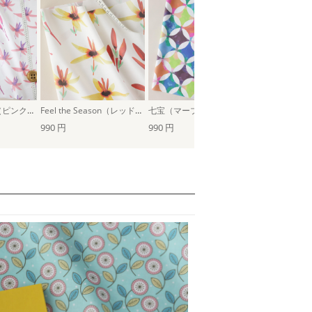
Feel the Season（ピンクパープル×コーラル）
Feel the Season（レッド×ベージュ）
七宝（マーブル×ホワイト）
青海波（秋風
990 円
990 円
990 円