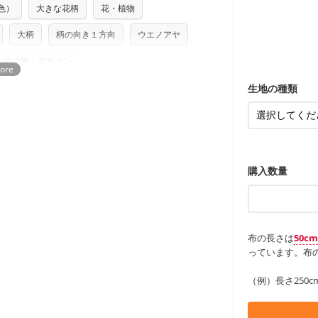
り次第、順次発送いたします。
どの大人服
・スカート、
トに向いてい
色）
大きな花柄
花・植物
もっと詳しく
夫で高い耐久
もっと詳しく
つカット希望」などご記載ください（50cm
ズ）および柄がえらべるキットに付属された
・スカート、
ンケースなど
さい。型紙自体の転用・販売および型紙を
も服
もっと詳しく
・レッスンバ
大柄
柄の向き１方向
ウエノアヤ
す。
・布団カバー
ていただいております。
る
・トートバッ
・甚平、浴衣
・カーテン、
すめの柄・デザイン
・トートバッ
アイテム
・ポーチ、ペ
もっと詳しく
・パンツ、タ
・インテリア
生地の種類
・工作用エプ
もっと詳しく
もっと詳しく
購入数量
布の長さは
50c
っています。布の
（例）長さ250c