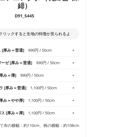
緋）
D91_5445
クリックすると生地の特徴が見られるよ
ス [厚み＝普通]
990円 / 50cm
ガーゼ [厚み＝普通]
990円 / 50cm
.1！しなやかさと適度な張りを併せ持ち、
[厚み＝薄]
990円 / 50cm
がオックス生地の特徴です。当サイトのオ
、
やや薄手
のものを使用しており、とても
わりとした肌触りが特徴です。ベビー用品
ラ [厚み＝普通]
1,100円 / 50cm
め、布小物全般にお使いいただけます。
ど直接肌に触れるアイテムに最適です。高
気性も備え、お手入れも簡単なのでオール
平織りの生地です。軽やかさとなめらかな
 [厚み＝やや厚]
1,100円 / 50cm
ッグ、上履き袋などの通園通学グッズには
躍してくれます。
が魅力。透け感があるので、涼しげなトッ
オススメです。
適です。
リネン25％の当店のビエラ生地は、オック
バス [厚み＝厚]
1,100円 / 50cm
くるみなどのベビーグッズ
ふんわりとした柔らかい質感と適度な落ち
ンテリア小物、2枚仕立てのバッグ、ポーチ
ンカチなどの布小物
夏マスク、スカーフなどの身に着ける小物
るのが特徴です。
です。しっかりとした張りと厚みがありな
チュニック、ワンピースなどの洋服
て布の横幅：約110cm、柄の横幅：約108cm
シャツ、チュニックなどのトップス
などの寝具、カーテン
いのが特徴です。生地の厚みは中厚手で
どの寝具
多いワンピース
ンピース、チュニック、イージーパンツな
の大人服
透け感がないので、ボトムスやタックスカー
ス生地は、11号帆布相当の厚みです。 丈