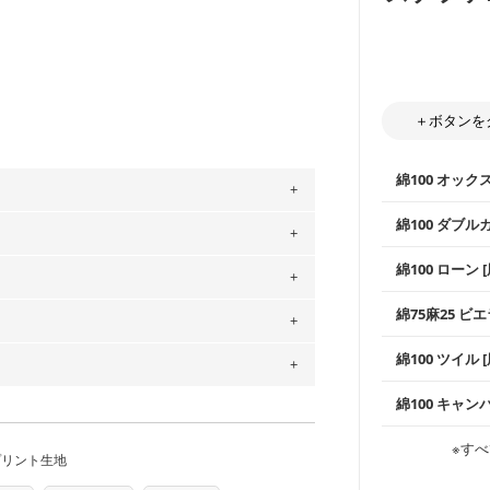
＋ボタンを
綿100 オック
綿100 ダブル
。
使いやすさNo
」、350cm購入の場合 → 購入数量「7」
綿100 ローン 
通気性の高さ
用している生地は６種類です。素材は
ックス生地は
ットン（ダブルガーゼ）・100％コットン（ロ
柔らかくふん
綿75麻25 ビエ
縫いやすいた
は2個までとなります（一部例外有り）それ
やハンカチな
0％コットン（ツイル）・100％コットン
い吸湿性・通
の表示が600円となり宅急便での配送とな
上質で薄手の
綿100 ツイル
※レッスンバ
シーズンで活
するため、
購入後の返品および交換は承る
手触りの良さ
ツイル生地が
プスなどに最
をお間違えのないようお願いします。思っ
コットン75％
～3営業日での発送となります。
綿100 キャン
・スタイ、お
商用利用可能です。ハンドメイドサイトな
ス生地よりも
承れません。予めご了承ください。
・巾着袋、イ
は、4～5営業日後の発送となる場合がござ
・マスク、ハ
・ハンカチ、
感を感じられ
す。「nunocoto fabric使用」といっ
などの布小物
綾織りの生地
・ブラウス、
※すべ
・ブラウス、
・布団カバー
がらも柔らか
プリント生地
る全ての問題、クレームにつきましては当
・パジャマな
ちら
・ギャザーが
・シャツ、ワ
・シャツなど
す。1枚でも
任を負いませんのでご了承ください）
当店のキャンバ