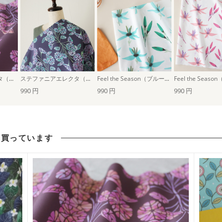
ステファニアエレクタ（臙脂×桃）
ステファニアエレクタ（紺藍×青紫）
Feel the Season（ブルー×グリーン）
990 円
990 円
990 円
も買っています