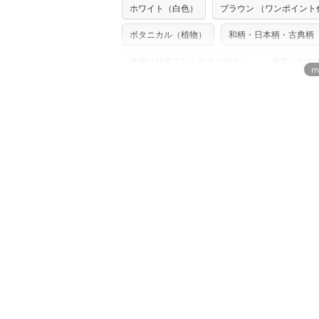
※配送日のご指定は承れません。出来上が
ホワイト（白色）
ブラウン （ワンポイント
※カットを希望の方は備考欄に「50cmず
※有料型紙（ホームソーイング型紙シリー
単位でのカットのみ）
型紙は商用利用できませんのでご注意くだ
ボタニカル（植物）
和柄・日本柄・古典柄
プリント布の仕様について
使用して製作したものの販売も禁止とさせ
もっと詳しく見
商用利用についての詳細はこちら
洋服に仕立てたくなるデザイン
浴衣におす