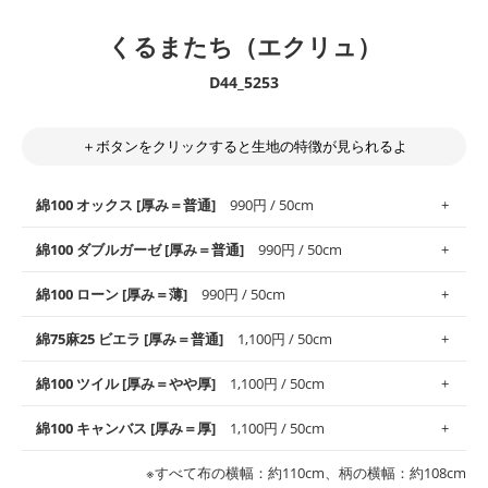
くるまたち（エクリュ）
D44_5253
＋ボタンをクリックすると生地の特徴が見られるよ
綿100 オックス [厚み＝普通]
990円 / 50cm
綿100 ダブルガーゼ [厚み＝普通]
990円 / 50cm
使いやすさNo.1！しなやかさと適度な張りを併せ持ち、通気性の
綿100 ローン [厚み＝薄]
990円 / 50cm
高さがオックス生地の特徴です。当サイトのオックス生地は、
や
や薄手
のものを使用しており、とても縫いやすいため、布小物全
柔らかくふんわりとした肌触りが特徴です。ベビー用品やハンカ
綿75麻25 ビエラ [厚み＝普通]
1,100円 / 50cm
般にお使いいただけます。
チなど直接肌に触れるアイテムに最適です。高い吸湿性・通気性
も備え、お手入れも簡単なのでオールシーズンで活躍してくれま
上質で薄手の平織りの生地です。軽やかさとなめらかな手触りの
綿100 ツイル [厚み＝やや厚]
1,100円 / 50cm
※レッスンバッグ、上履き袋などの通園通学グッズにはツイル生
す。
良さが魅力。透け感があるので、涼しげなトップスなどに最適で
地がオススメです。
す。
コットン75％リネン25％の当店のビエラ生地は、オックス生地よ
綿100 キャンバス [厚み＝厚]
1,100円 / 50cm
・スタイ、おくるみなどのベビーグッズ
りもふんわりとした柔らかい質感と適度な落ち感を感じられるの
・巾着袋、インテリア小物、2枚仕立てのバッグ、ポーチなどの
・マスク、ハンカチなどの布小物
・ハンカチ、夏マスク、スカーフなどの身に着ける小物
が特徴です。
布小物
綾織りの生地です。しっかりとした張りと厚みがありながらも柔
・ブラウス、チュニック、ワンピースなどの洋服
※すべて布の横幅：約110cm、柄の横幅：約108cm
・ブラウス、シャツ、チュニックなどのトップス
・布団カバーなどの寝具、カーテン
らかいのが特徴です。生地の厚みは中厚手です。1枚でも透け感