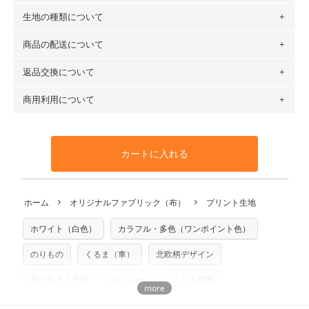
生地の種類について
布の長さは50cm単位での販売になります。
（例）150cm購入の場合 → 購入数量「3」、350cm購入の
商品の配送について
・現在、すべてのデザインのプリントに使用している生地は
場合 → 購入数量「7」
６種類です。素材は100％コットン（オックス）・100％コ
返品交換について
・ネコポスでの配送は、布は2mまで型紙は2個までとなりま
ットン（ダブルガーゼ）・100％コットン（ローン）・コッ
す（一部例外有り）それ以上の場合は、ネコポスを選択して
トンリネン（ビエラ織）・100％コットン（ツイル）・
商用利用について
・布はご注文後に注文数量のみをプリントするため、
購入後
も送料の表示が600円となり宅急便での配送となります。
100％コットン（キャンバス・11号帆布）です。
の返品および交換は承ることができません
。購入時には商品
・受注生産（印刷後発送）のため、通常2～3営業日での発送
◎
各生地の詳細を見る
・当サイトで販売している生地は、すべて商用利用可能で
や用尺をお間違えのないようお願いします。思っていた色味
となります。
◎
生地見本サンプル（無料）を購入する
す。ハンドメイドサイトなどでの販売用アイテムの製作にご
と違う、などの理由での返品は承れません。予めご了承くだ
※万が一、検品時に不備が見つかった場合は、4～5営業日後
カートに入れる
利用いただけます。「nunocoto fabric使用」といった記載
さい。
の発送となる場合がございます。
も不要です。（製品化した際に起こる全ての問題、クレーム
※土日祝は営業日に含まれません。
につきましては当店及びnunocoto fabricは一切の責任を負
返品・交換対象の基準について詳しくは
こちら
※配送日のご指定は承れません。出来上がり次第、順次発送
ホーム
オリジナルファブリック（布）
プリント生地
※カットを希望の方は備考欄に「50cmずつカット希望」など
いませんのでご了承ください）
いたします。
ご記載ください（50cm単位でのカットのみ）
※有料型紙（ホームソーイング型紙シリーズ）および柄がえ
ホワイト（白色）
カラフル・多色（ワンポイント色）
プリント布の仕様について
らべるキットに付属された型紙は商用利用できませんのでご
もっと詳しく見る
注意ください。型紙自体の転用・販売および型紙を使用して
のりもの
くるま（車）
北欧柄デザイン
製作したものの販売も禁止とさせていただいております。
柄の向き１方向
山口みれい
こども部屋
商用利用についての詳細はこちら