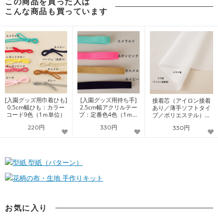
この商品を買った人は
こんな商品も買っています
[入園グッズ用巾着ひも]
[入園グッズ用持ち手]
接着芯（アイロン接着
0.5cm幅ひも：カラー
2.5cm幅アクリルテー
あり／薄手ソフトタイ
コード9色（1ｍ単位）
プ：定番色4色（1ｍ単
プ／ポリエステル）洋
位）
服芯地122cm幅
220円
330円
330円
型紙（パターン）
手作りキット
お気に入り