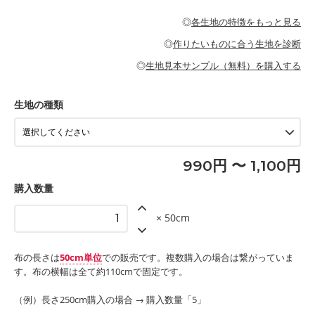
・パジャマなどの寝具
・ギャザーが多いワンピース
・シャツ、ワンピース、チュニック、イージーパンツなどの大人
・シャツなどの大人服
がないので、ボトムスやタックスカートに向いています。
当店のキャンバス生地は、11号帆布相当の厚みです。 丈夫で高い
服
◎
各生地の特徴をもっと見る
・スカート、甚平などの子ども服
もっと詳しく見る
耐久性があります。トートバッグ・ポーチ・ペンケースなどの布
もっと詳しく見る
・スカート、ワンピース、ブラウス、パンツなどの子ども服
・レッスンバッグ、上履き袋などの通園通学グッズ
小物、インテリア用品に向いています。
◎
作りたいものに合う生地を診断
・布団カバーなどの寝具
もっと詳しく見る
・トートバッグ
・甚平、浴衣など
・カーテン、エプロン、テーブルクロスなどの暮らしのアイテム
・トートバッグ
◎
生地見本サンプル（無料）を購入する
・パンツ、タックスカートなどのボトムス
・ポーチ、ペンケースなどの布小物
もっと詳しく見る
・インテリア用品
もっと詳しく見る
・工作用エプロン
生地の種類
もっと詳しく見る
990円 〜 1,100円
購入数量
× 50cm
布の長さは
50cm単位
での販売です。複数購入の場合は繋がっていま
す。布の横幅は全て約110cmで固定です。
（例）長さ250cm購入の場合 → 購入数量「5」