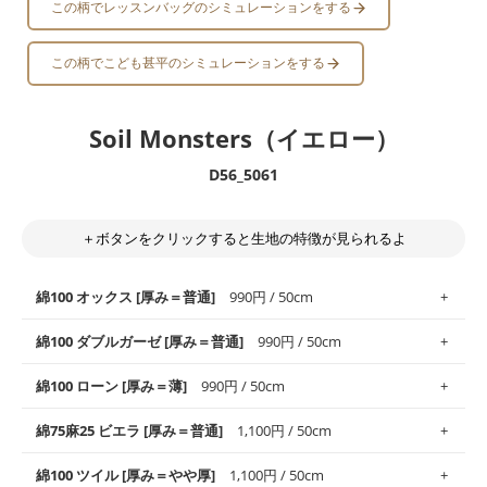
この柄でレッスンバッグのシミュレーションをする
この柄でこども甚平のシミュレーションをする
Soil Monsters（イエロー）
D56_5061
＋ボタンをクリックすると生地の特徴が見られるよ
綿100 オックス [厚み＝普通]
990円 / 50cm
綿100 ダブルガーゼ [厚み＝普通]
990円 / 50cm
使いやすさNo.1！しなやかさと適度な張りを併せ持ち、通気性の
綿100 ローン [厚み＝薄]
990円 / 50cm
高さがオックス生地の特徴です。当サイトのオックス生地は、
や
や薄手
のものを使用しており、とても縫いやすいため、布小物全
柔らかくふんわりとした肌触りが特徴です。ベビー用品やハンカ
綿75麻25 ビエラ [厚み＝普通]
1,100円 / 50cm
般にお使いいただけます。
チなど直接肌に触れるアイテムに最適です。高い吸湿性・通気性
も備え、お手入れも簡単なのでオールシーズンで活躍してくれま
上質で薄手の平織りの生地です。軽やかさとなめらかな手触りの
綿100 ツイル [厚み＝やや厚]
1,100円 / 50cm
※レッスンバッグ、上履き袋などの通園通学グッズにはツイル生
す。
良さが魅力。透け感があるので、涼しげなトップスなどに最適で