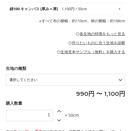
地がオススメです。
す。
コットン75％リネン25％の当店のビエラ生地は、オックス生地よ
綿100 キャンバス [厚み＝厚]
1,100円 / 50cm
・スタイ、おくるみなどのベビーグッズ
りもふんわりとした柔らかい質感と適度な落ち感を感じられるの
・巾着袋、インテリア小物、2枚仕立てのバッグ、ポーチなどの
・マスク、ハンカチなどの布小物
・ハンカチ、夏マスク、スカーフなどの身に着ける小物
が特徴です。
布小物
綾織りの生地です。しっかりとした張りと厚みがありながらも柔
・ブラウス、チュニック、ワンピースなどの洋服
※すべて布の横幅：約110cm、柄の横幅：約108cm
・ブラウス、シャツ、チュニックなどのトップス
・布団カバーなどの寝具、カーテン
らかいのが特徴です。生地の厚みは中厚手です。1枚でも透け感
・パジャマなどの寝具
・ギャザーが多いワンピース
・シャツ、ワンピース、チュニック、イージーパンツなどの大人
・シャツなどの大人服
がないので、ボトムスやタックスカートに向いています。
当店のキャンバス生地は、11号帆布相当の厚みです。 丈夫で高い
服
◎
各生地の特徴をもっと見る
・スカート、甚平などの子ども服
もっと詳しく見る
耐久性があります。トートバッグ・ポーチ・ペンケースなどの布
もっと詳しく見る
・スカート、ワンピース、ブラウス、パンツなどの子ども服
・レッスンバッグ、上履き袋などの通園通学グッズ
小物、インテリア用品に向いています。
◎
作りたいものに合う生地を診断
・布団カバーなどの寝具
もっと詳しく見る
・トートバッグ
・甚平、浴衣など
・カーテン、エプロン、テーブルクロスなどの暮らしのアイテム
・トートバッグ
◎
生地見本サンプル（無料）を購入する
・パンツ、タックスカートなどのボトムス
・ポーチ、ペンケースなどの布小物
もっと詳しく見る
・インテリア用品
もっと詳しく見る
・工作用エプロン
生地の種類
もっと詳しく見る
990円 〜 1,100円
購入数量
× 50cm