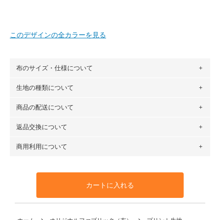
このデザインの全カラーを見る
布のサイズ・仕様について
生地の種類について
布の長さは50cm単位での販売になります。
（例）150cm購入の場合 → 購入数量「3」、350cm購入の
商品の配送について
・現在、すべてのデザインのプリントに使用している生地は
場合 → 購入数量「7」
６種類です。素材は100％コットン（オックス）・100％コ
返品交換について
・ネコポスでの配送は、布は2mまで型紙は2個までとなりま
ットン（ダブルガーゼ）・100％コットン（ローン）・コッ
す（一部例外有り）それ以上の場合は、ネコポスを選択して
トンリネン（ビエラ織）・100％コットン（ツイル）・
商用利用について
・布はご注文後に注文数量のみをプリントするため、
購入後
も送料の表示が600円となり宅急便での配送となります。
100％コットン（キャンバス・11号帆布）です。
の返品および交換は承ることができません
。購入時には商品
・受注生産（印刷後発送）のため、通常2～3営業日での発送
◎
各生地の詳細を見る
・当サイトで販売している生地は、すべて商用利用可能で
や用尺をお間違えのないようお願いします。思っていた色味
となります。
◎
生地見本サンプル（無料）を購入する
す。ハンドメイドサイトなどでの販売用アイテムの製作にご
と違う、などの理由での返品は承れません。予めご了承くだ
※万が一、検品時に不備が見つかった場合は、4～5営業日後
カートに入れる
利用いただけます。「nunocoto fabric使用」といった記載
さい。
の発送となる場合がございます。
も不要です。（製品化した際に起こる全ての問題、クレーム
※土日祝は営業日に含まれません。
につきましては当店及びnunocoto fabricは一切の責任を負
返品・交換対象の基準について詳しくは
こちら
※配送日のご指定は承れません。出来上がり次第、順次発送