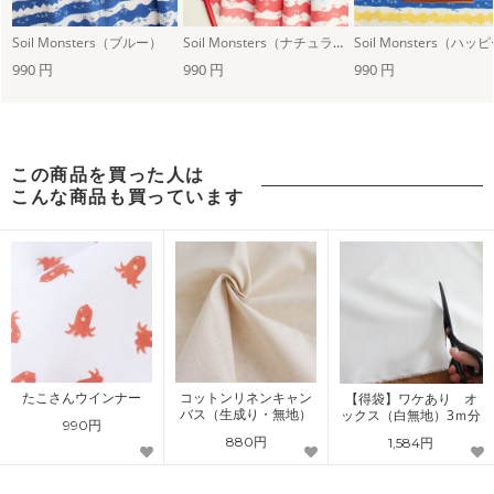
Soil Monsters（ブルー）
Soil Monsters（ナチュラルカラフル）
990 円
990 円
990 円
この商品を買った人は
こんな商品も買っています
たこさんウインナー
コットンリネンキャン
【得袋】ワケあり オ
バス（生成り・無地）
ックス（白無地）3ｍ分
990円
880円
1,584円