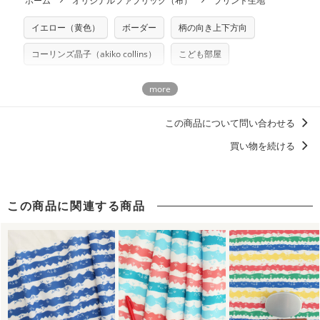
ホーム
オリジナルファブリック（布）
プリント生地
※カットを希望の方は備考欄に「50cmずつカット希望」など
いませんのでご了承ください）
いたします。
ご記載ください（50cm単位でのカットのみ）
※有料型紙（ホームソーイング型紙シリーズ）および柄がえ
イエロー（黄色）
ボーダー
柄の向き上下方向
プリント布の仕様について
らべるキットに付属された型紙は商用利用できませんのでご
もっと詳しく見る
注意ください。型紙自体の転用・販売および型紙を使用して
コーリンズ晶子（akiko collins）
こども部屋
製作したものの販売も禁止とさせていただいております。
商用利用についての詳細はこちら
この商品について問い合わせる
買い物を続ける
この商品に関連する商品