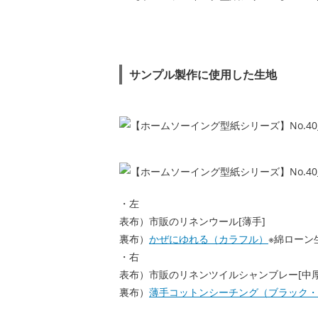
サンプル製作に使用した生地
・左
表布）市販のリネンウール[薄手]
裏布）
かぜにゆれる（カラフル）
※綿ローン
・右
表布）市販のリネンツイルシャンブレー[中厚
裏布）
薄手コットンシーチング（ブラック・