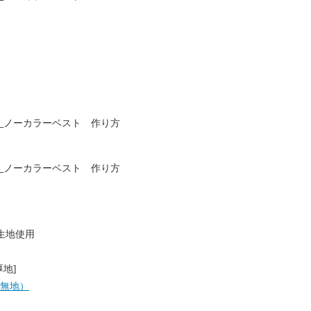
生地使用
地]
無地）