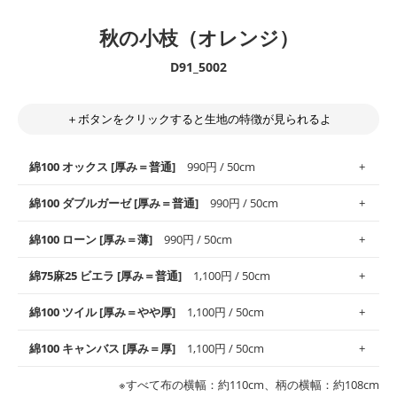
秋の小枝（オレンジ）
D91_5002
＋ボタンをクリックすると生地の特徴が見られるよ
綿100 オックス [厚み＝普通]
990円 / 50cm
綿100 ダブルガーゼ [厚み＝普通]
990円 / 50cm
使いやすさNo.1！しなやかさと適度な張りを併せ持ち、通気性の
綿100 ローン [厚み＝薄]
990円 / 50cm
高さがオックス生地の特徴です。当サイトのオックス生地は、
や
や薄手
のものを使用しており、とても縫いやすいため、布小物全
柔らかくふんわりとした肌触りが特徴です。ベビー用品やハンカ
綿75麻25 ビエラ [厚み＝普通]
1,100円 / 50cm
般にお使いいただけます。
チなど直接肌に触れるアイテムに最適です。高い吸湿性・通気性
も備え、お手入れも簡単なのでオールシーズンで活躍してくれま
上質で薄手の平織りの生地です。軽やかさとなめらかな手触りの
綿100 ツイル [厚み＝やや厚]
1,100円 / 50cm
※レッスンバッグ、上履き袋などの通園通学グッズにはツイル生
す。
良さが魅力。透け感があるので、涼しげなトップスなどに最適で
地がオススメです。
す。
コットン75％リネン25％の当店のビエラ生地は、オックス生地よ
綿100 キャンバス [厚み＝厚]
1,100円 / 50cm
・スタイ、おくるみなどのベビーグッズ
りもふんわりとした柔らかい質感と適度な落ち感を感じられるの
・巾着袋、インテリア小物、2枚仕立てのバッグ、ポーチなどの
・マスク、ハンカチなどの布小物
・ハンカチ、夏マスク、スカーフなどの身に着ける小物
が特徴です。
布小物
綾織りの生地です。しっかりとした張りと厚みがありながらも柔
・ブラウス、チュニック、ワンピースなどの洋服
※すべて布の横幅：約110cm、柄の横幅：約108cm
・ブラウス、シャツ、チュニックなどのトップス
・布団カバーなどの寝具、カーテン
らかいのが特徴です。生地の厚みは中厚手です。1枚でも透け感