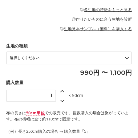
・パジャマなどの寝具
・ギャザーが多いワンピース
・シャツ、ワンピース、チュニック、イージーパンツなどの大人
・シャツなどの大人服
がないので、ボトムスやタックスカートに向いています。
当店のキャンバス生地は、11号帆布相当の厚みです。 丈夫で高い
服
◎
各生地の特徴をもっと見る
・スカート、甚平などの子ども服
もっと詳しく見る
耐久性があります。トートバッグ・ポーチ・ペンケースなどの布
もっと詳しく見る
・スカート、ワンピース、ブラウス、パンツなどの子ども服
・レッスンバッグ、上履き袋などの通園通学グッズ
小物、インテリア用品に向いています。
◎
作りたいものに合う生地を診断
・布団カバーなどの寝具
もっと詳しく見る
・トートバッグ
・甚平、浴衣など
・カーテン、エプロン、テーブルクロスなどの暮らしのアイテム
・トートバッグ
◎
生地見本サンプル（無料）を購入する
・パンツ、タックスカートなどのボトムス
・ポーチ、ペンケースなどの布小物
もっと詳しく見る
・インテリア用品
もっと詳しく見る
・工作用エプロン
生地の種類
もっと詳しく見る
990円 〜 1,100円
購入数量
× 50cm
布の長さは
50cm単位
での販売です。複数購入の場合は繋がっていま
す。布の横幅は全て約110cmで固定です。
（例）長さ250cm購入の場合 → 購入数量「5」