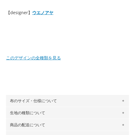
【designer】
ウエノアヤ
このデザインの全種類を見る
布のサイズ・仕様について
生地の種類について
布の長さは50cm単位での販売になります。
（例）150cm購入の場合 → 購入数量「3」、350cm購入の
商品の配送について
・現在、すべてのデザインのプリントに使用している生地は
場合 → 購入数量「7」
６種類です。素材は100％コットン（オックス）・100％コ