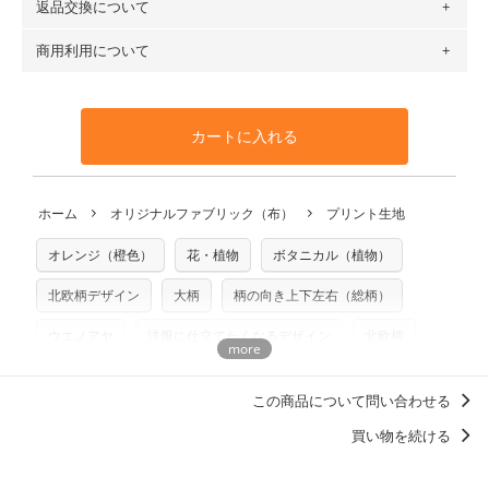
返品交換について
・ネコポスでの配送は、布は2mまで型紙は2個までとなりま
ットン（ダブルガーゼ）・100％コットン（ローン）・コッ
す（一部例外有り）それ以上の場合は、ネコポスを選択して
トンリネン（ビエラ織）・100％コットン（ツイル）・
商用利用について
・布はご注文後に注文数量のみをプリントするため、
購入後
も送料の表示が600円となり宅急便での配送となります。
100％コットン（キャンバス・11号帆布）です。
の返品および交換は承ることができません
。購入時には商品
・受注生産（印刷後発送）のため、通常2～3営業日での発送
◎
各生地の詳細を見る
・当サイトで販売している生地は、すべて商用利用可能で
や用尺をお間違えのないようお願いします。思っていた色味
となります。
◎
生地見本サンプル（無料）を購入する
す。ハンドメイドサイトなどでの販売用アイテムの製作にご
と違う、などの理由での返品は承れません。予めご了承くだ
※万が一、検品時に不備が見つかった場合は、4～5営業日後
カートに入れる
利用いただけます。「nunocoto fabric使用」といった記載
さい。
の発送となる場合がございます。
も不要です。（製品化した際に起こる全ての問題、クレーム
※土日祝は営業日に含まれません。
につきましては当店及びnunocoto fabricは一切の責任を負
返品・交換対象の基準について詳しくは
こちら
※配送日のご指定は承れません。出来上がり次第、順次発送
ホーム
オリジナルファブリック（布）
プリント生地
※カットを希望の方は備考欄に「50cmずつカット希望」など
いませんのでご了承ください）
いたします。
ご記載ください（50cm単位でのカットのみ）
※有料型紙（ホームソーイング型紙シリーズ）および柄がえ
オレンジ（橙色）
花・植物
ボタニカル（植物）
プリント布の仕様について
らべるキットに付属された型紙は商用利用できませんのでご
もっと詳しく見る
注意ください。型紙自体の転用・販売および型紙を使用して
北欧柄デザイン
大柄
柄の向き上下左右（総柄）
製作したものの販売も禁止とさせていただいております。
ウエノアヤ
洋服に仕立てたくなるデザイン
北欧柄
商用利用についての詳細はこちら
この商品について問い合わせる
買い物を続ける