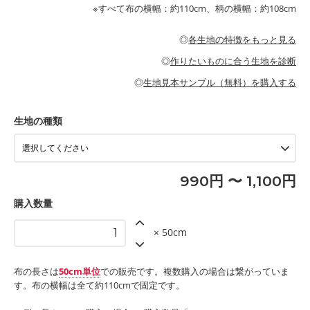
が特徴です。
布小物
綾織りの生地です。しっかりとした張りと厚みがありながらも柔
・ブラウス、チュニック、ワンピースなどの洋服
※すべて布の横幅：約110cm、柄の横幅：約108cm
・ブラウス、シャツ、チュニックなどのトップス
・布団カバーなどの寝具、カーテン
らかいのが特徴です。生地の厚みは中厚手です。1枚でも透け感
・パジャマなどの寝具
・ギャザーが多いワンピース
・シャツ、ワンピース、チュニック、イージーパンツなどの大人
・シャツなどの大人服
がないので、ボトムスやタックスカートに向いています。
当店のキャンバス生地は、11号帆布相当の厚みです。 丈夫で高い
服
◎
各生地の特徴をもっと見る
・スカート、甚平などの子ども服
もっと詳しく見る
耐久性があります。トートバッグ・ポーチ・ペンケースなどの布
もっと詳しく見る
・スカート、ワンピース、ブラウス、パンツなどの子ども服
・レッスンバッグ、上履き袋などの通園通学グッズ
小物、インテリア用品に向いています。
◎
作りたいものに合う生地を診断
・布団カバーなどの寝具
もっと詳しく見る
・トートバッグ
・甚平、浴衣など
・カーテン、エプロン、テーブルクロスなどの暮らしのアイテム
・トートバッグ
◎
生地見本サンプル（無料）を購入する
・パンツ、タックスカートなどのボトムス
・ポーチ、ペンケースなどの布小物
もっと詳しく見る
・インテリア用品
もっと詳しく見る
・工作用エプロン
生地の種類
もっと詳しく見る
990円 〜 1,100円
購入数量
× 50cm
布の長さは
50cm単位
での販売です。複数購入の場合は繋がっていま
す。布の横幅は全て約110cmで固定です。