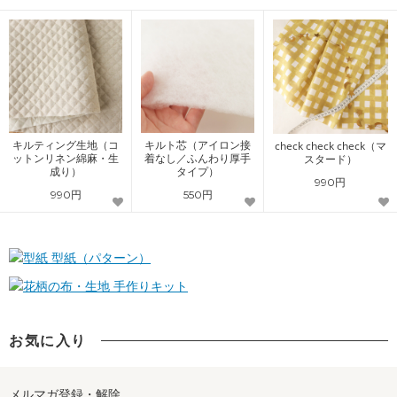
キルティング生地（コ
キルト芯（アイロン接
check check check（マ
ットンリネン綿麻・生
着なし／ふんわり厚手
スタード）
成り）
タイプ）
990円
990円
550円
型紙（パターン）
手作りキット
お気に入り
メルマガ登録・解除