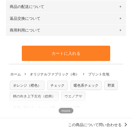
（例）150cm購入の場合 → 購入数量「3」、350cm購入の
商品の配送について
・現在、すべてのデザインのプリントに使用している生地は
場合 → 購入数量「7」
６種類です。素材は100％コットン（オックス）・100％コ
返品交換について
・ネコポスでの配送は、布は2mまで型紙は2個までとなりま
ットン（ダブルガーゼ）・100％コットン（ローン）・コッ
す（一部例外有り）それ以上の場合は、ネコポスを選択して
トンリネン（ビエラ織）・100％コットン（ツイル）・
商用利用について
・布はご注文後に注文数量のみをプリントするため、
購入後
も送料の表示が600円となり宅急便での配送となります。
100％コットン（キャンバス・11号帆布）です。
の返品および交換は承ることができません
。購入時には商品
・受注生産（印刷後発送）のため、通常2～3営業日での発送
◎
各生地の詳細を見る
・当サイトで販売している生地は、すべて商用利用可能で
や用尺をお間違えのないようお願いします。思っていた色味
となります。
◎
生地見本サンプル（無料）を購入する
す。ハンドメイドサイトなどでの販売用アイテムの製作にご
と違う、などの理由での返品は承れません。予めご了承くだ
※万が一、検品時に不備が見つかった場合は、4～5営業日後
カートに入れる
利用いただけます。「nunocoto fabric使用」といった記載
さい。
の発送となる場合がございます。
も不要です。（製品化した際に起こる全ての問題、クレーム
※土日祝は営業日に含まれません。
につきましては当店及びnunocoto fabricは一切の責任を負
返品・交換対象の基準について詳しくは
こちら
※配送日のご指定は承れません。出来上がり次第、順次発送
ホーム
オリジナルファブリック（布）
プリント生地
※カットを希望の方は備考欄に「50cmずつカット希望」など
いませんのでご了承ください）
いたします。
ご記載ください（50cm単位でのカットのみ）
※有料型紙（ホームソーイング型紙シリーズ）および柄がえ
オレンジ（橙色）
チェック
暖色系チェック
野菜
プリント布の仕様について
らべるキットに付属された型紙は商用利用できませんのでご
もっと詳しく見る
注意ください。型紙自体の転用・販売および型紙を使用して
柄の向き上下左右（総柄）
ウエノアヤ
製作したものの販売も禁止とさせていただいております。
永遠に推せる！チェック柄・ストライプ柄
商用利用についての詳細はこちら
洋服に仕立てたくなるデザイン
この商品について問い合わせる
女の子に人気・おすすめの柄デザイン