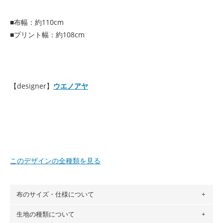
■布幅：約110cm
■プリント幅：約108cm
【designer】
ウエノアヤ
このデザインの全種類を見る
布のサイズ・仕様について
生地の種類について
布の長さは50cm単位での販売になります。