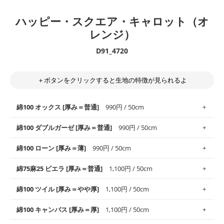
ハッピー・スクエア・キャロット（オ
レンジ）
D91_4720
＋ボタンをクリックすると生地の特徴が見られるよ
綿100 オックス [厚み＝普通]
990円 / 50cm
綿100 ダブルガーゼ [厚み＝普通]
990円 / 50cm
使いやすさNo.1！しなやかさと適度な張りを併せ持ち、通気性の
綿100 ローン [厚み＝薄]
990円 / 50cm
高さがオックス生地の特徴です。当サイトのオックス生地は、
や
や薄手
のものを使用しており、とても縫いやすいため、布小物全
柔らかくふんわりとした肌触りが特徴です。ベビー用品やハンカ
綿75麻25 ビエラ [厚み＝普通]
1,100円 / 50cm
般にお使いいただけます。
チなど直接肌に触れるアイテムに最適です。高い吸湿性・通気性
も備え、お手入れも簡単なのでオールシーズンで活躍してくれま
上質で薄手の平織りの生地です。軽やかさとなめらかな手触りの
綿100 ツイル [厚み＝やや厚]
1,100円 / 50cm
※レッスンバッグ、上履き袋などの通園通学グッズにはツイル生
す。
良さが魅力。透け感があるので、涼しげなトップスなどに最適で
地がオススメです。
す。
コットン75％リネン25％の当店のビエラ生地は、オックス生地よ
綿100 キャンバス [厚み＝厚]
1,100円 / 50cm
・スタイ、おくるみなどのベビーグッズ
りもふんわりとした柔らかい質感と適度な落ち感を感じられるの
・巾着袋、インテリア小物、2枚仕立てのバッグ、ポーチなどの
・マスク、ハンカチなどの布小物
・ハンカチ、夏マスク、スカーフなどの身に着ける小物