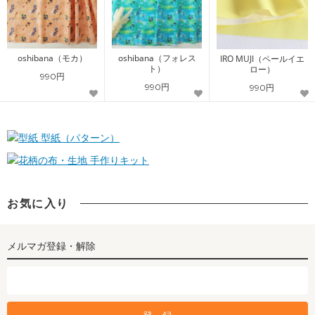
oshibana（モカ）
oshibana（フォレス
IRO MUJI（ペールイエ
ト）
ロー）
990円
990円
990円
型紙（パターン）
手作りキット
お気に入り
メルマガ登録・解除