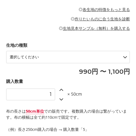
・パジャマなどの寝具
・ギャザーが多いワンピース
・シャツ、ワンピース、チュニック、イージーパンツなどの大人
・シャツなどの大人服
がないので、ボトムスやタックスカートに向いています。
当店のキャンバス生地は、11号帆布相当の厚みです。 丈夫で高い
服
◎
各生地の特徴をもっと見る
・スカート、甚平などの子ども服
もっと詳しく見る
耐久性があります。トートバッグ・ポーチ・ペンケースなどの布
もっと詳しく見る
・スカート、ワンピース、ブラウス、パンツなどの子ども服
・レッスンバッグ、上履き袋などの通園通学グッズ
小物、インテリア用品に向いています。
◎
作りたいものに合う生地を診断
・布団カバーなどの寝具
もっと詳しく見る
・トートバッグ
・甚平、浴衣など
・カーテン、エプロン、テーブルクロスなどの暮らしのアイテム
・トートバッグ
◎
生地見本サンプル（無料）を購入する
・パンツ、タックスカートなどのボトムス
・ポーチ、ペンケースなどの布小物
もっと詳しく見る
・インテリア用品
もっと詳しく見る
・工作用エプロン
生地の種類
もっと詳しく見る
990円 〜 1,100円
購入数量
× 50cm
布の長さは
50cm単位
での販売です。複数購入の場合は繋がっていま
す。布の横幅は全て約110cmで固定です。
（例）長さ250cm購入の場合 → 購入数量「5」