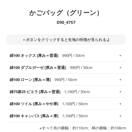
かごバッグ（グリーン）
D90_4757
＋ボタンをクリックすると生地の特徴が見られるよ
綿100 オックス [厚み＝普通]
990円 / 50cm
綿100 ダブルガーゼ [厚み＝普通]
990円 / 50cm
使いやすさNo.1！しなやかさと適度な張りを併せ持ち、通気性の
綿100 ローン [厚み＝薄]
990円 / 50cm
高さがオックス生地の特徴です。当サイトのオックス生地は、
や
や薄手
のものを使用しており、とても縫いやすいため、布小物全
柔らかくふんわりとした肌触りが特徴です。ベビー用品やハンカ
綿75麻25 ビエラ [厚み＝普通]
1,100円 / 50cm
般にお使いいただけます。
チなど直接肌に触れるアイテムに最適です。高い吸湿性・通気性
も備え、お手入れも簡単なのでオールシーズンで活躍してくれま
上質で薄手の平織りの生地です。軽やかさとなめらかな手触りの
綿100 ツイル [厚み＝やや厚]
1,100円 / 50cm
※レッスンバッグ、上履き袋などの通園通学グッズにはツイル生
す。
良さが魅力。透け感があるので、涼しげなトップスなどに最適で
地がオススメです。
す。
コットン75％リネン25％の当店のビエラ生地は、オックス生地よ
綿100 キャンバス [厚み＝厚]
1,100円 / 50cm
・スタイ、おくるみなどのベビーグッズ
りもふんわりとした柔らかい質感と適度な落ち感を感じられるの
・巾着袋、インテリア小物、2枚仕立てのバッグ、ポーチなどの
・マスク、ハンカチなどの布小物
・ハンカチ、夏マスク、スカーフなどの身に着ける小物
が特徴です。
布小物
綾織りの生地です。しっかりとした張りと厚みがありながらも柔
・ブラウス、チュニック、ワンピースなどの洋服
※すべて布の横幅：約110cm、柄の横幅：約108cm
・ブラウス、シャツ、チュニックなどのトップス
・布団カバーなどの寝具、カーテン
らかいのが特徴です。生地の厚みは中厚手です。1枚でも透け感