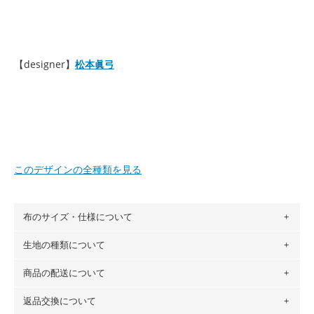
【designer】
松本眞弓
このデザインの全種類を見る
布のサイズ・仕様について
生地の種類について
布の長さは50cm単位での販売になります。
（例）150cm購入の場合 → 購入数量「3」、350cm購入の
商品の配送について
・現在、すべてのデザインのプリントに使用している生地は
場合 → 購入数量「7」
６種類です。素材は100％コットン（オックス）・100％コ
返品交換について
・ネコポスでの配送は、布は2mまで型紙は2個までとなりま
ットン（ダブルガーゼ）・100％コットン（ローン）・コッ