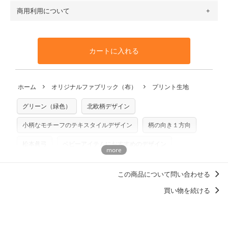
す（一部例外有り）それ以上の場合は、ネコポスを選択して
トンリネン（ビエラ織）・100％コットン（ツイル）・
商用利用について
・布はご注文後に注文数量のみをプリントするため、
購入後
も送料の表示が600円となり宅急便での配送となります。
100％コットン（キャンバス・11号帆布）です。
の返品および交換は承ることができません
。購入時には商品
・受注生産（印刷後発送）のため、通常2～3営業日での発送
◎
各生地の詳細を見る
・当サイトで販売している生地は、すべて商用利用可能で
や用尺をお間違えのないようお願いします。思っていた色味
となります。
◎
生地見本サンプル（無料）を購入する
す。ハンドメイドサイトなどでの販売用アイテムの製作にご
と違う、などの理由での返品は承れません。予めご了承くだ
※万が一、検品時に不備が見つかった場合は、4～5営業日後
カートに入れる
利用いただけます。「nunocoto fabric使用」といった記載
さい。
の発送となる場合がございます。
も不要です。（製品化した際に起こる全ての問題、クレーム
※土日祝は営業日に含まれません。
につきましては当店及びnunocoto fabricは一切の責任を負
返品・交換対象の基準について詳しくは
こちら
※配送日のご指定は承れません。出来上がり次第、順次発送
ホーム
オリジナルファブリック（布）
プリント生地
※カットを希望の方は備考欄に「50cmずつカット希望」など
いませんのでご了承ください）
いたします。
ご記載ください（50cm単位でのカットのみ）
※有料型紙（ホームソーイング型紙シリーズ）および柄がえ
グリーン（緑色）
北欧柄デザイン
プリント布の仕様について
らべるキットに付属された型紙は商用利用できませんのでご
もっと詳しく見る
注意ください。型紙自体の転用・販売および型紙を使用して
小柄なモチーフのテキスタイルデザイン
柄の向き１方向
製作したものの販売も禁止とさせていただいております。
松本眞弓
ベビーアイテムにおすすめのデザイン
商用利用についての詳細はこちら
洋服に仕立てたくなるデザイン
この商品について問い合わせる
女の子に人気・おすすめの柄デザイン
買い物を続ける