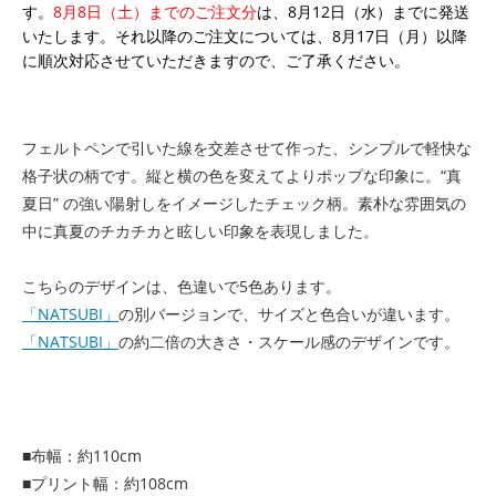
す。
8月8日（土）までのご注文分
は、8月12日（水）までに発送
いたします。それ以降のご注文については、8月17日（月）以降
に順次対応させていただきますので、ご了承ください。
フェルトペンで引いた線を交差させて作った、シンプルで軽快な
格子状の柄です。縦と横の色を変えてよりポップな印象に。“真
夏日” の強い陽射しをイメージしたチェック柄。素朴な雰囲気の
中に真夏のチカチカと眩しい印象を表現しました。
こちらのデザインは、色違いで5色あります。
「NATSUBI」
の別バージョンで、サイズと色合いが違います。
「NATSUBI」
の約二倍の大きさ・スケール感のデザインです。
■布幅：約110cm
■プリント幅：約108cm