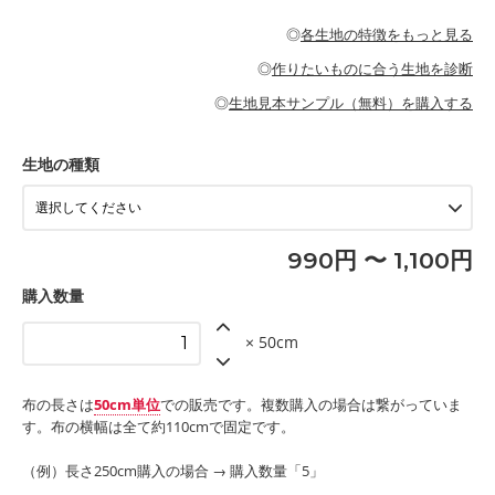
・パジャマなどの寝具
・ギャザーが多いワンピース
・シャツ、ワンピース、チュニック、イージーパンツなどの大人
・シャツなどの大人服
がないので、ボトムスやタックスカートに向いています。
当店のキャンバス生地は、11号帆布相当の厚みです。 丈夫で高い
服
◎
各生地の特徴をもっと見る
・スカート、甚平などの子ども服
もっと詳しく見る
耐久性があります。トートバッグ・ポーチ・ペンケースなどの布
もっと詳しく見る
・スカート、ワンピース、ブラウス、パンツなどの子ども服
・レッスンバッグ、上履き袋などの通園通学グッズ
小物、インテリア用品に向いています。
◎
作りたいものに合う生地を診断
・布団カバーなどの寝具
もっと詳しく見る
・トートバッグ
・甚平、浴衣など
・カーテン、エプロン、テーブルクロスなどの暮らしのアイテム
・トートバッグ
◎
生地見本サンプル（無料）を購入する
・パンツ、タックスカートなどのボトムス
・ポーチ、ペンケースなどの布小物
もっと詳しく見る
・インテリア用品
もっと詳しく見る
・工作用エプロン
生地の種類
もっと詳しく見る
990円 〜 1,100円
購入数量
× 50cm
布の長さは
50cm単位
での販売です。複数購入の場合は繋がっていま
す。布の横幅は全て約110cmで固定です。
（例）長さ250cm購入の場合 → 購入数量「5」