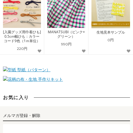
[入園グッズ用巾着ひも]
MANATSUBI（ピンク×
生地見本サンプル
0.5cm幅ひも：カラー
グリーン）
0円
コード9色（1ｍ単位）
990円
220円
型紙（パターン）
手作りキット
お気に入り
メルマガ登録・解除