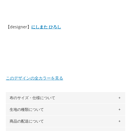
【designer】
にしまた ひろし
このデザインの全カラーを見る
布のサイズ・仕様について
生地の種類について
布の長さは50cm単位での販売になります。
（例）150cm購入の場合 → 購入数量「3」、350cm購入の
商品の配送について
・現在、すべてのデザインのプリントに使用している生地は
場合 → 購入数量「7」
６種類です。素材は100％コットン（オックス）・100％コ