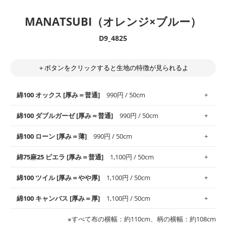
MANATSUBI（オレンジ×ブルー）
D9_4825
＋ボタンをクリックすると生地の特徴が見られるよ
綿100 オックス [厚み＝普通]
990円 / 50cm
綿100 ダブルガーゼ [厚み＝普通]
990円 / 50cm
使いやすさNo.1！しなやかさと適度な張りを併せ持ち、通気性の
綿100 ローン [厚み＝薄]
990円 / 50cm
高さがオックス生地の特徴です。当サイトのオックス生地は、
や
や薄手
のものを使用しており、とても縫いやすいため、布小物全
柔らかくふんわりとした肌触りが特徴です。ベビー用品やハンカ
綿75麻25 ビエラ [厚み＝普通]
1,100円 / 50cm
般にお使いいただけます。
チなど直接肌に触れるアイテムに最適です。高い吸湿性・通気性
も備え、お手入れも簡単なのでオールシーズンで活躍してくれま
上質で薄手の平織りの生地です。軽やかさとなめらかな手触りの
綿100 ツイル [厚み＝やや厚]
1,100円 / 50cm
※レッスンバッグ、上履き袋などの通園通学グッズにはツイル生
す。
良さが魅力。透け感があるので、涼しげなトップスなどに最適で
地がオススメです。
す。
コットン75％リネン25％の当店のビエラ生地は、オックス生地よ
綿100 キャンバス [厚み＝厚]
1,100円 / 50cm
・スタイ、おくるみなどのベビーグッズ
りもふんわりとした柔らかい質感と適度な落ち感を感じられるの
・巾着袋、インテリア小物、2枚仕立てのバッグ、ポーチなどの
・マスク、ハンカチなどの布小物
・ハンカチ、夏マスク、スカーフなどの身に着ける小物
が特徴です。
布小物
綾織りの生地です。しっかりとした張りと厚みがありながらも柔
・ブラウス、チュニック、ワンピースなどの洋服
※すべて布の横幅：約110cm、柄の横幅：約108cm
・ブラウス、シャツ、チュニックなどのトップス
・布団カバーなどの寝具、カーテン
らかいのが特徴です。生地の厚みは中厚手です。1枚でも透け感