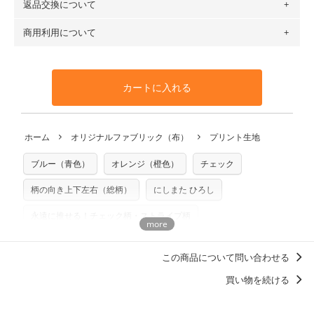
返品交換について
・ネコポスでの配送は、布は2mまで型紙は2個までとなりま
ットン（ダブルガーゼ）・100％コットン（ローン）・コッ
す（一部例外有り）それ以上の場合は、ネコポスを選択して
トンリネン（ビエラ織）・100％コットン（ツイル）・
商用利用について
・布はご注文後に注文数量のみをプリントするため、
購入後
も送料の表示が600円となり宅急便での配送となります。
100％コットン（キャンバス・11号帆布）です。
の返品および交換は承ることができません
。購入時には商品
・受注生産（印刷後発送）のため、通常2～3営業日での発送
◎
各生地の詳細を見る
・当サイトで販売している生地は、すべて商用利用可能で
や用尺をお間違えのないようお願いします。思っていた色味
となります。
◎
生地見本サンプル（無料）を購入する
す。ハンドメイドサイトなどでの販売用アイテムの製作にご
と違う、などの理由での返品は承れません。予めご了承くだ
※万が一、検品時に不備が見つかった場合は、4～5営業日後
カートに入れる
利用いただけます。「nunocoto fabric使用」といった記載
さい。
の発送となる場合がございます。
も不要です。（製品化した際に起こる全ての問題、クレーム
※土日祝は営業日に含まれません。
につきましては当店及びnunocoto fabricは一切の責任を負
返品・交換対象の基準について詳しくは
こちら
※配送日のご指定は承れません。出来上がり次第、順次発送
ホーム
オリジナルファブリック（布）
プリント生地
※カットを希望の方は備考欄に「50cmずつカット希望」など
いませんのでご了承ください）
いたします。
ご記載ください（50cm単位でのカットのみ）
※有料型紙（ホームソーイング型紙シリーズ）および柄がえ
ブルー（青色）
オレンジ（橙色）
チェック
プリント布の仕様について
らべるキットに付属された型紙は商用利用できませんのでご
もっと詳しく見る
注意ください。型紙自体の転用・販売および型紙を使用して
柄の向き上下左右（総柄）
にしまた ひろし
製作したものの販売も禁止とさせていただいております。
永遠に推せる！チェック柄・ストライプ柄
商用利用についての詳細はこちら
洋服に仕立てたくなるデザイン
この商品について問い合わせる
買い物を続ける