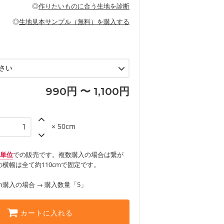
の布小物、インテリア用品に向いていま
◎
作りたいものに合う生地を診断
見る
ッグ、上履き袋などの通園通学グッズ
などの寝具
グ
◎
生地見本サンプル（無料）を購入する
など
エプロン、テーブルクロスなどの暮らしの
グ
ンケースなどの布小物
見る
ックスカートなどのボトムス
用品
ロン
見る
見る
990円 〜 1,100円
× 50cm
m単位
での販売です。複数購入の場合は繋が
横幅は全て約110cmで固定です。
m購入の場合 → 購入数量「5」
カートに入れる