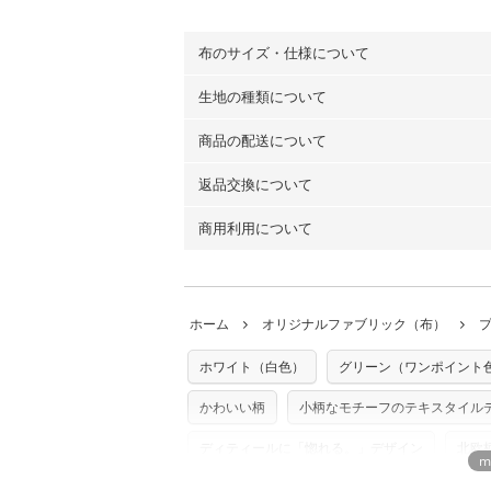
布のサイズ・仕様について
生地の種類について
布の長さは50cm単位での販売になります
（例）150cm購入の場合 → 購入数量「3
商品の配送について
・現在、すべてのデザインのプリントに使
100％コットン（オックス）・100％コ
返品交換について
・ネコポスでの配送は、布は2mまで型紙
ーン）・コットンリネン（ビエラ織）・10
以上の場合は、ネコポスを選択しても送料
（キャンバス・11号帆布）です。
商用利用について
・布はご注文後に注文数量のみをプリント
ります。
◎
各生地の詳細を見る
ことができません
。購入時には商品や用尺
・受注生産（印刷後発送）のため、通常2
◎
生地見本サンプル（無料）を購入する
・当サイトで販売している生地は、すべて
ていた色味と違う、などの理由での返品は
※万が一、検品時に不備が見つかった場合
どでの販売用アイテムの製作にご利用いただけま
います。
ホーム
オリジナルファブリック（布）
た記載も不要です。（製品化した際に起こ
返品・交換対象の基準について詳しくは
こ
※土日祝は営業日に含まれません。
店及びnunocoto fabricは一切の責
※配送日のご指定は承れません。出来上が
ホワイト（白色）
グリーン（ワンポイント
※カットを希望の方は備考欄に「50cmず
※有料型紙（ホームソーイング型紙シリー
単位でのカットのみ）
型紙は商用利用できませんのでご注意くだ
かわいい柄
小柄なモチーフのテキスタイル
プリント布の仕様について
使用して製作したものの販売も禁止とさせ
もっと詳しく見
商用利用についての詳細はこちら
ディティールに「惚れる。」デザイン
北欧