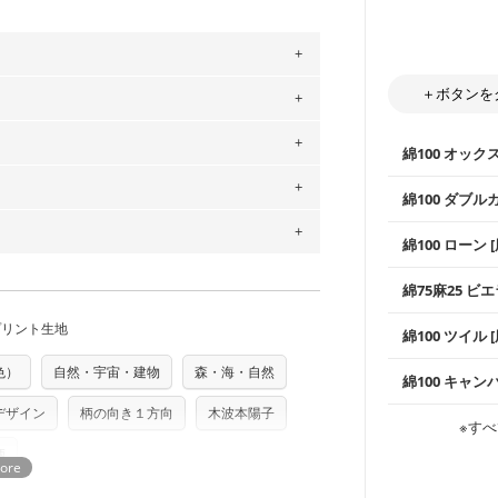
＋ボタンを
。
」、350cm購入の場合 → 購入数量「7」
用している生地は６種類です。素材は
綿100 オック
ットン（ダブルガーゼ）・100％コットン（ロ
は2個までとなります（一部例外有り）それ
0％コットン（ツイル）・100％コットン
綿100 ダブル
の表示が600円となり宅急便での配送とな
するため、
購入後の返品および交換は承る
使いやすさNo
綿100 ローン 
通気性の高さ
をお間違えのないようお願いします。思っ
～3営業日での発送となります。
ックス生地は
商用利用可能です。ハンドメイドサイトな
柔らかくふん
承れません。予めご了承ください。
は、4～5営業日後の発送となる場合がござ
綿75麻25 ビエ
縫いやすいた
やハンカチな
す。「nunocoto fabric使用」といっ
い吸湿性・通
上質で薄手の
プリント生地
る全ての問題、クレームにつきましては当
ちら
綿100 ツイル
※レッスンバ
シーズンで活
手触りの良さ
任を負いませんのでご了承ください）
ツイル生地が
り次第、順次発送いたします。
プスなどに最
色）
自然・宇宙・建物
森・海・自然
コットン75％
つカット希望」などご記載ください（50cm
ズ）および柄がえらべるキットに付属された
綿100 キャン
・スタイ、お
ス生地よりも
・巾着袋、イ
・マスク、ハ
さい。型紙自体の転用・販売および型紙を
・ハンカチ、
デザイン
柄の向き１方向
木波本陽子
感を感じられ
などの布小物
綾織りの生地
・ブラウス、
※すべ
ていただいております。
る
・ブラウス、
・布団カバー
がらも柔らか
・パジャマな
・ギャザーが
・シャツ、ワ
柄
・シャツなど
す。1枚でも
当店のキャンバ
どの大人服
・スカート、
トに向いてい
もっと詳しく
夫で高い耐久
もっと詳しく
・スカート、