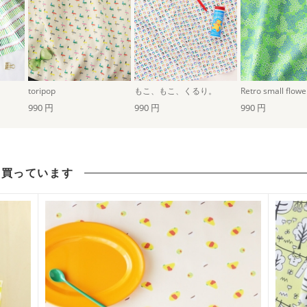
）
toripop
もこ、もこ、くるり。
990 円
990 円
990 円
も買っています