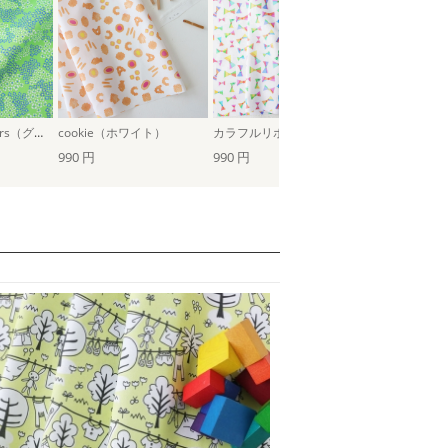
Retro small flowers（グリーン）
cookie（ホワイト）
カラフルリボン
チュチュチュ
990 円
990 円
990 円