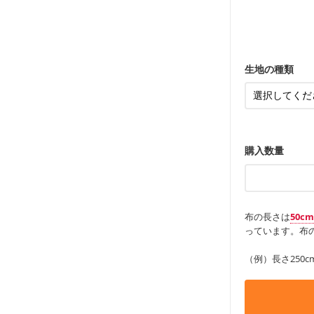
ンケースなど
も服
もっと詳しく
・レッスンバ
す。
・布団カバー
・トートバッ
・甚平、浴衣
・カーテン、
・トートバッ
アイテム
・ポーチ、ペ
もっと詳しく
・パンツ、タ
・インテリア
生地の種類
・工作用エプ
もっと詳しく
もっと詳しく
購入数量
布の長さは
50c
っています。布の
（例）長さ250c