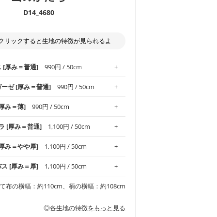
D14_4680
クリックすると生地の特徴が見られるよ
ス [厚み＝普通]
990円 / 50cm
ガーゼ [厚み＝普通]
990円 / 50cm
.1！しなやかさと適度な張りを併せ持ち、
[厚み＝薄]
990円 / 50cm
がオックス生地の特徴です。当サイトのオ
、
やや薄手
のものを使用しており、とても
わりとした肌触りが特徴です。ベビー用品
ラ [厚み＝普通]
1,100円 / 50cm
め、布小物全般にお使いいただけます。
ど直接肌に触れるアイテムに最適です。高
気性も備え、お手入れも簡単なのでオール
平織りの生地です。軽やかさとなめらかな
 [厚み＝やや厚]
1,100円 / 50cm
ッグ、上履き袋などの通園通学グッズには
躍してくれます。
が魅力。透け感があるので、涼しげなトッ
オススメです。
適です。
リネン25％の当店のビエラ生地は、オック
バス [厚み＝厚]
1,100円 / 50cm
くるみなどのベビーグッズ
ふんわりとした柔らかい質感と適度な落ち
ンテリア小物、2枚仕立てのバッグ、ポーチ
ンカチなどの布小物
夏マスク、スカーフなどの身に着ける小物
るのが特徴です。
です。しっかりとした張りと厚みがありな
チュニック、ワンピースなどの洋服
て布の横幅：約110cm、柄の横幅：約108cm
シャツ、チュニックなどのトップス
などの寝具、カーテン
いのが特徴です。生地の厚みは中厚手で
どの寝具
多いワンピース
ンピース、チュニック、イージーパンツな
の大人服
透け感がないので、ボトムスやタックスカー
ス生地は、11号帆布相当の厚みです。 丈
◎
各生地の特徴をもっと見る
甚平などの子ども服
ます。
見る
性があります。トートバッグ・ポーチ・ペ
見る
ワンピース、ブラウス、パンツなどの子ど