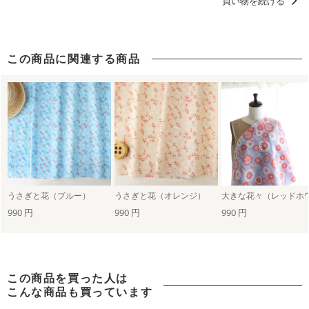
買い物を続ける
洋服に仕立てたくなるデザイン
女の子に人気・おすすめの柄デザイン
この商品に関連する商品
甚平におすすめの柄・デザイン
北欧柄
うさぎと花（ブルー）
うさぎと花（オレンジ）
990 円
990 円
990 円
この商品を買った人は
こんな商品も買っています