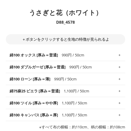
うさぎと花（ホワイト）
D88_4578
＋ボタンをクリックすると生地の特徴が見られるよ
綿100 オックス [厚み＝普通]
990円 / 50cm
綿100 ダブルガーゼ [厚み＝普通]
990円 / 50cm
使いやすさNo.1！しなやかさと適度な張りを併せ持ち、通気性の
綿100 ローン [厚み＝薄]
990円 / 50cm
高さがオックス生地の特徴です。当サイトのオックス生地は、
や
や薄手
のものを使用しており、とても縫いやすいため、布小物全
柔らかくふんわりとした肌触りが特徴です。ベビー用品やハンカ
綿75麻25 ビエラ [厚み＝普通]
1,100円 / 50cm
般にお使いいただけます。
チなど直接肌に触れるアイテムに最適です。高い吸湿性・通気性
も備え、お手入れも簡単なのでオールシーズンで活躍してくれま
上質で薄手の平織りの生地です。軽やかさとなめらかな手触りの
綿100 ツイル [厚み＝やや厚]
1,100円 / 50cm
※レッスンバッグ、上履き袋などの通園通学グッズにはツイル生
す。
良さが魅力。透け感があるので、涼しげなトップスなどに最適で
地がオススメです。
す。
コットン75％リネン25％の当店のビエラ生地は、オックス生地よ
綿100 キャンバス [厚み＝厚]
1,100円 / 50cm
・スタイ、おくるみなどのベビーグッズ
りもふんわりとした柔らかい質感と適度な落ち感を感じられるの
・巾着袋、インテリア小物、2枚仕立てのバッグ、ポーチなどの
・マスク、ハンカチなどの布小物
・ハンカチ、夏マスク、スカーフなどの身に着ける小物
が特徴です。
布小物
綾織りの生地です。しっかりとした張りと厚みがありながらも柔
・ブラウス、チュニック、ワンピースなどの洋服
※すべて布の横幅：約110cm、柄の横幅：約108cm
・ブラウス、シャツ、チュニックなどのトップス
・布団カバーなどの寝具、カーテン
らかいのが特徴です。生地の厚みは中厚手です。1枚でも透け感