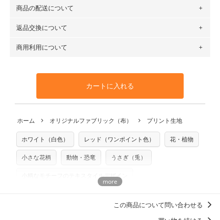
（例）150cm購入の場合 → 購入数量「3」、350cm購入の
商品の配送について
・現在、すべてのデザインのプリントに使用している生地は
場合 → 購入数量「7」
６種類です。素材は100％コットン（オックス）・100％コ
返品交換について
・ネコポスでの配送は、布は2mまで型紙は2個までとなりま
ットン（ダブルガーゼ）・100％コットン（ローン）・コッ
す（一部例外有り）それ以上の場合は、ネコポスを選択して
トンリネン（ビエラ織）・100％コットン（ツイル）・
商用利用について
・布はご注文後に注文数量のみをプリントするため、
購入後
も送料の表示が600円となり宅急便での配送となります。
100％コットン（キャンバス・11号帆布）です。
の返品および交換は承ることができません
。購入時には商品
・受注生産（印刷後発送）のため、通常2～3営業日での発送
◎
各生地の詳細を見る
・当サイトで販売している生地は、すべて商用利用可能で
や用尺をお間違えのないようお願いします。思っていた色味
となります。
◎
生地見本サンプル（無料）を購入する
す。ハンドメイドサイトなどでの販売用アイテムの製作にご
と違う、などの理由での返品は承れません。予めご了承くだ
※万が一、検品時に不備が見つかった場合は、4～5営業日後
カートに入れる
利用いただけます。「nunocoto fabric使用」といった記載
さい。
の発送となる場合がございます。
も不要です。（製品化した際に起こる全ての問題、クレーム
※土日祝は営業日に含まれません。
につきましては当店及びnunocoto fabricは一切の責任を負
返品・交換対象の基準について詳しくは
こちら
※配送日のご指定は承れません。出来上がり次第、順次発送
ホーム
オリジナルファブリック（布）
プリント生地
※カットを希望の方は備考欄に「50cmずつカット希望」など
いませんのでご了承ください）
いたします。
ご記載ください（50cm単位でのカットのみ）
※有料型紙（ホームソーイング型紙シリーズ）および柄がえ
ホワイト（白色）
レッド（ワンポイント色）
花・植物
プリント布の仕様について
らべるキットに付属された型紙は商用利用できませんのでご
もっと詳しく見る
注意ください。型紙自体の転用・販売および型紙を使用して
小さな花柄
動物・恐竜
うさぎ（兎）
製作したものの販売も禁止とさせていただいております。
小柄なモチーフのテキスタイルデザイン
商用利用についての詳細はこちら
柄の向き上下左右（総柄）
mayumi materiaali
この商品について問い合わせる
花柄 フラワープリント
ベビーアイテムにおすすめのデザイン