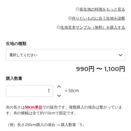
・パジャマなどの寝具
・ギャザーが多いワンピース
・シャツ、ワンピース、チュニック、イージーパンツなどの大人
・シャツなどの大人服
がないので、ボトムスやタックスカートに向いています。
当店のキャンバス生地は、11号帆布相当の厚みです。 丈夫で高い
服
◎
各生地の特徴をもっと見る
・スカート、甚平などの子ども服
もっと詳しく見る
耐久性があります。トートバッグ・ポーチ・ペンケースなどの布
もっと詳しく見る
・スカート、ワンピース、ブラウス、パンツなどの子ども服
・レッスンバッグ、上履き袋などの通園通学グッズ
小物、インテリア用品に向いています。
◎
作りたいものに合う生地を診断
・布団カバーなどの寝具
もっと詳しく見る
・トートバッグ
・甚平、浴衣など
・カーテン、エプロン、テーブルクロスなどの暮らしのアイテム
・トートバッグ
◎
生地見本サンプル（無料）を購入する
・パンツ、タックスカートなどのボトムス
・ポーチ、ペンケースなどの布小物
もっと詳しく見る
・インテリア用品
もっと詳しく見る
・工作用エプロン
生地の種類
もっと詳しく見る
990円 〜 1,100円
購入数量
× 50cm
布の長さは
50cm単位
での販売です。複数購入の場合は繋がっていま
す。布の横幅は全て約110cmで固定です。
（例）長さ250cm購入の場合 → 購入数量「5」