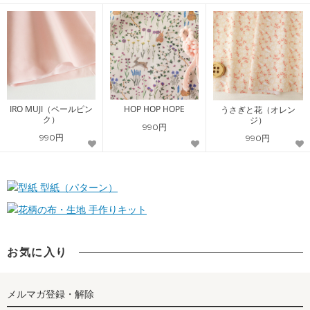
IRO MUJI（ペールピン
HOP HOP HOPE
うさぎと花（オレン
ク）
ジ）
990円
990円
990円
型紙（パターン）
手作りキット
お気に入り
メルマガ登録・解除