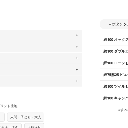
＋ボタンを
綿100 オック
。
綿100 ダブル
」、350cm購入の場合 → 購入数量「7」
用している生地は６種類です。素材は
使いやすさNo
綿100 ローン 
ットン（ダブルガーゼ）・100％コットン（ロ
通気性の高さ
は2個までとなります（一部例外有り）それ
ックス生地は
0％コットン（ツイル）・100％コットン
柔らかくふん
綿75麻25 ビエ
縫いやすいた
の表示が600円となり宅急便での配送とな
やハンカチな
するため、
購入後の返品および交換は承る
い吸湿性・通
上質で薄手の
綿100 ツイル
※レッスンバ
シーズンで活
をお間違えのないようお願いします。思っ
手触りの良さ
～3営業日での発送となります。
ツイル生地が
商用利用可能です。ハンドメイドサイトな
プスなどに最
承れません。予めご了承ください。
は、4～5営業日後の発送となる場合がござ
コットン75％
綿100 キャン
・スタイ、お
す。「nunocoto fabric使用」といっ
ス生地よりも
・巾着袋、イ
・マスク、ハ
・ハンカチ、
プリント生地
る全ての問題、クレームにつきましては当
感を感じられ
などの布小物
ちら
綾織りの生地
・ブラウス、
※すべ
・ブラウス、
・布団カバー
任を負いませんのでご了承ください）
がらも柔らか
・パジャマな
り次第、順次発送いたします。
・ギャザーが
・シャツ、ワ
）
人間・子ども・大人
・シャツなど
す。1枚でも
つカット希望」などご記載ください（50cm
ズ）および柄がえらべるキットに付属された
当店のキャンバ
どの大人服
・スカート、
トに向いてい
もっと詳しく
夫で高い耐久
さい。型紙自体の転用・販売および型紙を
もっと詳しく
・スカート、
の向き１方向
大桃洋祐