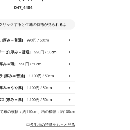
D47_4484
クリックすると生地の特徴が見られるよ
ス [厚み＝普通]
990円 / 50cm
ガーゼ [厚み＝普通]
990円 / 50cm
.1！しなやかさと適度な張りを併せ持ち、
[厚み＝薄]
990円 / 50cm
がオックス生地の特徴です。当サイトのオ
、
やや薄手
のものを使用しており、とても
わりとした肌触りが特徴です。ベビー用品
ラ [厚み＝普通]
1,100円 / 50cm
め、布小物全般にお使いいただけます。
ど直接肌に触れるアイテムに最適です。高
気性も備え、お手入れも簡単なのでオール
平織りの生地です。軽やかさとなめらかな
 [厚み＝やや厚]
1,100円 / 50cm
ッグ、上履き袋などの通園通学グッズには
躍してくれます。
が魅力。透け感があるので、涼しげなトッ
オススメです。
適です。
リネン25％の当店のビエラ生地は、オック
バス [厚み＝厚]
1,100円 / 50cm
くるみなどのベビーグッズ
ふんわりとした柔らかい質感と適度な落ち
ンテリア小物、2枚仕立てのバッグ、ポーチ
ンカチなどの布小物
夏マスク、スカーフなどの身に着ける小物
るのが特徴です。
です。しっかりとした張りと厚みがありな
チュニック、ワンピースなどの洋服
て布の横幅：約110cm、柄の横幅：約108cm
シャツ、チュニックなどのトップス
などの寝具、カーテン
いのが特徴です。生地の厚みは中厚手で
どの寝具
多いワンピース
ンピース、チュニック、イージーパンツな
の大人服
透け感がないので、ボトムスやタックスカー
ス生地は、11号帆布相当の厚みです。 丈
◎
各生地の特徴をもっと見る
甚平などの子ども服
ます。
見る
性があります。トートバッグ・ポーチ・ペ
見る
ワンピース、ブラウス、パンツなどの子ど