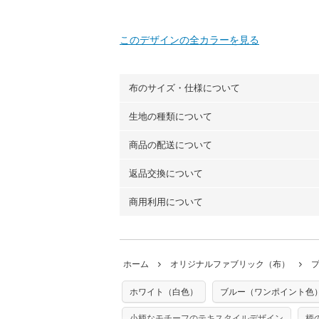
このデザインの全カラーを見る
布のサイズ・仕様について
生地の種類について
布の長さは50cm単位での販売になります
（例）150cm購入の場合 → 購入数量「3
商品の配送について
・現在、すべてのデザインのプリントに使
100％コットン（オックス）・100％コ
返品交換について
・ネコポスでの配送は、布は2mまで型紙
ーン）・コットンリネン（ビエラ織）・10
以上の場合は、ネコポスを選択しても送料
（キャンバス・11号帆布）です。
商用利用について
・布はご注文後に注文数量のみをプリント
ります。
◎
各生地の詳細を見る
ことができません
。購入時には商品や用尺
・受注生産（印刷後発送）のため、通常2
◎
生地見本サンプル（無料）を購入する
・当サイトで販売している生地は、すべて
ていた色味と違う、などの理由での返品は
※万が一、検品時に不備が見つかった場合
どでの販売用アイテムの製作にご利用いただけま
います。
ホーム
オリジナルファブリック（布）
た記載も不要です。（製品化した際に起こ
返品・交換対象の基準について詳しくは
こ
※土日祝は営業日に含まれません。
店及びnunocoto fabricは一切の責
※配送日のご指定は承れません。出来上が
ホワイト（白色）
ブルー（ワンポイント色
※カットを希望の方は備考欄に「50cmず
※有料型紙（ホームソーイング型紙シリー
単位でのカットのみ）
型紙は商用利用できませんのでご注意くだ
小柄なモチーフのテキスタイルデザイン
柄