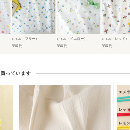
circus（ブルー）
circus（イエロー）
circus（レッド）
990 円
990 円
990 円
も買っています