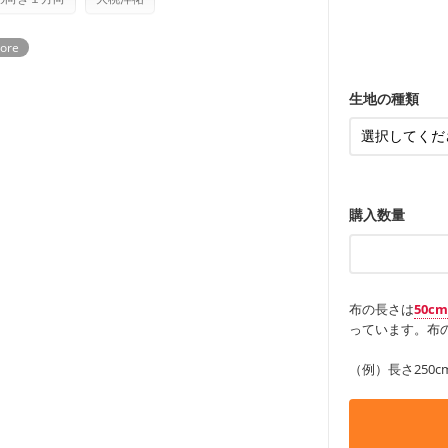
ンケースなど
ていただいております。
る
も服
もっと詳しく
・レッスンバ
す。
・布団カバー
・トートバッ
・甚平、浴衣
・カーテン、
・トートバッ
アイテム
・ポーチ、ペ
もっと詳しく
・パンツ、タ
・インテリア
生地の種類
・工作用エプ
もっと詳しく
もっと詳しく
購入数量
布の長さは
50c
っています。布の
（例）長さ250c