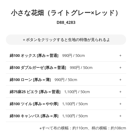
小さな花畑（ライトグレー×レッド）
D88_4283
＋ボタンをクリックすると生地の特徴が見られるよ
綿100 オックス [厚み＝普通]
990円 / 50cm
綿100 ダブルガーゼ [厚み＝普通]
990円 / 50cm
使いやすさNo.1！しなやかさと適度な張りを併せ持ち、通気性の
綿100 ローン [厚み＝薄]
990円 / 50cm
高さがオックス生地の特徴です。当サイトのオックス生地は、
や
や薄手
のものを使用しており、とても縫いやすいため、布小物全
柔らかくふんわりとした肌触りが特徴です。ベビー用品やハンカ
綿75麻25 ビエラ [厚み＝普通]
1,100円 / 50cm
般にお使いいただけます。
チなど直接肌に触れるアイテムに最適です。高い吸湿性・通気性
も備え、お手入れも簡単なのでオールシーズンで活躍してくれま
上質で薄手の平織りの生地です。軽やかさとなめらかな手触りの
綿100 ツイル [厚み＝やや厚]
1,100円 / 50cm
※レッスンバッグ、上履き袋などの通園通学グッズにはツイル生
す。
良さが魅力。透け感があるので、涼しげなトップスなどに最適で
地がオススメです。
す。
コットン75％リネン25％の当店のビエラ生地は、オックス生地よ
綿100 キャンバス [厚み＝厚]
1,100円 / 50cm
・スタイ、おくるみなどのベビーグッズ
りもふんわりとした柔らかい質感と適度な落ち感を感じられるの
・巾着袋、インテリア小物、2枚仕立てのバッグ、ポーチなどの
・マスク、ハンカチなどの布小物
・ハンカチ、夏マスク、スカーフなどの身に着ける小物
が特徴です。
布小物
綾織りの生地です。しっかりとした張りと厚みがありながらも柔
・ブラウス、チュニック、ワンピースなどの洋服
※すべて布の横幅：約110cm、柄の横幅：約108cm
・ブラウス、シャツ、チュニックなどのトップス
・布団カバーなどの寝具、カーテン
らかいのが特徴です。生地の厚みは中厚手です。1枚でも透け感