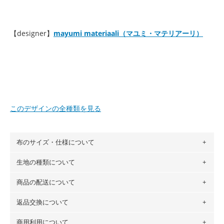
【designer】
mayumi materiaali（マユミ・マテリアーリ）
このデザインの全種類を見る
布のサイズ・仕様について
生地の種類について
布の長さは50cm単位での販売になります。
（例）150cm購入の場合 → 購入数量「3」、350cm購入の
商品の配送について
・現在、すべてのデザインのプリントに使用している生地は
場合 → 購入数量「7」
６種類です。素材は100％コットン（オックス）・100％コ
返品交換について
・ネコポスでの配送は、布は2mまで型紙は2個までとなりま
ットン（ダブルガーゼ）・100％コットン（ローン）・コッ
す（一部例外有り）それ以上の場合は、ネコポスを選択して
トンリネン（ビエラ織）・100％コットン（ツイル）・
商用利用について