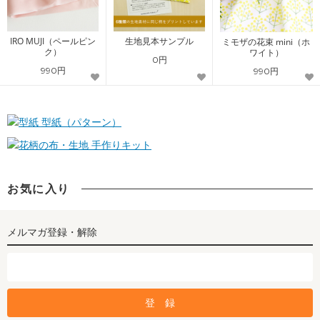
IRO MUJI（ペールピン
生地見本サンプル
ミモザの花束 mini（ホ
ク）
ワイト）
0円
990円
990円
型紙（パターン）
手作りキット
お気に入り
メルマガ登録・解除