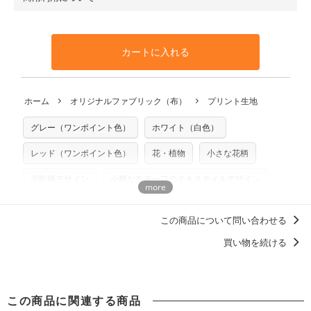
・布はご注文後に注文数量のみをプリントするため、
購入後
も送料の表示が600円となり宅急便での配送となります。
100％コットン（キャンバス・11号帆布）です。
の返品および交換は承ることができません
。購入時には商品
・受注生産（印刷後発送）のため、通常2～3営業日での発送
◎
各生地の詳細を見る
・当サイトで販売している生地は、すべて商用利用可能で
や用尺をお間違えのないようお願いします。思っていた色味
となります。
◎
生地見本サンプル（無料）を購入する
す。ハンドメイドサイトなどでの販売用アイテムの製作にご
と違う、などの理由での返品は承れません。予めご了承くだ
※万が一、検品時に不備が見つかった場合は、4～5営業日後
カートに入れる
利用いただけます。「nunocoto fabric使用」といった記載
さい。
の発送となる場合がございます。
も不要です。（製品化した際に起こる全ての問題、クレーム
※土日祝は営業日に含まれません。
につきましては当店及びnunocoto fabricは一切の責任を負
返品・交換対象の基準について詳しくは
こちら
※配送日のご指定は承れません。出来上がり次第、順次発送
ホーム
オリジナルファブリック（布）
プリント生地
※カットを希望の方は備考欄に「50cmずつカット希望」など
いませんのでご了承ください）
いたします。
ご記載ください（50cm単位でのカットのみ）
※有料型紙（ホームソーイング型紙シリーズ）および柄がえ
グレー（ワンポイント色）
ホワイト（白色）
プリント布の仕様について
らべるキットに付属された型紙は商用利用できませんのでご
もっと詳しく見る
注意ください。型紙自体の転用・販売および型紙を使用して
レッド（ワンポイント色）
花・植物
小さな花柄
製作したものの販売も禁止とさせていただいております。
北欧柄デザイン
小柄なモチーフのテキスタイルデザイン
商用利用についての詳細はこちら
柄の向き上下左右（総柄）
mayumi materiaali
この商品について問い合わせる
洋服に仕立てたくなるデザイン
買い物を続ける
女の子に人気・おすすめの柄デザイン
この商品に関連する商品