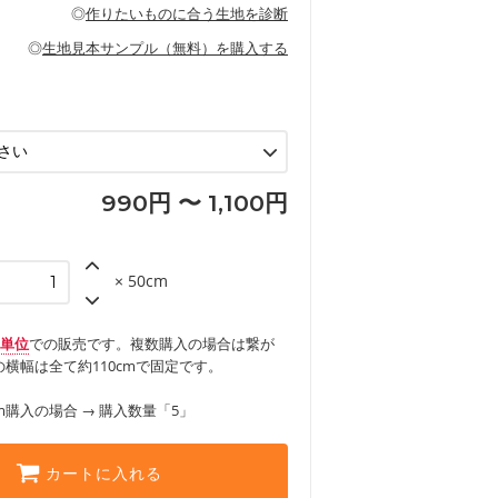
の布小物、インテリア用品に向いていま
◎
作りたいものに合う生地を診断
見る
ッグ、上履き袋などの通園通学グッズ
などの寝具
グ
◎
生地見本サンプル（無料）を購入する
など
エプロン、テーブルクロスなどの暮らしの
グ
ンケースなどの布小物
見る
ックスカートなどのボトムス
用品
ロン
見る
見る
990円 〜 1,100円
× 50cm
m単位
での販売です。複数購入の場合は繋が
横幅は全て約110cmで固定です。
m購入の場合 → 購入数量「5」
カートに入れる