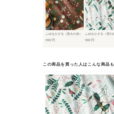
ふゆをかざる（焚火の赤）
ふゆをかざる（雪の
990 円
990 円
この商品を買った人は
こんな商品