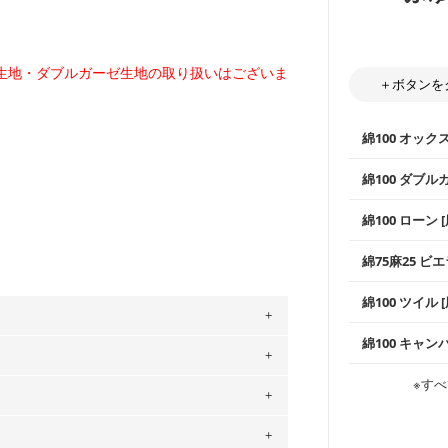
生地・ダブルガーゼ生地の取り扱いはございま
＋ボタンを
綿100 オック
綿100 ダブル
使いやすさNo
綿100 ローン 
通気性の高さ
ックス生地は
柔らかくふん
綿75麻25 ビエ
縫いやすいた
やハンカチな
い吸湿性・通
上質で薄手の
綿100 ツイル
※レッスンバ
シーズンで活
手触りの良さ
ツイル生地が
プスなどに最
コットン75％
綿100 キャン
・スタイ、お
ス生地よりも
・巾着袋、イ
。
・マスク、ハ
・ハンカチ、
感を感じられ
などの布小物
綾織りの生地
・ブラウス、
」、350cm購入の場合 → 購入数量「7」
※すべ
・ブラウス、
・布団カバー
がらも柔らか
・パジャマな
用している生地は６種類です。素材は
・ギャザーが
・シャツ、ワ
・シャツなど
す。1枚でも
当店のキャンバ
ットン（ダブルガーゼ）・100％コットン（ロ
どの大人服
・スカート、
トに向いてい
もっと詳しく
夫で高い耐久
もっと詳しく
は2個までとなります（一部例外有り）それ
0％コットン（ツイル）・100％コットン
・スカート、