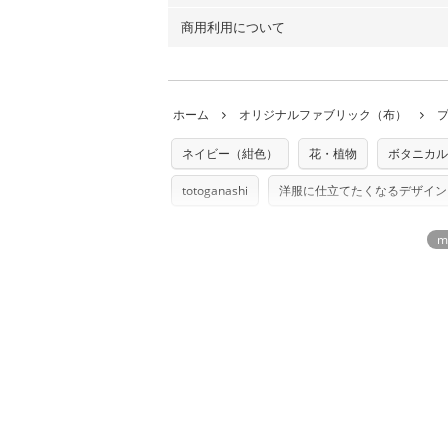
以上の場合は、ネコポスを選択しても送料
（キャンバス・11号帆布）です。
商用利用について
・布はご注文後に注文数量のみをプリント
ります。
◎
各生地の詳細を見る
ことができません
。購入時には商品や用尺
・受注生産（印刷後発送）のため、通常2
◎
生地見本サンプル（無料）を購入する
・当サイトで販売している生地は、すべて
ていた色味と違う、などの理由での返品は
※万が一、検品時に不備が見つかった場合
どでの販売用アイテムの製作にご利用いただけま
います。
ホーム
オリジナルファブリック（布）
た記載も不要です。（製品化した際に起こ
返品・交換対象の基準について詳しくは
こ
※土日祝は営業日に含まれません。
店及びnunocoto fabricは一切の責
※配送日のご指定は承れません。出来上が
ネイビー（紺色）
花・植物
ボタニカル
※カットを希望の方は備考欄に「50cmず
※有料型紙（ホームソーイング型紙シリー
単位でのカットのみ）
型紙は商用利用できませんのでご注意くだ
totoganashi
洋服に仕立てたくなるデザイン
プリント布の仕様について
使用して製作したものの販売も禁止とさせ
もっと詳しく見
商用利用についての詳細はこちら