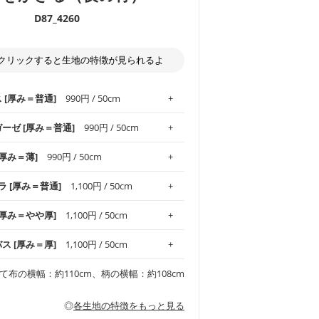
D87_4260
クリックすると生地の特徴が見られるよ
ス [厚み＝普通]
990円 / 50cm
ガーゼ [厚み＝普通]
990円 / 50cm
.1！しなやかさと適度な張りを併せ持ち、
[厚み＝薄]
990円 / 50cm
がオックス生地の特徴です。当サイトのオ
、
やや薄手
のものを使用しており、とても
わりとした肌触りが特徴です。ベビー用品
ラ [厚み＝普通]
1,100円 / 50cm
め、布小物全般にお使いいただけます。
ど直接肌に触れるアイテムに最適です。高
気性も備え、お手入れも簡単なのでオール
平織りの生地です。軽やかさとなめらかな
 [厚み＝やや厚]
1,100円 / 50cm
ッグ、上履き袋などの通園通学グッズには
躍してくれます。
が魅力。透け感があるので、涼しげなトッ
オススメです。
適です。
リネン25％の当店のビエラ生地は、オック
バス [厚み＝厚]
1,100円 / 50cm
くるみなどのベビーグッズ
ふんわりとした柔らかい質感と適度な落ち
ンテリア小物、2枚仕立てのバッグ、ポーチ
ンカチなどの布小物
夏マスク、スカーフなどの身に着ける小物
るのが特徴です。
です。しっかりとした張りと厚みがありな
チュニック、ワンピースなどの洋服
て布の横幅：約110cm、柄の横幅：約108cm
シャツ、チュニックなどのトップス
などの寝具、カーテン
いのが特徴です。生地の厚みは中厚手で
どの寝具
多いワンピース
ンピース、チュニック、イージーパンツな
の大人服
透け感がないので、ボトムスやタックスカー
ス生地は、11号帆布相当の厚みです。 丈
◎
各生地の特徴をもっと見る
甚平などの子ども服
ます。
見る
性があります。トートバッグ・ポーチ・ペ
見る
ワンピース、ブラウス、パンツなどの子ど