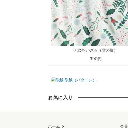
ふゆをかざる（雪の白）
990円
型紙（パターン）
お気に入り
ホーム
会員