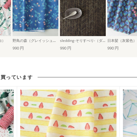
白）
野鳥の森（グレイッシュネイビー）
sledding-そりすべり-（ダークブラウン）
日本髪（灰紫色）
990 円
990 円
990 円
も買っています