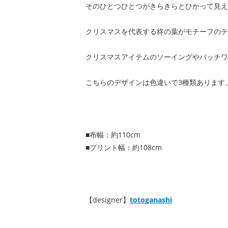
そのひとつひとつがきらきらとひかって見え
クリスマスを代表する柊の葉がモチーフのテ
クリスマスアイテムのソーイングやパッチワ
こちらのデザインは色違いで3種類あります
■布幅：約110cm
■プリント幅：約108cm
【designer】
totoganashi