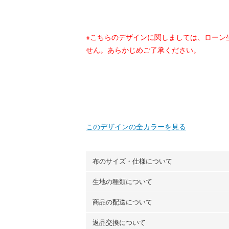
※こちらのデザインに関しましては、ローン
せん。あらかじめご了承ください。
このデザインの全カラーを見る
布のサイズ・仕様について
生地の種類について
布の長さは50cm単位での販売になります
（例）150cm購入の場合 → 購入数量「3
商品の配送について
・現在、すべてのデザインのプリントに使
100％コットン（オックス）・100％コ
返品交換について
・ネコポスでの配送は、布は2mまで型紙
ーン）・コットンリネン（ビエラ織）・10