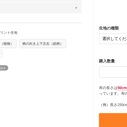
ンケースなど
の表示が600円となり宅急便での配送とな
も服
もっと詳しく
・レッスンバ
す。
するため、
購入後の返品および交換は承る
・布団カバー
・トートバッ
・甚平、浴衣
をお間違えのないようお願いします。思っ
・カーテン、
～3営業日での発送となります。
・トートバッ
商用利用可能です。ハンドメイドサイトな
アイテム
承れません。予めご了承ください。
・ポーチ、ペ
は、4～5営業日後の発送となる場合がござ
もっと詳しく
・パンツ、タ
す。「nunocoto fabric使用」といっ
・インテリア
生地の種類
・工作用エプ
プリント生地
る全ての問題、クレームにつきましては当
ちら
もっと詳しく
任を負いませんのでご了承ください）
り次第、順次発送いたします。
もっと詳しく
（植物）
柄の向き上下左右（総柄）
つカット希望」などご記載ください（50cm
ズ）および柄がえらべるキットに付属された
さい。型紙自体の転用・販売および型紙を
ていただいております。
る
購入数量
布の長さは
50c
っています。布の
（例）長さ250c