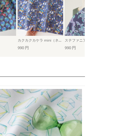
カクカクカケラ mini（ネイビーブルー）
ステファニアエレクタ（紺藍×青紫）
990 円
990 円
990 円