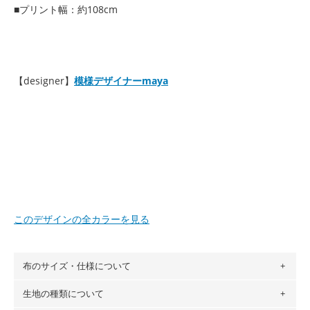
■プリント幅：約108cm
【designer】
模様デザイナーmaya
このデザインの全カラーを見る
布のサイズ・仕様について
生地の種類について
布の長さは50cm単位での販売になります。