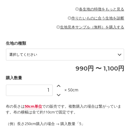
・パジャマなどの寝具
・ギャザーが多いワンピース
・シャツ、ワンピース、チュニック、イージーパンツなどの大人
・シャツなどの大人服
がないので、ボトムスやタックスカートに向いています。
当店のキャンバス生地は、11号帆布相当の厚みです。 丈夫で高い
服
◎
各生地の特徴をもっと見る
・スカート、甚平などの子ども服
もっと詳しく見る
耐久性があります。トートバッグ・ポーチ・ペンケースなどの布
もっと詳しく見る
・スカート、ワンピース、ブラウス、パンツなどの子ども服
・レッスンバッグ、上履き袋などの通園通学グッズ
小物、インテリア用品に向いています。
◎
作りたいものに合う生地を診断
・布団カバーなどの寝具
もっと詳しく見る
・トートバッグ
・甚平、浴衣など
・カーテン、エプロン、テーブルクロスなどの暮らしのアイテム
・トートバッグ
◎
生地見本サンプル（無料）を購入する
・パンツ、タックスカートなどのボトムス
・ポーチ、ペンケースなどの布小物
もっと詳しく見る
・インテリア用品
もっと詳しく見る
・工作用エプロン
生地の種類
もっと詳しく見る
990円 〜 1,100円
購入数量
× 50cm
布の長さは
50cm単位
での販売です。複数購入の場合は繋がっていま
す。布の横幅は全て約110cmで固定です。
（例）長さ250cm購入の場合 → 購入数量「5」