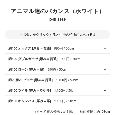
アニマル達のバカンス（ホワイト）
D45_3989
＋ボタンをクリックすると生地の特徴が見られるよ
綿100 オックス [厚み＝普通]
990円 / 50cm
綿100 ダブルガーゼ [厚み＝普通]
990円 / 50cm
使いやすさNo.1！しなやかさと適度な張りを併せ持ち、通気性の
綿100 ローン [厚み＝薄]
990円 / 50cm
高さがオックス生地の特徴です。当サイトのオックス生地は、
や
や薄手
のものを使用しており、とても縫いやすいため、布小物全
柔らかくふんわりとした肌触りが特徴です。ベビー用品やハンカ
綿75麻25 ビエラ [厚み＝普通]
1,100円 / 50cm
般にお使いいただけます。
チなど直接肌に触れるアイテムに最適です。高い吸湿性・通気性
も備え、お手入れも簡単なのでオールシーズンで活躍してくれま
上質で薄手の平織りの生地です。軽やかさとなめらかな手触りの
綿100 ツイル [厚み＝やや厚]
1,100円 / 50cm
※レッスンバッグ、上履き袋などの通園通学グッズにはツイル生
す。
良さが魅力。透け感があるので、涼しげなトップスなどに最適で
地がオススメです。
す。
コットン75％リネン25％の当店のビエラ生地は、オックス生地よ
綿100 キャンバス [厚み＝厚]
1,100円 / 50cm
・スタイ、おくるみなどのベビーグッズ
りもふんわりとした柔らかい質感と適度な落ち感を感じられるの
・巾着袋、インテリア小物、2枚仕立てのバッグ、ポーチなどの
・マスク、ハンカチなどの布小物
・ハンカチ、夏マスク、スカーフなどの身に着ける小物
が特徴です。
布小物
綾織りの生地です。しっかりとした張りと厚みがありながらも柔
・ブラウス、チュニック、ワンピースなどの洋服
※すべて布の横幅：約110cm、柄の横幅：約108cm
・ブラウス、シャツ、チュニックなどのトップス
・布団カバーなどの寝具、カーテン
らかいのが特徴です。生地の厚みは中厚手です。1枚でも透け感