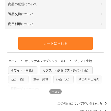
（例）150cm購入の場合 → 購入数量「3」、350cm購入の
商品の配送について
・現在、すべてのデザインのプリントに使用している生地は
場合 → 購入数量「7」
６種類です。素材は100％コットン（オックス）・100％コ
返品交換について
・ネコポスでの配送は、布は2mまで型紙は2個までとなりま
ットン（ダブルガーゼ）・100％コットン（ローン）・コッ
す（一部例外有り）それ以上の場合は、ネコポスを選択して
トンリネン（ビエラ織）・100％コットン（ツイル）・
商用利用について
・布はご注文後に注文数量のみをプリントするため、
購入後
も送料の表示が600円となり宅急便での配送となります。
100％コットン（キャンバス・11号帆布）です。
の返品および交換は承ることができません
。購入時には商品
・受注生産（印刷後発送）のため、通常2～3営業日での発送
◎
各生地の詳細を見る
・当サイトで販売している生地は、すべて商用利用可能で
や用尺をお間違えのないようお願いします。思っていた色味
となります。
◎
生地見本サンプル（無料）を購入する
す。ハンドメイドサイトなどでの販売用アイテムの製作にご
と違う、などの理由での返品は承れません。予めご了承くだ
※万が一、検品時に不備が見つかった場合は、4～5営業日後
カートに入れる
利用いただけます。「nunocoto fabric使用」といった記載
さい。
の発送となる場合がございます。
も不要です。（製品化した際に起こる全ての問題、クレーム
※土日祝は営業日に含まれません。
につきましては当店及びnunocoto fabricは一切の責任を負
返品・交換対象の基準について詳しくは
こちら
※配送日のご指定は承れません。出来上がり次第、順次発送
ホーム
オリジナルファブリック（布）
プリント生地
※カットを希望の方は備考欄に「50cmずつカット希望」など
いませんのでご了承ください）
いたします。
ご記載ください（50cm単位でのカットのみ）
※有料型紙（ホームソーイング型紙シリーズ）および柄がえ
ホワイト（白色）
カラフル・多色（ワンポイント色）
プリント布の仕様について
らべるキットに付属された型紙は商用利用できませんのでご
もっと詳しく見る
注意ください。型紙自体の転用・販売および型紙を使用して
ねこ（猫）
動物・恐竜
いぬ（犬）
柄の向き１方向
製作したものの販売も禁止とさせていただいております。
模様デザイナーmaya
商用利用についての詳細はこちら
この商品について問い合わせる