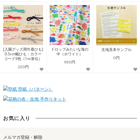
[入園グッズ用巾着ひも]
ドロップみたいな海の
生地見本サンプル
0.5cm幅ひも：カラー
中（ホワイト）
0円
コード9色（1ｍ単位）
990円
220円
型紙（パターン）
手作りキット
お気に入り
メルマガ登録・解除